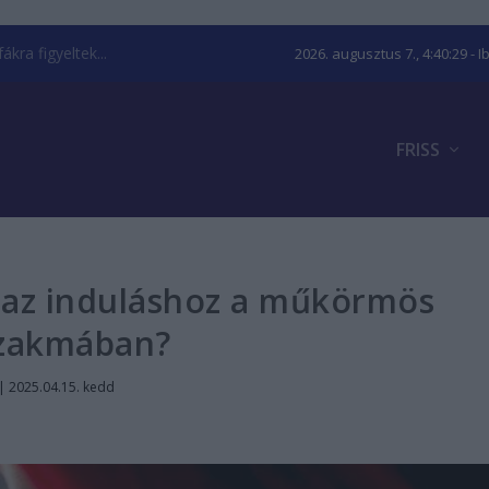
kra figyeltek...
2026. augusztus 7., 4:40:29
- I
FRISS
 az induláshoz a műkörmös
zakmában?
|
2025.04.15. kedd