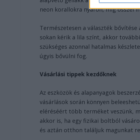
neon korallokra nyáron, míg ősszel i
Természetesen a választék bővítése a
sokan kérik a lila színt, akkor továb
szükséges azonnal hatalmas készletet
úgyis bővülni fog.
Vásárlási tippek kezdőknek
Az eszközök és alapanyagok beszerzés
vásárlások során könnyen beleeshet
eléréséért több terméket veszünk, 
akkor is, ha egy fizikai boltból vásá
és aztán otthon találjuk magunkat r