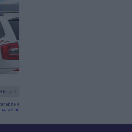
etkező
tenek be a
nnapokban