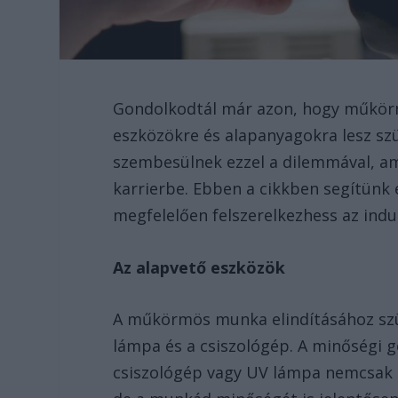
Gondolkodtál már azon, hogy műkörm
eszközökre és alapanyagokra lesz sz
szembesülnek ezzel a dilemmával, a
karrierbe. Ebben a cikkben segítünk
megfelelően felszerelkezhess az indu
Az alapvető eszközök
A műkörmös munka elindításához szü
lámpa és a csiszológép. A minőségi 
csiszológép vagy UV lámpa nemcsak h