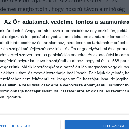
 befolyásolhatja. Sokan kezdetben szeretnének
érdemes megfontolni, hogy hosszú távon a minőség
ioFlash csomagajánlatait
, így kedvező áron
Az Ön adatainak védelme fontos a számunkr
nk tárolunk és/vagy férünk hozzá információkhoz egy eszközön, példáu
t dolgozunk fel, például egyedi azonosítókat és standard információk
vó. Bár a kéztámaszos porelszívó is segíthet,
abott hirdetésekhez és tartalomhoz, hirdetések és tartalmak méréséhe
és szolgáltatásfejlesztéshez küld.
Az Ön engedélyével mi és a partne
y asztalba épített elszívó rendszer, mivel jobban
dszerrel szerzett pontos geolokációs adatokat és azonosítási informác
távolítja el a port. Természetesen a döntés előtt
megfelelő helyre kattintva hozzájárulhat ahhoz, hogy mi és a 1538 partne
 végezzünk. Másik lehetőségként a hozzájárulás megadása vagy elutasí
ed hosszú távú karriernek ezt a szakmát, és ennek
iókhoz juthat, és megváltoztathatja beállításait.
Felhívjuk figyelmét, 
elszerelésekbe.
ezeléséhez nem feltétlenül szükséges az Ön hozzájárulása, de jogában 
zelés ellen. A beállításai csak erre a weboldalra érvényesek. Bármikor m
isszavonhatja hozzájárulását, ha visszatér erre az oldalra, és rákattint a
épszerűbbek?
lem" gombra.
feledd, hogy a vendégeid jelentős része a klassziku
 érdemes kezdeni? Általánosan elég körülbelül 10-15
ÁBBI LEHETŐSÉGEK
ELFOGADOM
szíthetsz néhány szezonális színnel. Gondolj például