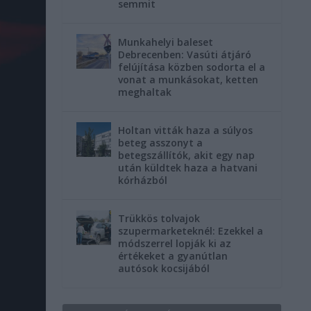
semmit
Munkahelyi baleset
Debrecenben: Vasúti átjáró
felújítása közben sodorta el a
vonat a munkásokat, ketten
meghaltak
Holtan vitták haza a súlyos
beteg asszonyt a
betegszállítók, akit egy nap
után küldtek haza a hatvani
kórházból
Trükkös tolvajok
szupermarketeknél: Ezekkel a
módszerrel lopják ki az
értékeket a gyanútlan
autósok kocsijából