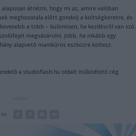
 alaposan átnézni, hogy mi az, amire valóban
ek meghozatala előtt gondolj a költségkeretre, és
a kevesebb a több – különösen, ha kezdésről van szó.
iszolófejet megvásárolni. Jobb, ha inkább egy
hány alapvető manikűrös eszközre költesz.
endelő a studioflash.hu oldalt működtető cég.
ÁS: