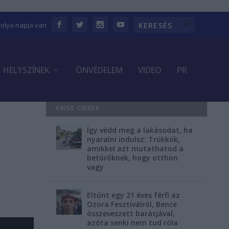
bolya napja van
HELYSZÍNEK
ÖNVÉDELEM
VIDEO
PR
FRISS CIKKEK
Így védd meg a lakásodat, ha
nyaralni indulsz: Trükkök,
amikkel azt mutathatod a
betörőknek, hogy otthon
vagy
Eltűnt egy 21 éves férfi az
Ozora Fesztiválról, Bence
összeveszett barátjával,
azóta senki nem tud róla