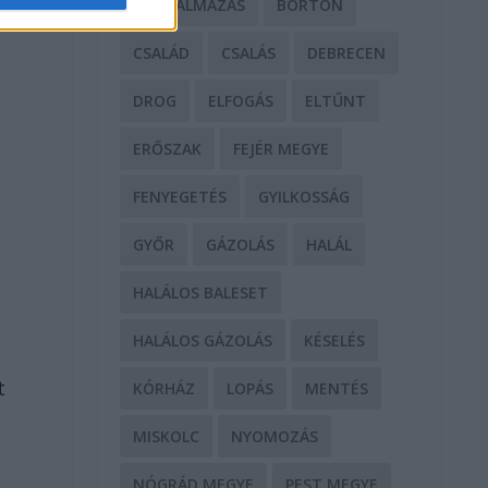
BÁNTALMAZÁS
BÖRTÖN
CSALÁD
CSALÁS
DEBRECEN
DROG
ELFOGÁS
ELTŰNT
ERŐSZAK
FEJÉR MEGYE
FENYEGETÉS
GYILKOSSÁG
GYŐR
GÁZOLÁS
HALÁL
HALÁLOS BALESET
HALÁLOS GÁZOLÁS
KÉSELÉS
t
KÓRHÁZ
LOPÁS
MENTÉS
MISKOLC
NYOMOZÁS
NÓGRÁD MEGYE
PEST MEGYE