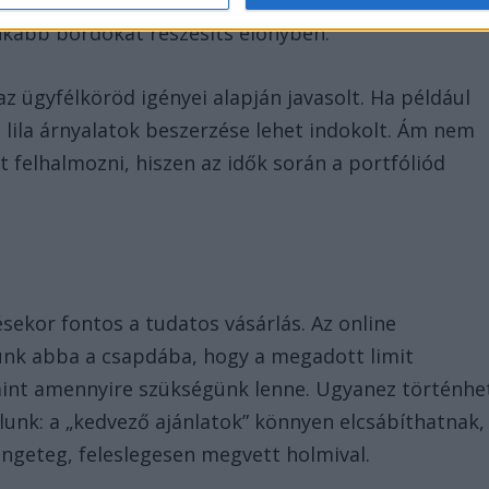
nkább bordókat részesíts előnyben.
z ügyfélköröd igényei alapján javasolt. Ha például
bi lila árnyalatok beszerzése lehet indokolt. Ám nem
 felhalmozni, hiszen az idők során a portfóliód
ekor fontos a tudatos vásárlás. Az online
ünk abba a csapdába, hogy a megadott limit
mint amennyire szükségünk lenne. Ugyanez történhe
rolunk: a „kedvező ajánlatok” könnyen elcsábíthatnak,
engeteg, feleslegesen megvett holmival.