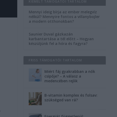
KIEMELT TÁMOGATÓI TARTALOM
Mennyi ideig bírja az ember melegvíz
nélkül? Mennyire fontos a villanybojler
a modern otthonokban?
Saunier Duval gázkazán
karbantartása a tél előtt – Hogyan
készüljünk fel a hóra és fagyra?
FRISS TÁMOGATÓI TARTALOM
Miért fáj gyakrabban a nők
csípője? – A válasz a
medencében rejlik
B-vitamin komplex és folsav:
szükséged van rá?
ő
,
Energiát függetlenül: