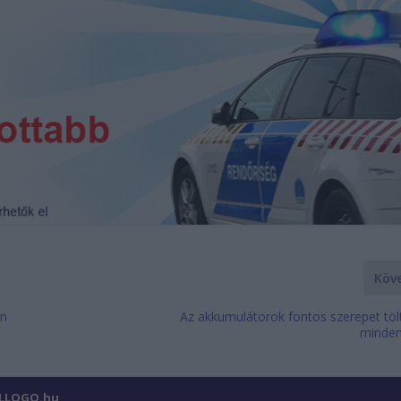
Köv
en
Az akkumulátorok fontos szerepet töl
minde
ILLOGO.hu