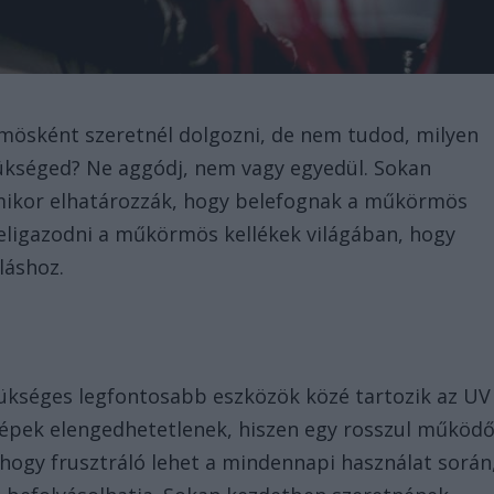
ösként szeretnél dolgozni, de nem tudod, milyen
ükséged? Ne aggódj, nem vagy egyedül. Sokan
mikor elhatározzák, hogy belefognak a műkörmös
 eligazodni a műkörmös kellékek világában, hogy
láshoz.
kséges legfontosabb eszközök közé tartozik az UV
gépek elengedhetetlenek, hiszen egy rosszul működ
ogy frusztráló lehet a mindennapi használat során