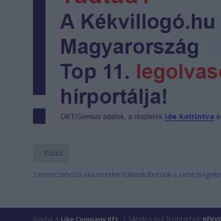
Előző
Szerencsehozó ékszerekkel túllendülhetünk a nehézségek
Kiadja a
| Minden jog fenntartva!
Like Company Kft.
KÉKV