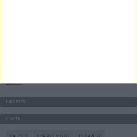
Energiát függetlenül: szigetüzemű megoldások
A csőbúvár szivattyúk: mit kell tudni róluk?
Mit tudnak a keleti e-bike-ok?
HIRDETÉS
CÍMKÉK
BALESET
BORSOD MEGYE
BUDAPEST