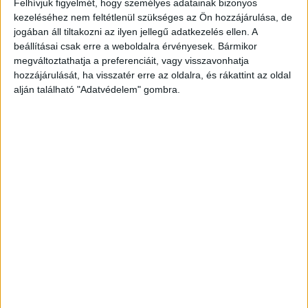
Felhívjuk figyelmét, hogy személyes adatainak bizonyos
visszaverődő hullámok frekvenciaváltozását
kezeléséhez nem feltétlenül szükséges az Ön hozzájárulása, de
jogában áll tiltakozni az ilyen jellegű adatkezelés ellen. A
(Doppler-effektus) elemzi, ebből számolja ki a
beállításai csak erre a weboldalra érvényesek. Bármikor
jármű sebességét. A lézeres traffipax ehelyett
megváltoztathatja a preferenciáit, vagy visszavonhatja
hozzájárulását, ha visszatér erre az oldalra, és rákattint az oldal
infravörös lézersugarat használ, amely nagyon
alján található "Adatvédelem" gombra.
pontos távolságmérést tesz lehetővé: a készülék
több mérést végez egymás után, és ezek alapján
határozza meg a jármű mozgási sebességét.
A
Kékvillogó legfrissebb híreit ide kattintva éred el!
A Facebookon már 342 ezernél is többen
követnek minket.