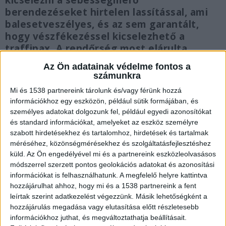
kicselezni a sebességmérő
berendezéseket hirtelen lassítással, ami
balesetveszélyes, és az sem garantált,
hogy vészfékezéssel kicselezhető a
traffipax. A rendőrség most elárulta
milyen messziről mérnek. Magyar
Az Ön adatainak védelme fontos a
traffipaxok.
számunkra
Mi és 1538 partnereink tárolunk és/vagy férünk hozzá
információkhoz egy eszközön, például sütik formájában, és
személyes adatokat dolgozunk fel, például egyedi azonosítókat
és standard információkat, amelyeket az eszköz személyre
Radaros és lézeres sebességmérők
szabott hirdetésekhez és tartalomhoz, hirdetések és tartalmak
méréséhez, közönségmérésekhez és szolgáltatásfejlesztéshez
A traffipaxok különböző technológiákat
küld.
Az Ön engedélyével mi és a partnereink eszközleolvasásos
használnak a járművek sebességének mérésére,
módszerrel szerzett pontos geolokációs adatokat és azonosítási
információkat is felhasználhatunk. A megfelelő helyre kattintva
de a leggyakoribb módszer a radar- vagy
hozzájárulhat ahhoz, hogy mi és a 1538 partnereink a fent
lézeralapú mérés. A radaros traffipax
leírtak szerint adatkezelést végezzünk. Másik lehetőségként a
hozzájárulás megadása vagy elutasítása előtt részletesebb
rádióhullámokat bocsát ki, amelyek
információkhoz juthat, és megváltoztathatja beállításait.
visszaverődnek a mozgó járműről. A készülék a