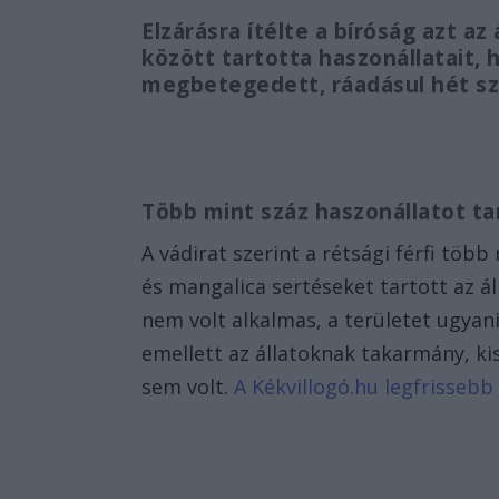
Elzárásra ítélte a bíróság azt a
között tartotta haszonállatait,
megbetegedett, ráadásul hét sza
Több mint száz haszonállatot ta
A vádirat szerint a rétsági férfi töb
és mangalica sertéseket tartott az ál
nem volt alkalmas, a területet ugyan
emellett az állatoknak takarmány, kis
sem volt.
A Kékvillogó.hu legfrissebb 