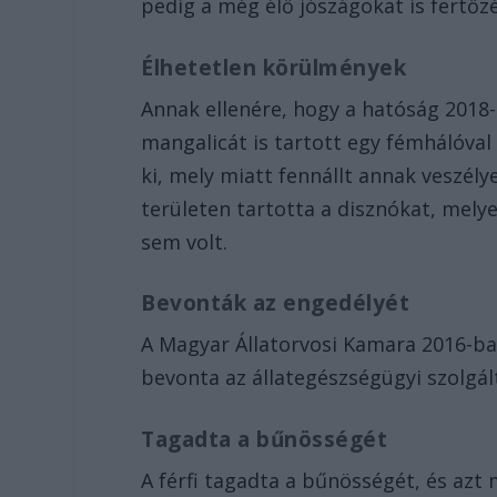
pedig a még élő jószágokat is fertőzé
Élhetetlen körülmények
Annak ellenére, hogy a hatóság 2018-b
mangalicát is tartott egy fémhálóval 
ki, mely miatt fennállt annak veszély
területen tartotta a disznókat, mely
sem volt.
Bevonták az engedélyét
A Magyar Állatorvosi Kamara 2016-ban
bevonta az állategészségügyi szolgált
Tagadta a bűnösségét
A férfi tagadta a bűnösségét, és az