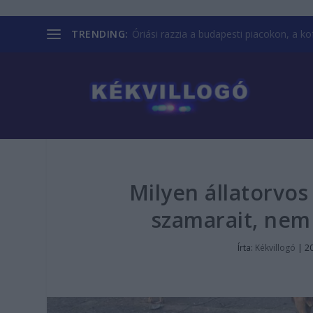
TRENDING:
Óriási razzia a budapesti piacokon, a kofá
Milyen állatorvos
szamarait, nem
Írta:
Kékvillogó
|
20