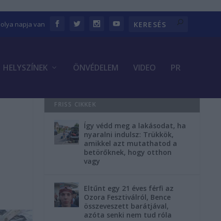
bolya napja van
HELYSZÍNEK
ÖNVÉDELEM
VIDEO
PR
FRISS CIKKEK
Így védd meg a lakásodat, ha
nyaralni indulsz: Trükkök,
amikkel azt mutathatod a
betörőknek, hogy otthon
vagy
Eltűnt egy 21 éves férfi az
Ozora Fesztiválról, Bence
összeveszett barátjával,
azóta senki nem tud róla