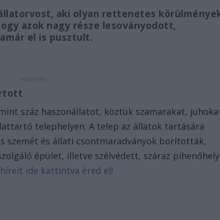
z állatorvost, aki olyan rettenetes körülménye
 hogy azok nagy része lesoványodott,
már el is pusztult.
rtott
b mint száz haszonállatot, köztük szamarakat, juhoka
lattartó telephelyen. A telep az állatok tartására
is szemét és állati csontmaradványok borították,
zolgáló épület, illetve szélvédett, száraz pihenőhely
híreit ide kattintva éred el!