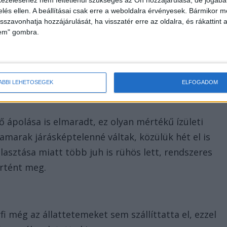
zelés ellen. A beállításai csak erre a weboldalra érvényesek. Bármikor m
isszavonhatja hozzájárulását, ha visszatér erre az oldalra, és rákattint a
lem" gombra.
el ötven, különböző fajtájú juhot tartott, melyek
i vizsgálatára nem fordított kellő figyelmet, de
karmányt és vizet sem kaptak az állatok.
ÁBBI LEHETŐSÉGEK
ELFOGADOM
 ápolása is elmaradt, ez olyan mértékű ízületi
amarak járásképtelenné váltak, közülük hét el is
asztása miatt több juh is rühös lett, rendszeres
rtént meg.
rfi még az állattetemeket sem szállíttatta el, ezzel