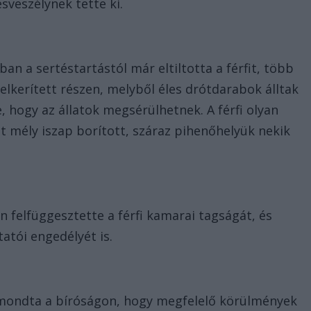
sveszélynek tette ki.
an a sertéstartástól már eltiltotta a férfit, több
elkerített részen, melyből éles drótdarabok álltak
e, hogy az állatok megsérülhetnek. A férfi olyan
et mély iszap borított, száraz pihenőhelyük nekik
 felfüggesztette a férfi kamarai tagságát, és
atói engedélyét is.
t mondta a bíróságon, hogy megfelelő körülmények