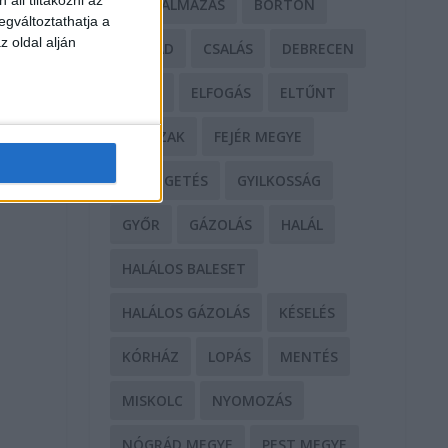
BÁNTALMAZÁS
BÖRTÖN
egváltoztathatja a
z oldal alján
CSALÁD
CSALÁS
DEBRECEN
DROG
ELFOGÁS
ELTŰNT
ERŐSZAK
FEJÉR MEGYE
FENYEGETÉS
GYILKOSSÁG
GYŐR
GÁZOLÁS
HALÁL
HALÁLOS BALESET
HALÁLOS GÁZOLÁS
KÉSELÉS
KÓRHÁZ
LOPÁS
MENTÉS
MISKOLC
NYOMOZÁS
NÓGRÁD MEGYE
PEST MEGYE