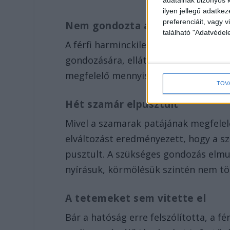
ilyen jellegű adatke
preferenciáit, vagy v
Nem gondozta az állatokat
található "Adatvéde
A férfi harminckilenc szamarat és köz
gondozására, ellátására és állatorvos
megfelelő mennyiségű és minőségű ta
TOV
Hét szamár elpusztult
Mivel a szamarak patájának megfelelő
elváltozást eredményezett, hogy a sz
pusztult. A szükséges gondozás elmul
nyírásuk, körmölésük szintén nem tö
A tetemeket sem vitette el
Bár a hatóság erre felszólította, a fé