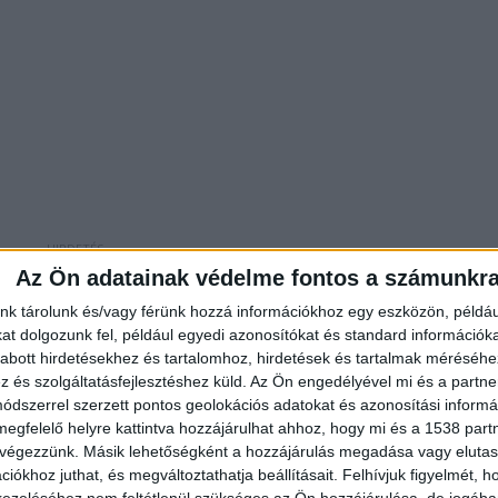
Az Ön adatainak védelme fontos a számunkr
nk tárolunk és/vagy férünk hozzá információkhoz egy eszközön, példáu
t dolgozunk fel, például egyedi azonosítókat és standard információk
a sertéstartástól hasonló okok miatt, de ennek
abott hirdetésekhez és tartalomhoz, hirdetések és tartalmak méréséhe
és szolgáltatásfejlesztéshez küld.
Az Ön engedélyével mi és a partne
helyen. Ezzel kapcsolatban a férfi azt mondta, hogy
dszerrel szerzett pontos geolokációs adatokat és azonosítási informác
i állományából jártak vissza enni hozzá az állatok.
megfelelő helyre kattintva hozzájárulhat ahhoz, hogy mi és a 1538 partne
 végezzünk. Másik lehetőségként a hozzájárulás megadása vagy elutasí
iókhoz juthat, és megváltoztathatja beállításait.
Felhívjuk figyelmét, 
ezeléséhez nem feltétlenül szükséges az Ön hozzájárulása, de jogában 