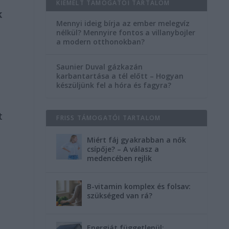
KIEMELT TÁMOGATÓI TARTALOM
k
Mennyi ideig bírja az ember melegvíz
nélkül? Mennyire fontos a villanybojler
a modern otthonokban?
Saunier Duval gázkazán
karbantartása a tél előtt – Hogyan
készüljünk fel a hóra és fagyra?
t
FRISS TÁMOGATÓI TARTALOM
Miért fáj gyakrabban a nők
csípője? – A válasz a
medencében rejlik
B-vitamin komplex és folsav:
szükséged van rá?
Energiát függetlenül: