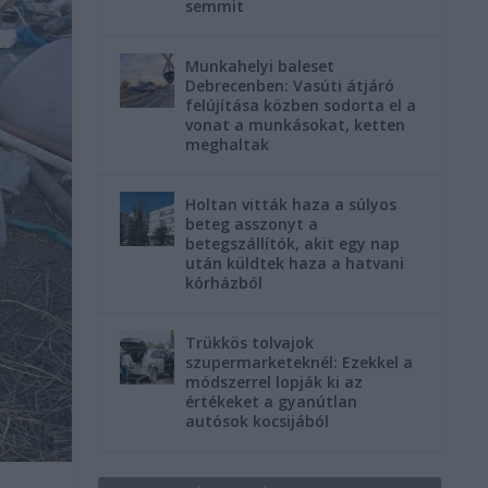
semmit
Munkahelyi baleset
Debrecenben: Vasúti átjáró
felújítása közben sodorta el a
vonat a munkásokat, ketten
meghaltak
Holtan vitták haza a súlyos
beteg asszonyt a
betegszállítók, akit egy nap
után küldtek haza a hatvani
kórházból
Trükkös tolvajok
szupermarketeknél: Ezekkel a
módszerrel lopják ki az
értékeket a gyanútlan
autósok kocsijából