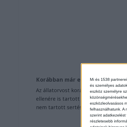
Korábban már eltiltották
Mi és 1538 partnerei
és személyes adatoka
Az állatorvost korábban eltiltották 
eszköz személyre sz
közönségmérésekhez 
ellenére is tartott disznókat a telep
eszközleolvasásos mó
nem tartott sertéseket, csak a korább
felhasználhatunk. A 
szerint adatkezelést
részletesebb informác
adatainak bizonyos k