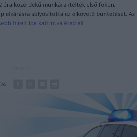
312 óra közérdekű munkára ítélték első fokon.
 elzárásra súlyosította ez elkövető büntetését. Az
sebb híreit ide kattintva éred el!
ÁS: