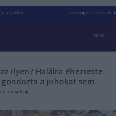
kra figyeltek...
2026. augusztus 7., 2:11:26
- I
FRISS
 az ilyen? Halálra éheztette
 gondozta a juhokat sem
23.10.15. vasárnap