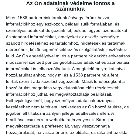
Az Ön adatainak védelme fontos a
abban, hogy miként lehet hatékonyan beépíteni
számunkra
az új technológiákat a cégek működésébe. Egy
Mi és 1538 partnereink tárolunk és/vagy férünk hozzá
információkhoz egy eszközön, például sütik formájában, és
előfizetéses rendszerről van szó, ahol komplett
személyes adatokat dolgozunk fel, például egyedi azonosítókat
anyagok, szoftverek, már kipróbált és bevált
és standard információkat, amelyeket az eszköz személyre
szabott hirdetésekhez és tartalomhoz, hirdetések és tartalmak
módszerek, esettanulmányok, promptok,
méréséhez, közönségmérésekhez és szolgáltatásfejlesztéshez
sablonok és friss hírek vannak egy helyen. Tehát
küld.
Az Ön engedélyével mi és a partnereink eszközleolvasásos
módszerrel szerzett pontos geolokációs adatokat és azonosítási
minden, amire az embereknek szüksége lehet
információkat is felhasználhatunk. A megfelelő helyre kattintva
ahhoz, hogy lépést tudjanak tartani a
hozzájárulhat ahhoz, hogy mi és a 1538 partnereink a fent
mesterséges intelligencia rohamosan fejlődő
leírtak szerint adatkezelést végezzünk. Másik lehetőségként a
hozzájárulás megadása vagy elutasítása előtt részletesebb
világával.
információkhoz juthat, és megváltoztathatja beállításait.
Felhívjuk figyelmét, hogy személyes adatainak bizonyos
kezeléséhez nem feltétlenül szükséges az Ön hozzájárulása, de
Stratégiai gondolkodás a technológia mögött
jogában áll tiltakozni az ilyen jellegű adatkezelés ellen. A
beállításai csak erre a weboldalra érvényesek. Bármikor
Az iparági átalakulás a technikai lehetőségeken
megváltoztathatja a preferenciáit, vagy visszavonhatja
hozzájárulását, ha visszatér erre az oldalra, és rákattint az oldal
túl arról szól, hogy hogyan lehet ezeket a