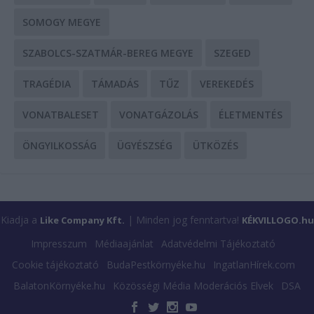
SOMOGY MEGYE
SZABOLCS-SZATMÁR-BEREG MEGYE
SZEGED
TRAGÉDIA
TÁMADÁS
TŰZ
VEREKEDÉS
VONATBALESET
VONATGÁZOLÁS
ÉLETMENTÉS
ÖNGYILKOSSÁG
ÜGYÉSZSÉG
ÜTKÖZÉS
Kiadja a
| Minden jog fenntartva!
Like Company Kft.
KÉKVILLOGO.hu
Impresszum
Médiaajánlat
Adatvédelmi Tájékoztató
Cookie tájékoztató
BudaPestkörnyéke.hu
IngatlanHírek.com
BalatonKörnyéke.hu
Közösségi Média Moderációs Elvek
DSA