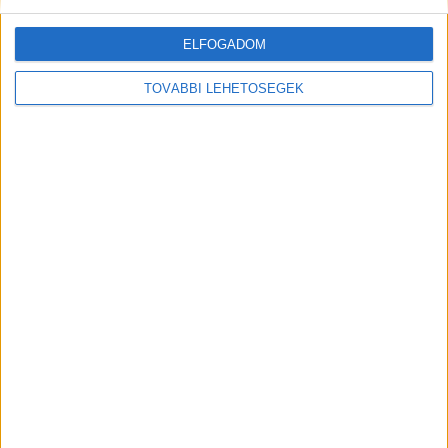
amazingai.hu oldalt működtető cég.
ELFOGADOM
TOVÁBBI LEHETŐSÉGEK
MEGOSZTÁS: