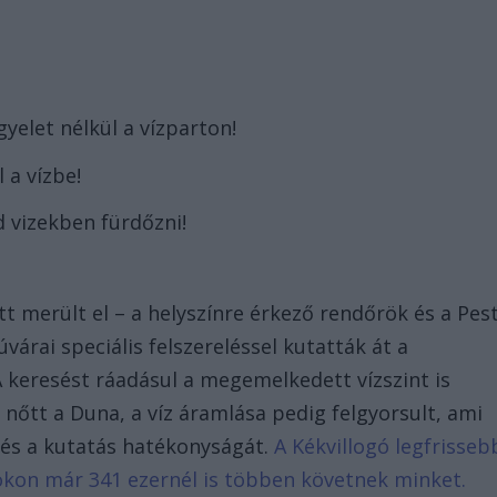
yelet nélkül a vízparton!
 a vízbe!
d vizekben fürdőzni!
t merült el – a helyszínre érkező rendőrök és a Pes
árai speciális felszereléssel kutatták át a
A keresést ráadásul a megemelkedett vízszint is
 nőtt a Duna, a víz áramlása pedig felgyorsult, ami
 és a kutatás hatékonyságát.
A Kékvillogó legfrisseb
bookon már 341 ezernél is többen követnek minket.