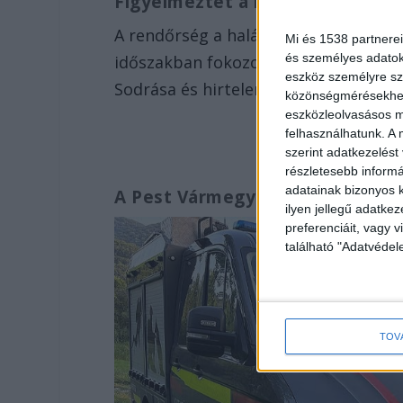
Figyelmeztet a rendőrség
A rendőrség a haláleset miatt felhívt
Mi és 1538 partnerei
és személyes adatoka
időszakban fokozott óvatossággal str
eszköz személyre sz
Sodrása és hirtelen mélyülése még e
közönségmérésekhez 
eszközleolvasásos mó
felhasználhatunk. A 
szerint adatkezelést
részletesebb informác
adatainak bizonyos k
A Pest Vármegyei Kutató-Mentő 
ilyen jellegű adatke
preferenciáit, vagy v
található "Adatvéde
TOV