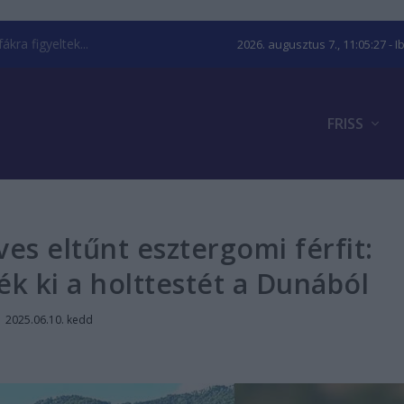
kra figyeltek...
2026. augusztus 7., 11:05:28
- I
FRISS
ves eltűnt esztergomi férfit:
k ki a holttestét a Dunából
|
2025.06.10. kedd