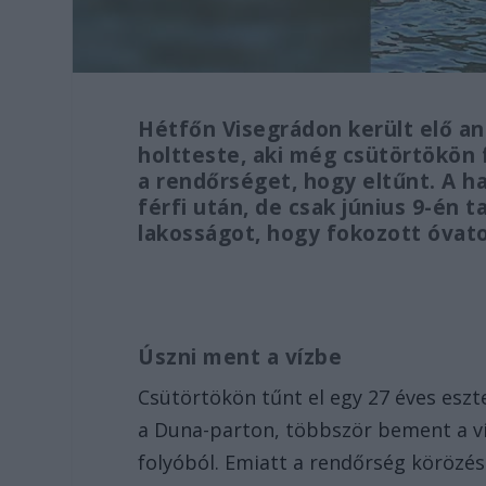
Hétfőn Visegrádon került elő an
holtteste, aki még csütörtökön 
a rendőrséget, hogy eltűnt. A h
férfi után, de csak június 9-én 
lakosságot, hogy fokozott óvato
Úszni ment a vízbe
Csütörtökön tűnt el egy 27 éves eszt
a Duna-parton, többször bement a víz
folyóból. Emiatt a rendőrség körözés