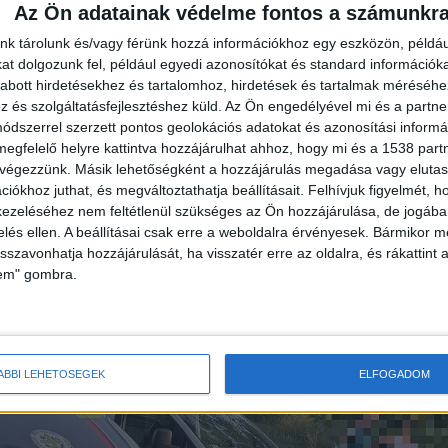
Az Ön adatainak védelme fontos a számunkr
a a figyelmet arra, hogy a lakosság a nyári
nk tárolunk és/vagy férünk hozzá információkhoz egy eszközön, példáu
t dolgozunk fel, például egyedi azonosítókat és standard információk
andoljon, a Duna ugyanis nem kijelölt fürdőhely.
abott hirdetésekhez és tartalomhoz, hirdetések és tartalmak méréséhe
gy gyakorlott úszónak is gondot okozhat.
és szolgáltatásfejlesztéshez küld.
Az Ön engedélyével mi és a partne
dszerrel szerzett pontos geolokációs adatokat és azonosítási informác
megfelelő helyre kattintva hozzájárulhat ahhoz, hogy mi és a 1538 partne
 végezzünk. Másik lehetőségként a hozzájárulás megadása vagy elutasí
iókhoz juthat, és megváltoztathatja beállításait.
Felhívjuk figyelmét, 
ezeléséhez nem feltétlenül szükséges az Ön hozzájárulása, de jogában 
Szolgálat munkatársai keresték a férfit
zelés ellen. A beállításai csak erre a weboldalra érvényesek. Bármikor m
isszavonhatja hozzájárulását, ha visszatér erre az oldalra, és rákattint a
lem" gombra.
ÁBBI LEHETŐSÉGEK
ELFOGADOM