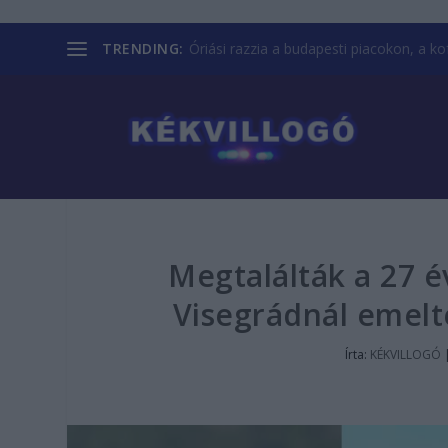
TRENDING:
Óriási razzia a budapesti piacokon, a kofá
Megtalálták a 27 é
Visegrádnál emelté
Írta:
KÉKVILLOGÓ