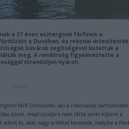
nak a 27 éves esztergomi férfinek a
fürdőzött a Dunában, és rokonai értesítették
atóságok búvárok segítségével kutattak a
találták meg. A rendőrség figyelmeztette a
ssággal strandoljon nyáron.
ergomi férfi Dömösnél, aki a rokonaival tartózkodot
be úszni, majd utoljára nem látta senki kijönni a
t adott ki, akik nagy erőkkel keresték, melybe a Pes