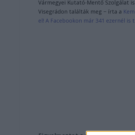
Vármegyei Kutató-Mentő Szolgálat is 
Visegrádon találták meg − írta a
Kem
el! A Facebookon már 341 ezernél is