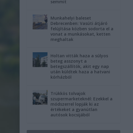
semmit
Munkahelyi baleset
Debrecenben: Vasúti átjáró
felújítása közben sodorta el a
vonat a munkásokat, ketten
meghaltak
Holtan vitták haza a súlyos
beteg asszonyt a
betegszállítók, akit egy nap
után küldtek haza a hatvani
kórházból
Trükkös tolvajok
szupermarketeknél: Ezekkel a
módszerrel lopják ki az
értékeket a gyanútlan
autósok kocsijából