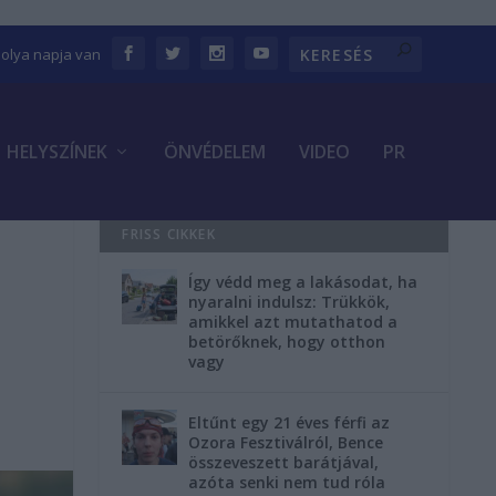
bolya napja van
HELYSZÍNEK
ÖNVÉDELEM
VIDEO
PR
FRISS CIKKEK
Így védd meg a lakásodat, ha
nyaralni indulsz: Trükkök,
amikkel azt mutathatod a
betörőknek, hogy otthon
vagy
Eltűnt egy 21 éves férfi az
Ozora Fesztiválról, Bence
összeveszett barátjával,
azóta senki nem tud róla