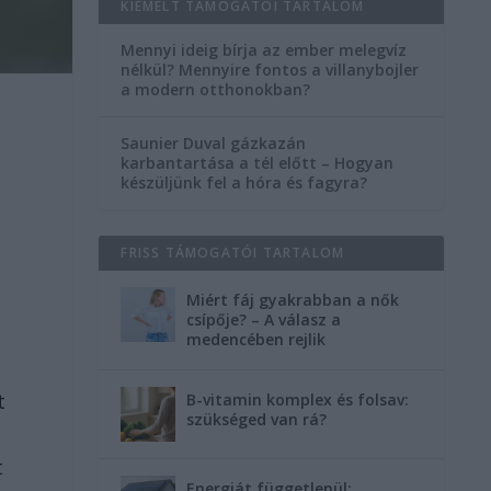
KIEMELT TÁMOGATÓI TARTALOM
Mennyi ideig bírja az ember melegvíz
nélkül? Mennyire fontos a villanybojler
a modern otthonokban?
Saunier Duval gázkazán
karbantartása a tél előtt – Hogyan
készüljünk fel a hóra és fagyra?
FRISS TÁMOGATÓI TARTALOM
Miért fáj gyakrabban a nők
csípője? – A válasz a
medencében rejlik
t
B-vitamin komplex és folsav:
szükséged van rá?
t
Energiát függetlenül: