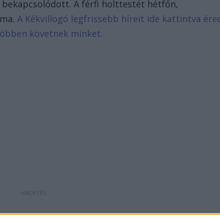
bekapcsolódott. A férfi holttestét hétfőn,
ma.
A Kékvillogó legfrissebb híreit ide kattintva ére
 többen követnek minket.