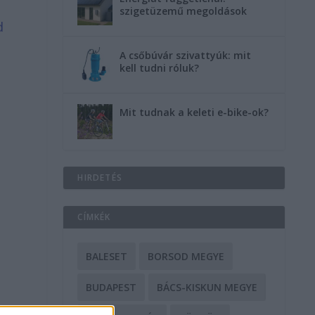
szigetüzemű megoldások
d
A csőbúvár szivattyúk: mit
kell tudni róluk?
Mit tudnak a keleti e-bike-ok?
HIRDETÉS
CÍMKÉK
BALESET
BORSOD MEGYE
BUDAPEST
BÁCS-KISKUN MEGYE