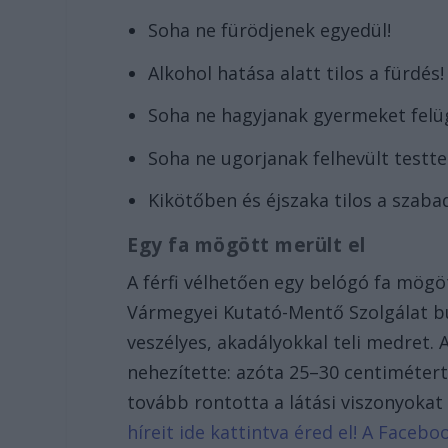
Soha ne fürödjenek egyedül!
Alkohol hatása alatt tilos a fürdés!
Soha ne hagyjanak gyermeket felüg
Soha ne ugorjanak felhevült testtel
Kikötőben és éjszaka tilos a szaba
Egy fa mögött merült el
A férfi vélhetően egy belógó fa mögöt
Vármegyei Kutató-Mentő Szolgálat búv
veszélyes, akadályokkal teli medret. 
nehezítette: azóta 25–30 centimétert
tovább rontotta a látási viszonyokat
híreit ide kattintva éred el! A Face