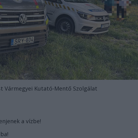
st Vármegyei Kutató-Mentő Szolgálat
enjenek a vízbe!
óba!