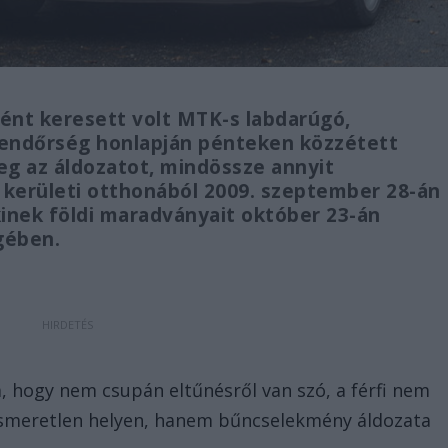
ént keresett volt MTK-s labdarúgó,
rendőrség honlapján pénteken közzétett
 az áldozatot, mindössze annyit
. kerületi otthonából 2009. szeptember 28-án
akinek földi maradványait október 23-án
gében.
, hogy nem csupán eltűnésről van szó, a férfi nem
 ismeretlen helyen, hanem bűncselekmény áldozata