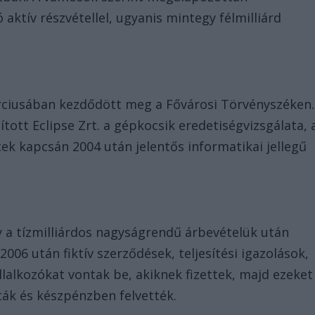
ktív részvétellel, ugyanis mintegy félmilliárd
rciusában kezdődött meg a Fővárosi Törvényszéken.
tott Eclipse Zrt. a gépkocsik eredetiségvizsgálata, 
ek kapcsán 2004 után jelentős informatikai jellegű
y a tízmilliárdos nagyságrendű árbevételük után
006 után fiktív szerződések, teljesítési igazolások,
llalkozókat vontak be, akiknek fizettek, majd ezeket
ták és készpénzben felvették.