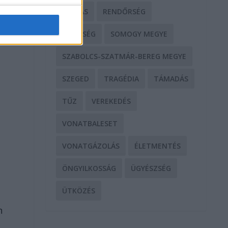
RABLÁS
RENDŐRSÉG
SEGÍTSÉG
SOMOGY MEGYE
SZABOLCS-SZATMÁR-BEREG MEGYE
SZEGED
TRAGÉDIA
TÁMADÁS
TŰZ
VEREKEDÉS
VONATBALESET
g
VONATGÁZOLÁS
ÉLETMENTÉS
ÖNGYILKOSSÁG
ÜGYÉSZSÉG
ÜTKÖZÉS
n