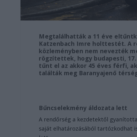
Megtalálhatták a 11 éve eltűntk
Katzenbach Imre holttestét. A 
közleményben nem nevezték meg
rögzítettek, hogy budapesti, 17
tűnt el az akkor 45 éves férfi, 
találták meg Baranyajenő térsé
Bűncselekmény áldozata lett
A rendőrség a kezdetektől gyanította
saját elhatározásából tartózkodhat