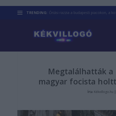
TRENDING:
Óriási razzia a budapesti piacokon, a kofá
Megtalálhatták a 
magyar focista holtt
Írta:
Kékvillogo.hu