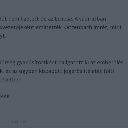
dót nem fizetett be az Eclipse. A vádiratban
gyvezetőjeként említették Katzenbach Imrét, mint
yt.
endőrség gyanúsítottként hallgatott ki az emberölés
k, és az ügyben kiszabott jogerős ítéletét tölti
ntézetben.
: BKK