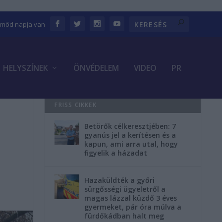
Emőd napja van
HELYSZÍNEK
ÖNVÉDELEM
VIDEO
PR
FRISS CIKKEK
Betörők célkeresztjében: 7
gyanús jel a kerítésen és a
kapun, ami arra utal, hogy
figyelik a házadat
Hazaküldték a győri
sürgősségi ügyeletről a
magas lázzal küzdő 3 éves
gyermeket, pár óra múlva a
fürdőkádban halt meg