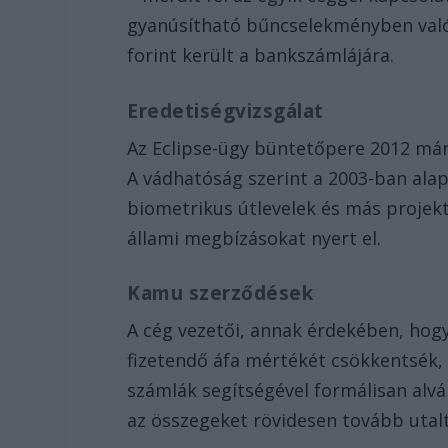
gyanúsítható bűncselekményben való a
forint került a bankszámlájára.
Eredetiségvizsgálat
Az Eclipse-ügy büntetőpere 2012 má
A vádhatóság szerint a 2003-ban alapí
biometrikus útlevelek és más projekt
állami megbízásokat nyert el.
Kamu szerződések
A cég vezetői, annak érdekében, hog
fizetendő áfa mértékét csökkentsék, 2
számlák segítségével formálisan alvá
az összegeket rövidesen tovább utal