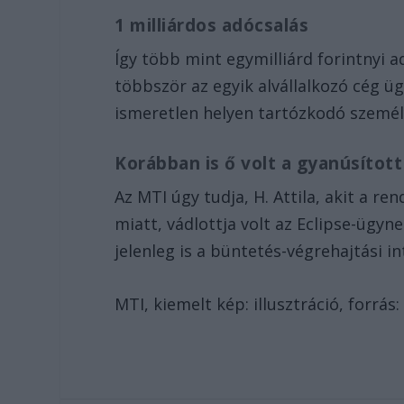
1 milliárdos adócsalás
Így több mint egymilliárd forintnyi a
többször az egyik alvállalkozó cég ü
ismeretlen helyen tartózkodó személ
Korábban is ő volt a gyanúsított
Az MTI úgy tudja, H. Attila, akit a r
miatt, vádlottja volt az Eclipse-ügyne
jelenleg is a büntetés-végrehajtási i
MTI, kiemelt kép: illusztráció, forrás