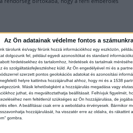
a rendőrség birtokába, hogy a férfi emberölés
Az Ön adatainak védelme fontos a számunkr
nk tárolunk és/vagy férünk hozzá információkhoz egy eszközön, példáu
hol rejtették el a holttestet, így a nyomozók
t dolgozunk fel, például egyedi azonosítókat és standard információk
abott hirdetésekhez és tartalomhoz, hirdetések és tartalmak méréséhe
és azonosították a sértett földi maradványait.
és szolgáltatásfejlesztéshez küld.
Az Ön engedélyével mi és a partne
dszerrel szerzett pontos geolokációs adatokat és azonosítási informác
yilkos
megfelelő helyre kattintva hozzájárulhat ahhoz, hogy mi és a 1538 partne
 végezzünk. Másik lehetőségként a hozzájárulás megadása vagy elutasí
mozó Iroda életvédelmi osztályának munkatársai a
iókhoz juthat, és megváltoztathatja beállításait.
Felhívjuk figyelmét, 
ezeléséhez nem feltétlenül szükséges az Ön hozzájárulása, de jogában 
etben lévő H. Attila 50 éves magyar állampolgárt
zelés ellen. A beállításai csak erre a weboldalra érvényesek. Bármikor m
galapozott gyanúja miatt gyanúsítottként
isszavonhatja hozzájárulását, ha visszatér erre az oldalra, és rákattint a
lem" gombra.
zletre kiterjedően folyamatban van – írták.