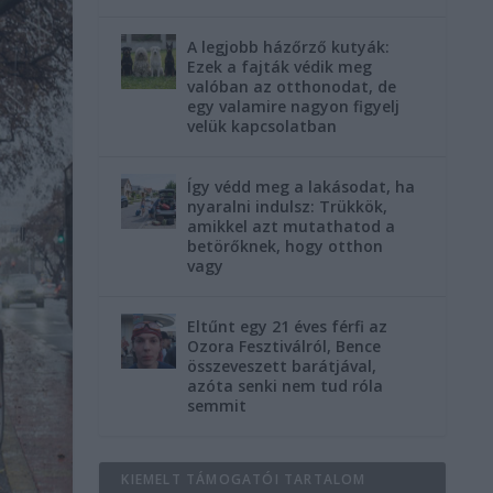
A legjobb házőrző kutyák:
Ezek a fajták védik meg
valóban az otthonodat, de
egy valamire nagyon figyelj
velük kapcsolatban
Így védd meg a lakásodat, ha
nyaralni indulsz: Trükkök,
amikkel azt mutathatod a
betörőknek, hogy otthon
vagy
Eltűnt egy 21 éves férfi az
Ozora Fesztiválról, Bence
összeveszett barátjával,
azóta senki nem tud róla
semmit
KIEMELT TÁMOGATÓI TARTALOM