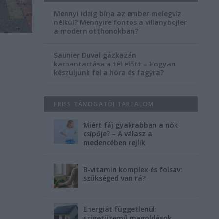
Mennyi ideig bírja az ember melegvíz
nélkül? Mennyire fontos a villanybojler
a modern otthonokban?
Saunier Duval gázkazán
karbantartása a tél előtt – Hogyan
készüljünk fel a hóra és fagyra?
FRISS TÁMOGATÓI TARTALOM
Miért fáj gyakrabban a nők
csípője? – A válasz a
medencében rejlik
B-vitamin komplex és folsav:
szükséged van rá?
Energiát függetlenül:
szigetüzemű megoldások