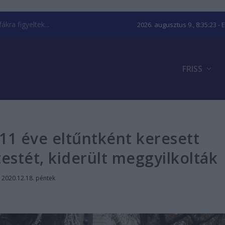
kra figyeltek...
2026. augusztus 9., 8:35:24
- 
FRISS
11 éve eltűntként keresett
estét, kiderült meggyilkolták
|
2020.12.18. péntek