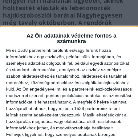
lengyel férfi halálának ügyében, akinek
holttestét elásták és lebetonozták
hajdúszoboszlói barátai Nagyhegyesen
még tavaly októberben. A rendőrök
szerint ugyanis nem lehet eldönteni, hogy
Az Ön adatainak védelme fontos a
jogos önvédelem történt-e, vagy sem.
számunkra
Mi és 1538 partnereink tárolunk és/vagy férünk hozzá
információkhoz egy eszközön, például sütik formájában, és
személyes adatokat dolgozunk fel, például egyedi azonosítókat
és standard információkat, amelyeket az eszköz személyre
Barátaihoz jött látogatóba
szabott hirdetésekhez és tartalomhoz, hirdetések és tartalmak
méréséhez, közönségmérésekhez és szolgáltatásfejlesztéshez
A 43 éves lengyel férfi eltűnését tavaly
küld.
Az Ön engedélyével mi és a partnereink eszközleolvasásos
októberben jelentette a családja
. Az utolsó
módszerrel szerzett pontos geolokációs adatokat és azonosítási
információjuk az volt, hogy Tomas
információkat is felhasználhatunk. A megfelelő helyre kattintva
hozzájárulhat ahhoz, hogy mi és a 1538 partnereink a fent
hajdúszoboszlói barátaihoz, egy párhoz ment
leírtak szerint adatkezelést végezzünk. Másik lehetőségként a
látogatóba. A férfi utoljára Nagyhegyesről írt
hozzájárulás megadása vagy elutasítása előtt részletesebb
információkhoz juthat, és megváltoztathatja beállításait.
nekik. A gyanú egyből a lengyel áldozat
Felhívjuk figyelmét, hogy személyes adatainak bizonyos