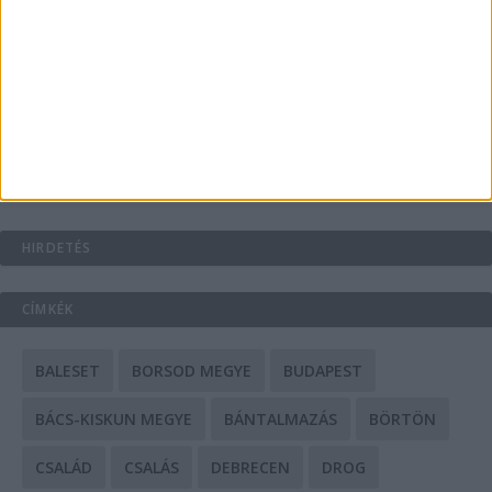
A csőbúvár szivattyúk: mit kell tudni róluk?
Mit tudnak a keleti e-bike-ok?
HIRDETÉS
CÍMKÉK
BALESET
BORSOD MEGYE
BUDAPEST
BÁCS-KISKUN MEGYE
BÁNTALMAZÁS
BÖRTÖN
CSALÁD
CSALÁS
DEBRECEN
DROG