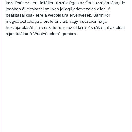
ismerőseire terelődött, akik tíz nap után
kezeléséhez nem feltétlenül szükséges az Ön hozzájárulása, de
jogában áll tiltakozni az ilyen jellegű adatkezelés ellen. A
megtörtek a rendőröknek, és elmondták, hogy
beállításai csak erre a weboldalra érvényesek. Bármikor
Tomas halott, a holmijait elégették, a holttestét
megváltoztathatja a preferenciáit, vagy visszavonhatja
pedig elásták és lebetonozták a
hozzájárulását, ha visszatér erre az oldalra, és rákattint az oldal
alján található "Adatvédelem" gombra.
fészerükben.
Kékvillogó legfrissebb híreit ide
kattintva éred el! A Facebookon már 341 ezernél
is többen követnek minket.