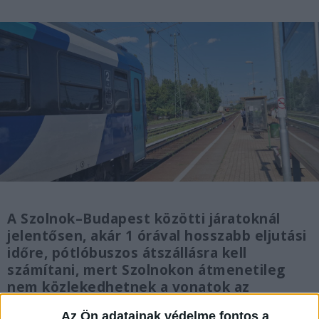
A Szolnok–Budapest közötti járatoknál
jelentősen, akár 1 órával hosszabb eljutási
időre, pótlóbuszos átszállásra kell
számítani, mert Szolnokon átmenetileg
nem közlekedhetnek a vonatok az
újszászi, valamint a ceglédi vonal felé
Az Ön adatainak védelme fontos a