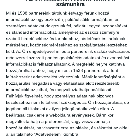
felsővezetéki hiba miatt.
számunkra
Mi és 1538 partnereink tárolunk és/vagy férünk hozzá
információkhoz egy eszközön, például sütik formájában, és
személyes adatokat dolgozunk fel, például egyedi azonosítókat
és standard információkat, amelyeket az eszköz személyre
Forgalmi változás
szabott hirdetésekhez és tartalomhoz, hirdetések és tartalmak
méréséhez, közönségmérésekhez és szolgáltatásfejlesztéshez
A MÁV azt írja, a Nyíregyházáról a Miskolc felé
küld.
Az Ön engedélyével mi és a partnereink eszközleolvasásos
tartó járatokat javasolják Budapest eléréséhez. A
módszerrel szerzett pontos geolokációs adatokat és azonosítási
vasúttársaság forgalmi változásokat vezetett
információkat is felhasználhatunk. A megfelelő helyre kattintva
hozzájárulhat ahhoz, hogy mi és a 1538 partnereink a fent
be.
A Kékvillogó legfrissebb híreit ide kattintva
leírtak szerint adatkezelést végezzünk. Másik lehetőségként a
éred el! A Facebookon már 341 ezernél is többen
hozzájárulás megadása vagy elutasítása előtt részletesebb
információkhoz juthat, és megváltoztathatja beállításait.
követnek minket.
Felhívjuk figyelmét, hogy személyes adatainak bizonyos
kezeléséhez nem feltétlenül szükséges az Ön hozzájárulása, de
jogában áll tiltakozni az ilyen jellegű adatkezelés ellen. A
beállításai csak erre a weboldalra érvényesek. Bármikor
megváltoztathatja a preferenciáit, vagy visszavonhatja
hozzájárulását, ha visszatér erre az oldalra, és rákattint az oldal
alján található "Adatvédelem" gombra.