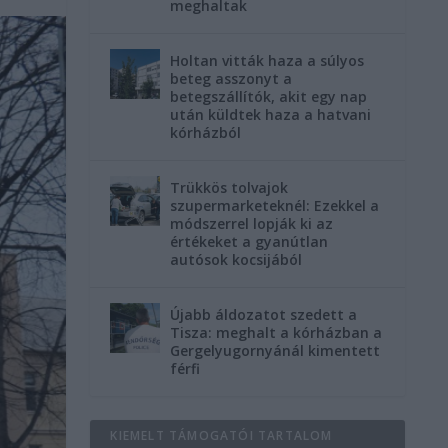
meghaltak
Holtan vitták haza a súlyos
beteg asszonyt a
betegszállítók, akit egy nap
után küldtek haza a hatvani
kórházból
Trükkös tolvajok
szupermarketeknél: Ezekkel a
módszerrel lopják ki az
értékeket a gyanútlan
autósok kocsijából
Újabb áldozatot szedett a
Tisza: meghalt a kórházban a
Gergelyugornyánál kimentett
férfi
KIEMELT TÁMOGATÓI TARTALOM