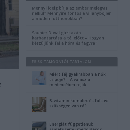
Mennyi ideig bírja az ember melegvíz
nélkül? Mennyire fontos a villanybojler
a modern otthonokban?
Saunier Duval gázkazán
karbantartása a tél előtt – Hogyan
készüljünk fel a hóra és fagyra?
FRISS TÁMOGATÓI TARTALOM
Miért fáj gyakrabban a nők
csípője? – A válasz a
z
medencében rejlik
i
B-vitamin komplex és folsav:
szükséged van rá?
Energiát függetlenül:
szigetüzemű megoldások