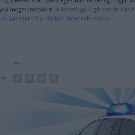
d, a Békés Kalocsáért Egyesület elnökségi tagja, ak
tályok megmentéséért.
A Kékvillogó legfrissebb híreit
már 341 ezernél is többen követnek minket.
ÁS: