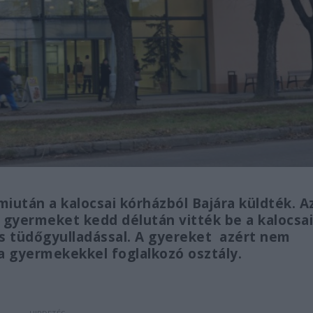
után a kalocsai kórházból Bajára küldték. A
a gyermeket kedd délután vitték be a kalocsa
s tüdőgyulladással. A gyereket azért nem
 a gyermekekkel foglalkozó osztály.