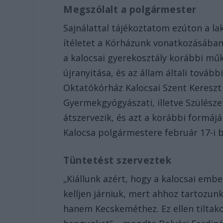
Megszólalt a polgármester
Sajnálattal tájékoztatom ezúton a l
ítéletet a Kórházunk vonatkozásában!
a kalocsai gyerekosztály korábbi mű
újranyitása, és az állam általi továb
Oktatókórház Kalocsai Szent Keresz
Gyermekgyógyászati, illetve Szülész
átszervezik, és azt a korábbi formá
Kalocsa polgármestere február 17-i 
Tüntetést szerveztek
„Kiállunk azért, hogy a kalocsai emb
kelljen járniuk, mert ahhoz tartozunk
hanem Kecskeméthez. Ez ellen tiltako