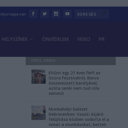
bolya napja van
HELYSZÍNEK
ÖNVÉDELEM
VIDEO
PR
FRISS CIKKEK
Eltűnt egy 21 éves férfi az
Ozora Fesztiválról, Bence
összeveszett barátjával,
azóta senki nem tud róla
semmit
Munkahelyi baleset
Debrecenben: Vasúti átjáró
felújítása közben sodorta el a
vonat a munkásokat, ketten