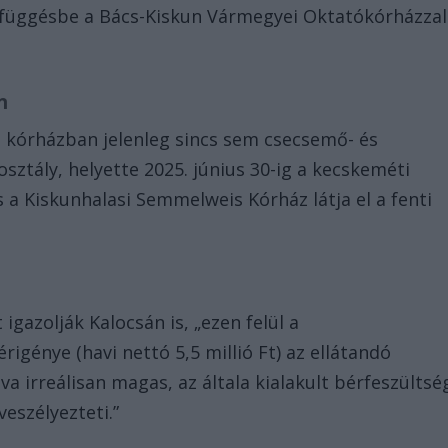
efüggésbe a Bács-Kiskun Vármegyei Oktatókórházzal
án
i kórházban jelenleg sincs sem csecsemő- és
sztály, helyette 2025. június 30-ig a kecskeméti
 a Kiskunhalasi Semmelweis Kórház látja el a fenti
igazolják Kalocsán is, „ezen felül a
igénye (havi nettó 5,5 millió Ft) az ellátandó
a irreálisan magas, az általa kialakult bérfeszültsé
eszélyezteti.”