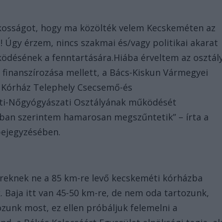
akosságot, hogy ma közölték velem Kecskeméten az
 Úgy érzem, nincs szakmai és/vagy politikai akarat
ködésének a fenntartására.Hiába érveltem az osztál
bi finanszírozása mellett, a Bács-Kiskun Vármegyei
t Kórház Telephely Csecsemő-és
eti-Nőgyógyászati Osztályának működését
jában szerintem hamarosan megszűntetik” – írta a
bejegyzésében.
ereknek ne a 85 km-re levő kecskeméti kórházba
. Baja itt van 45-50 km-re, de nem oda tartozunk,
zunk most, ez ellen próbáljuk felemelni a