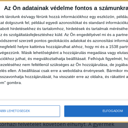
Az Ön adatainak védelme fontos a számunkr
nk tárolunk és/vagy férünk hozzá információkhoz egy eszközön, példáu
t dolgozunk fel, például egyedi azonosítókat és standard információk
 444 kérdéseire
azt közölte
, „a tényektől távol álló
abott hirdetésekhez és tartalomhoz, hirdetések és tartalmak méréséhe
és szolgáltatásfejlesztéshez küld.
Az Ön engedélyével mi és a partne
rgősségi ellátásáról.” A gyermeket a házi
dszerrel szerzett pontos geolokációs adatokat és azonosítási informác
 Vármegyei Oktatókórház (Kalocsa) orvosai
megfelelő helyre kattintva hozzájárulhat ahhoz, hogy mi és a 1538 partne
ött a beteg kórházba utalásáról, felajánlotta a
 végezzünk. Másik lehetőségként a hozzájárulás megadása vagy elutasí
iókhoz juthat, és megváltoztathatja beállításait.
Felhívjuk figyelmét, 
őséget a gyermek családja nem vette igénybe, a
ezeléséhez nem feltétlenül szükséges az Ön hozzájárulása, de jogában 
rán belül a Bajai Szent Rókus Kórházba szállította.
zelés ellen. A beállításai csak erre a weboldalra érvényesek. Bármikor m
isszavonhatja hozzájárulását, ha visszatér erre az oldalra, és rákattint a
lem" gombra.
ÁBBI LEHETŐSÉGEK
ELFOGADOM
inden szükséges ellátást megkapott, a gondos és
 kórházi felvételét követően elhunyt. A gyermek