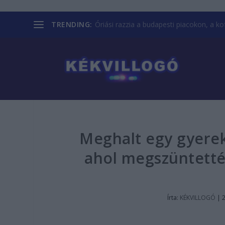
TRENDING:
Óriási razzia a budapesti piacokon, a kofá
Meghalt egy gyerek
ahol megszüntetté
Írta:
KÉKVILLOGÓ
|
2