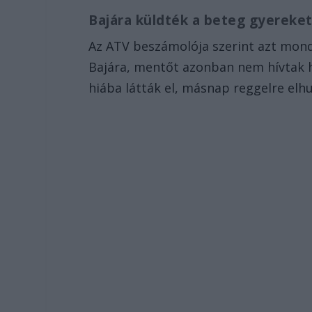
Bajára küldték a beteg gyereke
Az ATV beszámolója szerint azt mond
Bajára, mentőt azonban nem hívtak h
hiába látták el, másnap reggelre elhu