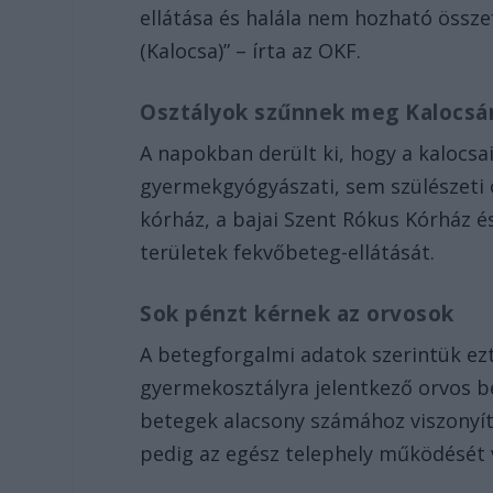
ellátása és halála nem hozható össz
(Kalocsa)” – írta az OKF.
Osztályok szűnnek meg Kalocs
A napokban derült ki, hogy a kalocsa
gyermekgyógyászati, sem szülészeti o
kórház, a bajai Szent Rókus Kórház és
területek fekvőbeteg-ellátását.
Sok pénzt kérnek az orvosok
A betegforgalmi adatok szerintük ezt 
gyermekosztályra jelentkező orvos bér
betegek alacsony számához viszonyítv
pedig az egész telephely működését v