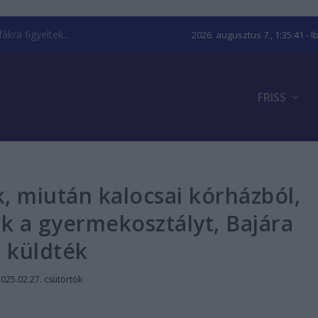
kra figyeltek...
2026. augusztus 7., 1:35:42
- I
FRISS
, miután kalocsai kórházból,
k a gyermekosztályt, Bajára
küldték
025.02.27. csütörtök