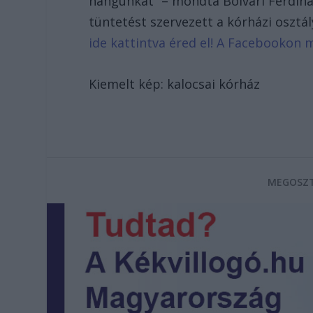
hangunkat” – mondta Bolvári Ferdinán
tüntetést szervezett a kórházi osz
ide kattintva éred el! A Facebookon 
Kiemelt kép: kalocsai kórház
MEGOSZT