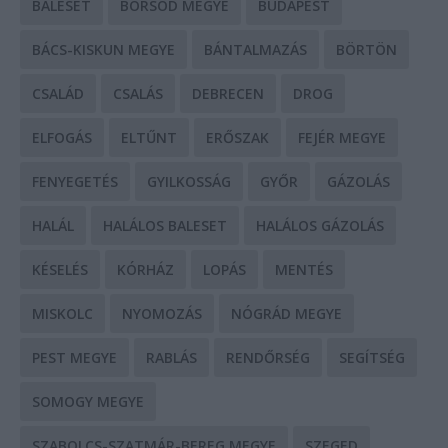
BALESET
BORSOD MEGYE
BUDAPEST
BÁCS-KISKUN MEGYE
BÁNTALMAZÁS
BÖRTÖN
CSALÁD
CSALÁS
DEBRECEN
DROG
ELFOGÁS
ELTŰNT
ERŐSZAK
FEJÉR MEGYE
FENYEGETÉS
GYILKOSSÁG
GYŐR
GÁZOLÁS
HALÁL
HALÁLOS BALESET
HALÁLOS GÁZOLÁS
KÉSELÉS
KÓRHÁZ
LOPÁS
MENTÉS
MISKOLC
NYOMOZÁS
NÓGRÁD MEGYE
PEST MEGYE
RABLÁS
RENDŐRSÉG
SEGÍTSÉG
SOMOGY MEGYE
SZABOLCS-SZATMÁR-BEREG MEGYE
SZEGED