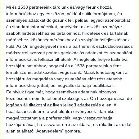
bűntettének kísérlete, valamint személyi
Mi és 1538 partnereink tárolunk és/vagy férünk hozzá
szabadság megsértésének bűntette miatt.
információkhoz egy eszközön, például sütik formájában, és
személyes adatokat dolgozunk fel, például egyedi azonosítókat
és standard információkat, amelyeket az eszköz személyre
szabott hirdetésekhez és tartalomhoz, hirdetések és tartalmak
méréséhez, közönségmérésekhez és szolgáltatásfejlesztéshez
küld.
Az Ön engedélyével mi és a partnereink eszközleolvasásos
Kábítószerrel akarták megölni
módszerrel szerzett pontos geolokációs adatokat és azonosítási
A tanárként dolgozó nő szerelmi viszonyba került
információkat is felhasználhatunk. A megfelelő helyre kattintva
hozzájárulhat ahhoz, hogy mi és a 1538 partnereink a fent
a nála 30 évvel fiatalabb férfival. Mivel úgy
leírtak szerint adatkezelést végezzünk. Másik lehetőségként a
gondolták, hogy a nő férje nem egyezne bele a
hozzájárulás megadása vagy elutasítása előtt részletesebb
információkhoz juthat, és megváltoztathatja beállításait.
válásba, elhatározták, hogy megölik. A nő 2022
Felhívjuk figyelmét, hogy személyes adatainak bizonyos
decembere és 2023 márciusa között legalább öt
kezeléséhez nem feltétlenül szükséges az Ön hozzájárulása, de
jogában áll tiltakozni az ilyen jellegű adatkezelés ellen. A
alkalommal kábító hatású szert kevert a férje
beállításai csak erre a weboldalra érvényesek. Bármikor
ételébe, amit a szeretője adott neki. A tervük az
megváltoztathatja a preferenciáit, vagy visszavonhatja
volt, hogy a szer hatására a férj rosszul lesz
hozzájárulását, ha visszatér erre az oldalra, és rákattint az oldal
alján található "Adatvédelem" gombra.
autóvezetés közben és balesetet szenved.