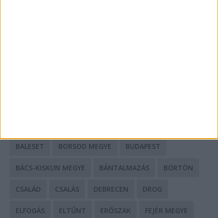
A csőbúvár szivattyúk: mit kell tudni róluk?
Mit tudnak a keleti e-bike-ok?
HIRDETÉS
CÍMKÉK
BALESET
BORSOD MEGYE
BUDAPEST
BÁCS-KISKUN MEGYE
BÁNTALMAZÁS
BÖRTÖN
CSALÁD
CSALÁS
DEBRECEN
DROG
ELFOGÁS
ELTŰNT
ERŐSZAK
FEJÉR MEGYE