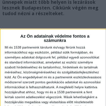
ünnepek miatt több helyen is lezárások
lesznek Budapesten. Cikkünk végén meg
tudod nézni a részelteket.
Az Ön adatainak védelme fontos a
A BKK elfogadja a jegyeket
számunkra
Mi és 1538 partnereink tárolunk és/vagy férünk hozzá
A vasúttársaság közlése szerint a fennakadás
információkhoz egy eszközön, például sütik formájában, és
végéig az M4-es metrón Kelenföld vasútállomás
személyes adatokat dolgozunk fel, például egyedi azonosítókat
és standard információkat, amelyeket az eszköz személyre
és a Kálvin tér között, az M3-as metrón a Kálvin
szabott hirdetésekhez és tartalomhoz, hirdetések és tartalmak
tér és Kőbánya-Kispest között, valamint az 1-es
méréséhez, közönségmérésekhez és szolgáltatásfejlesztéshez
villamoson Kelenföld és Népliget között a
küld.
Az Ön engedélyével mi és a partnereink eszközleolvasásos
módszerrel szerzett pontos geolokációs adatokat és azonosítási
vonatjegyek is
A Kékvillogó legfrissebb híreit ide
információkat is felhasználhatunk. A megfelelő helyre kattintva
kattintva éred el! A Facebookon már 341 ezernél
hozzájárulhat ahhoz, hogy mi és a 1538 partnereink a fent
leírtak szerint adatkezelést végezzünk. Másik lehetőségként a
is többen követnek minket.
érvényesek.
hozzájárulás megadása vagy elutasítása előtt részletesebb