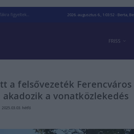
kra figyeltek...
2026. augusztus 6., 1:03:53
- Berta, B
FRISS
t a felsővezeték Ferencváros
, akadozik a vonatközlekedés
|
2025.03.03. hétfő