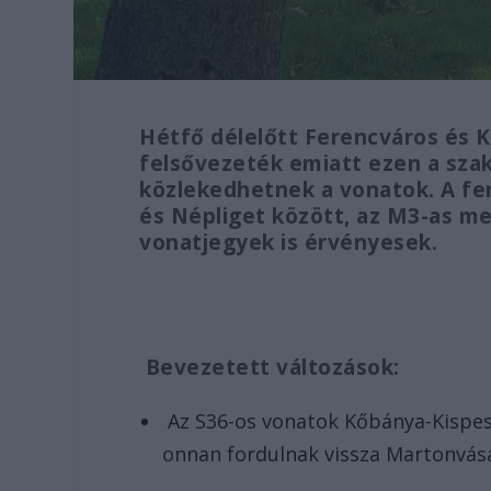
Hétfő délelőtt Ferencváros és 
felsővezeték emiatt ezen a sza
közlekedhetnek a vonatok. A fe
és Népliget között, az M3-as me
vonatjegyek is érvényesek.
Bevezetett változások:
Az S36-os vonatok Kőbánya-Kispest
onnan fordulnak vissza Martonvásá