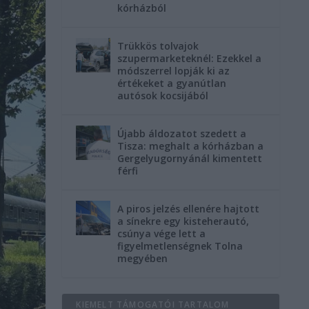
kórházból
Trükkös tolvajok
szupermarketeknél: Ezekkel a
módszerrel lopják ki az
értékeket a gyanútlan
autósok kocsijából
Újabb áldozatot szedett a
Tisza: meghalt a kórházban a
Gergelyugornyánál kimentett
férfi
A piros jelzés ellenére hajtott
a sínekre egy kisteherautó,
csúnya vége lett a
figyelmetlenségnek Tolna
megyében
KIEMELT TÁMOGATÓI TARTALOM