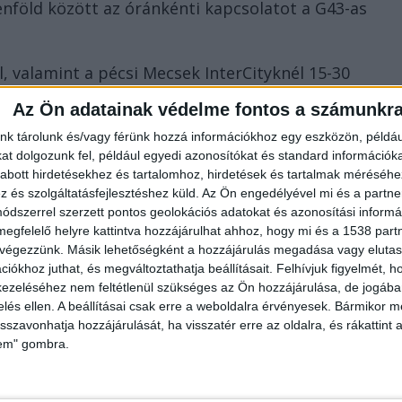
föld között az óránkénti kapcsolatot a G43-as
l, valamint a pécsi Mecsek InterCityknél 15-30
t számítani.
Az Ön adatainak védelme fontos a számunkr
csen át Münchenbe induló railjet xpress (rjx 62)
nk tárolunk és/vagy férünk hozzá információkhoz egy eszközön, példáu
t dolgozunk fel, például egyedi azonosítókat és standard információk
edik Kelenföldtől.
abott hirdetésekhez és tartalomhoz, hirdetések és tartalmak méréséhe
és szolgáltatásfejlesztéshez küld.
Az Ön engedélyével mi és a partne
dszerrel szerzett pontos geolokációs adatokat és azonosítási informác
sőbbi Savaria InterCityvel (IC 924) Bécs felé tartó
megfelelő helyre kattintva hozzájárulhat ahhoz, hogy mi és a 1538 partne
 Ferenc EuroCityvel (EC 142) utazhatnak, melyen a
 végezzünk. Másik lehetőségként a hozzájárulás megadása vagy elutasí
iókhoz juthat, és megváltoztathatja beállításait.
Felhívjuk figyelmét, 
lhatják el.
ezeléséhez nem feltétlenül szükséges az Ön hozzájárulása, de jogában 
zelés ellen. A beállításai csak erre a weboldalra érvényesek. Bármikor m
isszavonhatja hozzájárulását, ha visszatér erre az oldalra, és rákattint a
lem" gombra.
mat vonalon közlekedő S780-as vonatoknál az alább
 miatt. Az érintett vonalon jelentős forgalmi
 legfrissebb híreit ide kattintva éred el! A