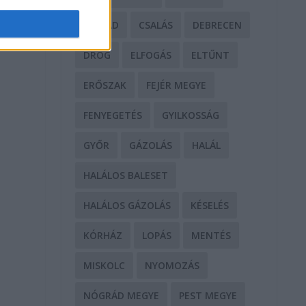
CSALÁD
CSALÁS
DEBRECEN
DROG
ELFOGÁS
ELTŰNT
ERŐSZAK
FEJÉR MEGYE
FENYEGETÉS
GYILKOSSÁG
GYŐR
GÁZOLÁS
HALÁL
HALÁLOS BALESET
HALÁLOS GÁZOLÁS
KÉSELÉS
KÓRHÁZ
LOPÁS
MENTÉS
MISKOLC
NYOMOZÁS
NÓGRÁD MEGYE
PEST MEGYE