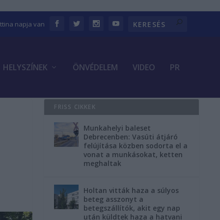
ettina napja van
HELYSZÍNEK
ÖNVÉDELEM
VIDEO
PR
FRISS CIKKEK
Munkahelyi baleset
Debrecenben: Vasúti átjáró
felújítása közben sodorta el a
vonat a munkásokat, ketten
meghaltak
Holtan vitták haza a súlyos
beteg asszonyt a
betegszállítók, akit egy nap
után küldtek haza a hatvani