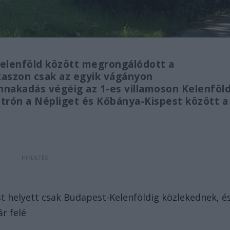
Kelenföld között megrongálódott a
kaszon csak az egyik vágányon
nnakadás végéig az 1-es villamoson Kelenföl
trón a Népliget és Kőbánya-Kispest között a
 helyett csak Budapest-Kelenföldig közlekednek, é
r felé