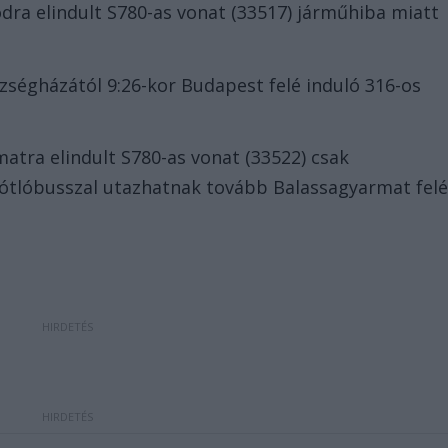
dra elindult S780-as vonat (33517) járműhiba miatt
ségházától 9:26-kor Budapest felé induló 316-os
atra elindult S780-as vonat (33522) csak
ótlóbusszal utazhatnak tovább Balassagyarmat felé