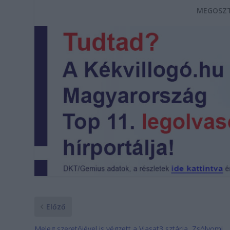
MEGOSZT
Előző
Meleg szeretőjével is végzett a Viasat3 sztárja, Zsólyomi