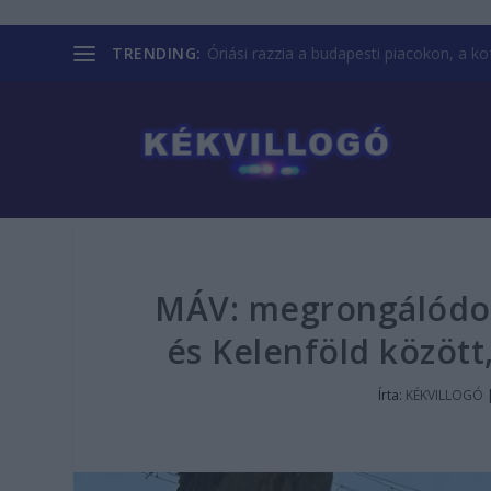
TRENDING:
Óriási razzia a budapesti piacokon, a kofá
MÁV: megrongálódot
és Kelenföld között
Írta:
KÉKVILLOGÓ