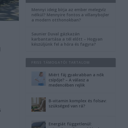
Mennyi ideig bírja az ember melegvíz
nélkül? Mennyire fontos a villanybojler
a modern otthonokban?
Saunier Duval gázkazán
karbantartása a tél előtt – Hogyan
készüljünk fel a hóra és fagyra?
d
FRISS TÁMOGATÓI TARTALOM
Miért fáj gyakrabban a nők
csípője? – A válasz a
medencében rejlik
B-vitamin komplex és folsav:
szükséged van rá?
s
Energiát függetlenül: