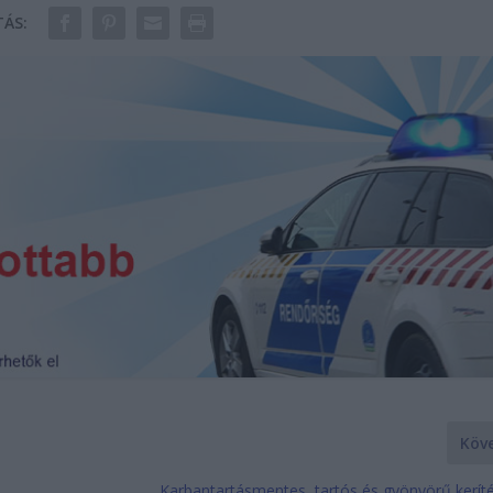
ÁS:
Köv
Karbantartásmentes, tartós és gyönyörű kerít