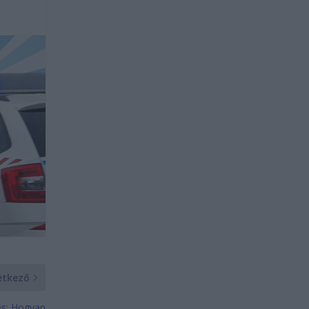
etkező
és: Hogyan