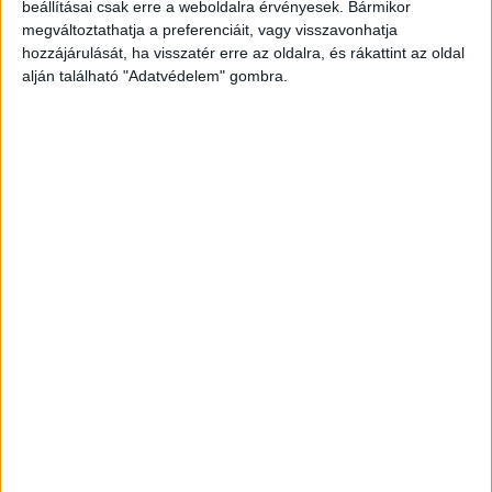
beállításai csak erre a weboldalra érvényesek. Bármikor
A Facebookon már 341 ezernél is többen
megváltoztathatja a preferenciáit, vagy visszavonhatja
hozzájárulását, ha visszatér erre az oldalra, és rákattint az oldal
követnek minket.
alján található "Adatvédelem" gombra.
Megindult a vonatforgalom