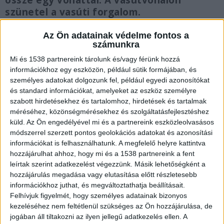
össze egy vonattal. A vasútvonalon
szünetel a vasúti forgalom.
Az Ön adatainak védelme fontos a
számunkra
Mi és 1538 partnereink tárolunk és/vagy férünk hozzá
Gázolt a vonat
információkhoz egy eszközön, például sütik formájában, és
személyes adatokat dolgozunk fel, például egyedi azonosítókat
A Vésztőről Békéscsabára tartó, Gyuláról 17
és standard információkat, amelyeket az eszköz személyre
órakor továbbinduló vonat (37623) elgázolt egy
szabott hirdetésekhez és tartalomhoz, hirdetések és tartalmak
méréséhez, közönségmérésekhez és szolgáltatásfejlesztéshez
embert Gyulán, a Henyei Miklós úti átjárónál. A
küld.
Az Ön engedélyével mi és a partnereink eszközleolvasásos
balesetkor a fénysorompó jól működött. A
módszerrel szerzett pontos geolokációs adatokat és azonosítási
információkat is felhasználhatunk. A megfelelő helyre kattintva
helyszínelés ideje alatt – várhatóan szerda estig –
hozzájárulhat ahhoz, hogy mi és a 1538 partnereink a fent
szünetel a forgalom Békéscsaba és Gyula között,
leírtak szerint adatkezelést végezzünk. Másik lehetőségként a
hozzájárulás megadása vagy elutasítása előtt részletesebb
emiatt pótlóbuszok szállítják az utasokat. 30-60
információkhoz juthat, és megváltoztathatja beállításait.
perccel hosszabb eljutási időre kell számítani a
Felhívjuk figyelmét, hogy személyes adatainak bizonyos
Békéscsaba-Kötegyán-Vésztő vonalon.
A
kezeléséhez nem feltétlenül szükséges az Ön hozzájárulása, de
jogában áll tiltakozni az ilyen jellegű adatkezelés ellen. A
Kékvillogó legfrissebb híreit ide kattintva éred el!