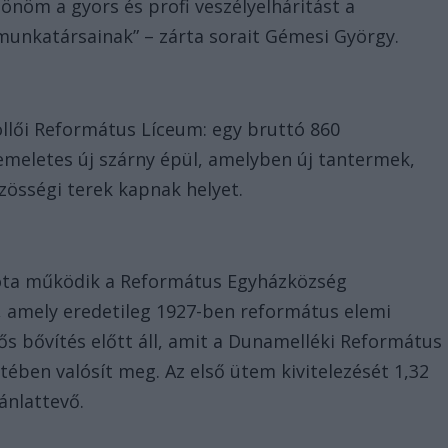
önöm a gyors és profi veszélyelháritást a
munkatársainak” – zárta sorait Gémesi György.
öllői Református Líceum: egy bruttó 860
emeletes új szárny épül, amelyben új tantermek,
össégi terek kapnak helyet.
óta működik a Református Egyházközség
 amely eredetileg 1927-ben református elemi
ős bővítés előtt áll, amit a Dunamelléki Református
ében valósít meg. Az első ütem kivitelezését 1,32
jánlattevő.