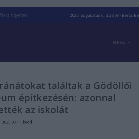
kra figyeltek...
2026. augusztus 6., 3:28:04
- Berta, B
FRISS
ránátokat találtak a Gödöllői
eum építkezésén: azonnal
ették az iskolát
|
2025.03.11. kedd