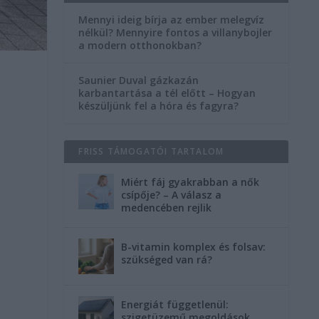
Mennyi ideig bírja az ember melegvíz
nélkül? Mennyire fontos a villanybojler
a modern otthonokban?
Saunier Duval gázkazán
karbantartása a tél előtt – Hogyan
készüljünk fel a hóra és fagyra?
l
FRISS TÁMOGATÓI TARTALOM
Miért fáj gyakrabban a nők
csípője? – A válasz a
medencében rejlik
B-vitamin komplex és folsav:
szükséged van rá?
Energiát függetlenül:
szigetüzemű megoldások