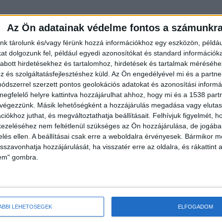
Az Ön adatainak védelme fontos a számunkr
nk tárolunk és/vagy férünk hozzá információkhoz egy eszközön, példáu
t dolgozunk fel, például egyedi azonosítókat és standard információk
abott hirdetésekhez és tartalomhoz, hirdetések és tartalmak méréséhe
és szolgáltatásfejlesztéshez küld.
Az Ön engedélyével mi és a partne
dszerrel szerzett pontos geolokációs adatokat és azonosítási informác
érkeztek a helyszínre. 20 kilogramm, géppuskába
megfelelő helyre kattintva hozzájárulhat ahhoz, hogy mi és a 1538 partne
áltak. A talált harci eszközöket felszedték, elvitték.
 végezzünk. Másik lehetőségként a hozzájárulás megadása vagy elutasí
munkatársainak.
iókhoz juthat, és megváltoztathatja beállításait.
Felhívjuk figyelmét, 
ezeléséhez nem feltétlenül szükséges az Ön hozzájárulása, de jogában 
zelés ellen. A beállításai csak erre a weboldalra érvényesek. Bármikor m
isszavonhatja hozzájárulását, ha visszatér erre az oldalra, és rákattint a
lem" gombra.
ÁBBI LEHETŐSÉGEK
ELFOGADOM