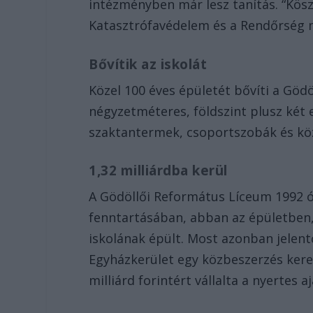
intézményben már lesz tanítás. “Kösz
Katasztrófavédelem és a Rendőrség 
Bővítik az iskolát
Közel 100 éves épületét bővíti a Göd
négyzetméteres, földszint plusz két 
szaktantermek, csoportszobák és köz
1,32 milliárdba kerül
A Gödöllői Református Líceum 1992 
fenntartásában, abban az épületben,
iskolának épült. Most azonban jelent
Egyházkerület egy közbeszerzés keret
milliárd forintért vállalta a nyertes a