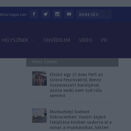
ettina napja van
HELYSZÍNEK
ÖNVÉDELEM
VIDEO
PR
FRISS CIKKEK
Eltűnt egy 21 éves férfi az
Ozora Fesztiválról, Bence
összeveszett barátjával,
azóta senki nem tud róla
semmit
Munkahelyi baleset
Debrecenben: Vasúti átjáró
felújítása közben sodorta el a
vonat a munkásokat, ketten