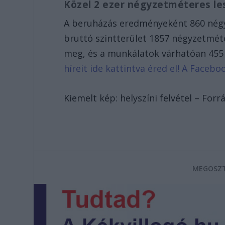
Közel 2 ezer négyzetméteres les
A beruházás eredményeként 860 négyz
bruttó szintterület 1857 négyzetmét
meg, és a munkálatok várhatóan 455
híreit ide kattintva éred el! A Face
Kiemelt kép: helyszíni felvétel – Fo
MEGOSZT