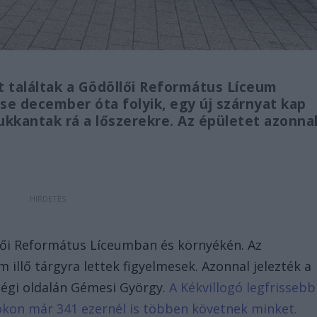
ot találtak a Gödöllői Református Líceum
e december óta folyik, egy új szárnyat kap
ukkantak rá a lőszerekre. Az épületet azonna
lői Református Líceumban és környékén. Az
illő tárgyra lettek figyelmesek. Azonnal jelezték a
ségi oldalán Gémesi György.
A Kékvillogó legfrissebb
bookon már 341 ezernél is többen követnek minket.