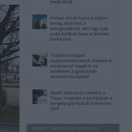
meghaltak
Holtan vitták haza a súlyos
beteg asszonyt a
betegszállítók, akit egy nap
után küldtek haza a hatvani
kórházból
Trükkös tolvajok
szupermarketeknél: Ezekkel a
módszerrel lopják ki az
értékeket a gyanútlan
autósok kocsijából
Újabb áldozatot szedett a
Tisza: meghalt a kórházban a
Gergelyugornyánál kimentett
férfi
KIEMELT TÁMOGATÓI TARTALOM