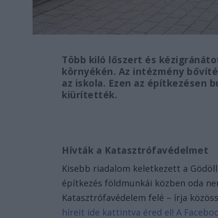
Több kiló lőszert és kézigránát
környékén. Az intézmény bővítés
az iskola. Ezen az építkezésen b
kiürítették.
Hívták a Katasztrófavédelmet
Kisebb riadalom keletkezett a Gödöl
építkezés földmunkái közben oda nem 
Katasztrófavédelem felé – írja közös
híreit ide kattintva éred el! A Face