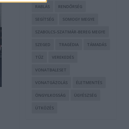
RABLÁS
RENDŐRSÉG
SEGÍTSÉG
SOMOGY MEGYE
SZABOLCS-SZATMÁR-BEREG MEGYE
SZEGED
TRAGÉDIA
TÁMADÁS
TŰZ
VEREKEDÉS
VONATBALESET
VONATGÁZOLÁS
ÉLETMENTÉS
ÖNGYILKOSSÁG
ÜGYÉSZSÉG
ÜTKÖZÉS