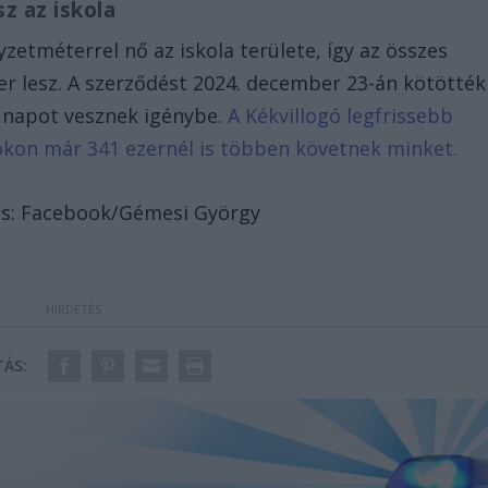
z az iskola
etméterrel nő az iskola területe, így az összes
er lesz. A szerződést 2024. december 23-án kötötték
 napot vesznek igénybe.
A Kékvillogó legfrissebb
bookon már 341 ezernél is többen követnek minket.
rrás: Facebook/Gémesi György
ÁS: