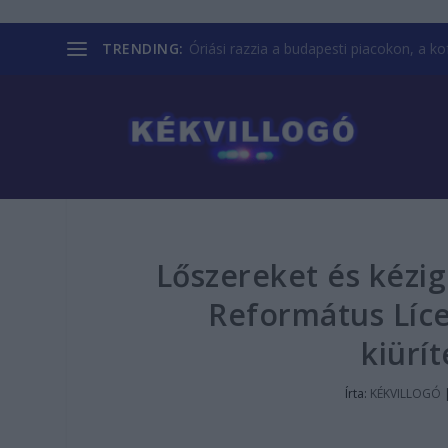
TRENDING:
Óriási razzia a budapesti piacokon, a kofá
Lőszereket és kézig
Református Líc
kiürít
Írta:
KÉKVILLOGÓ