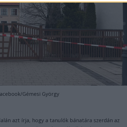
 Facebook/Gémesi György
lán azt írja, hogy a tanulók bánatára szerdán az