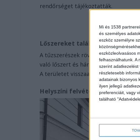
rendőrséget tájékoztatták.
Mi és 1538 partnerei
és személyes adatoka
eszköz személyre sz
Lőszereket találtak
közönségmérésekhez 
eszközleolvasásos mó
A tűzszerészek rövid időn belül meg
felhasználhatunk. A 
való lőszert és három kézigránátot tal
szerint adatkezelést
A területet visszaadták a kivitelező 
részletesebb informác
adatainak bizonyos k
ilyen jellegű adatke
Helyszíni felvétel
preferenciáit, vagy v
található "Adatvéde
TOV