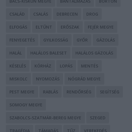
BÁCS-KISKUN MEGYE
BÁNTALMAZÁS
BÖRTÖN
CSALÁD
CSALÁS
DEBRECEN
DROG
ELFOGÁS
ELTŰNT
ERŐSZAK
FEJÉR MEGYE
FENYEGETÉS
GYILKOSSÁG
GYŐR
GÁZOLÁS
HALÁL
HALÁLOS BALESET
HALÁLOS GÁZOLÁS
KÉSELÉS
KÓRHÁZ
LOPÁS
MENTÉS
MISKOLC
NYOMOZÁS
NÓGRÁD MEGYE
PEST MEGYE
RABLÁS
RENDŐRSÉG
SEGÍTSÉG
SOMOGY MEGYE
SZABOLCS-SZATMÁR-BEREG MEGYE
SZEGED
TRAGÉDIA
TÁMADÁS
TŰZ
VEREKEDÉS