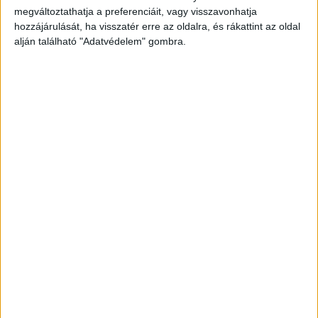
pr vezetője.
A Kékvillogó legfrissebb híreit ide
megváltoztathatja a preferenciáit, vagy visszavonhatja
kattintva éred el! A Facebookon már 341 ezernél
hozzájárulását, ha visszatér erre az oldalra, és rákattint az oldal
alján található "Adatvédelem" gombra.
is többen követnek minket.