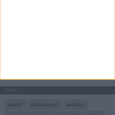
Energiát függetlenül: szigetüzemű megoldások
A csőbúvár szivattyúk: mit kell tudni róluk?
Mit tudnak a keleti e-bike-ok?
HIRDETÉS
CÍMKÉK
BALESET
BORSOD MEGYE
BUDAPEST