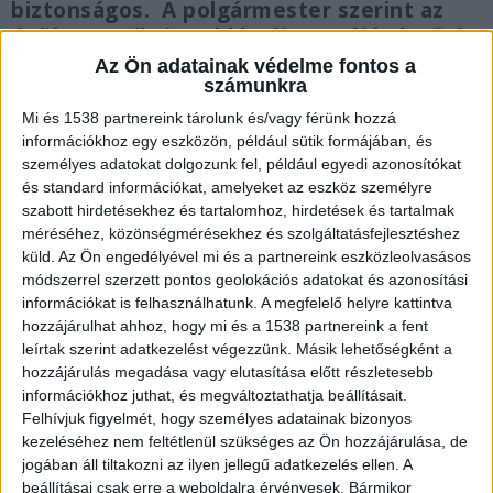
biztonságos. A polgármester szerint az
épület statikai problémái nem új keletűek.
Az Ön adatainak védelme fontos a
számunkra
Mi és 1538 partnereink tárolunk és/vagy férünk hozzá
információkhoz egy eszközön, például sütik formájában, és
Kiürítették az épületet
személyes adatokat dolgozunk fel, például egyedi azonosítókat
és standard információkat, amelyeket az eszköz személyre
A mentőautókat ki kellett vonni az épületből, a
szabott hirdetésekhez és tartalomhoz, hirdetések és tartalmak
járműveket átmenetileg Fonyódra helyezték
méréséhez, közönségmérésekhez és szolgáltatásfejlesztéshez
küld.
Az Ön engedélyével mi és a partnereink eszközleolvasásos
át. “A kirívóan rossz állapotú Balatonlellei
módszerrel szerzett pontos geolokációs adatokat és azonosítási
Mentőállomás épületében az esti órákban
információkat is felhasználhatunk. A megfelelő helyre kattintva
hozzájárulhat ahhoz, hogy mi és a 1538 partnereink a fent
falomlás történt. A mentőegységek
leírtak szerint adatkezelést végezzünk. Másik lehetőségként a
áthelyezéséről Fonyódra azonnal intézkedtünk, a
hozzájárulás megadása vagy elutasítása előtt részletesebb
információkhoz juthat, és megváltoztathatja beállításait.
kár és a szükséges intézkedések meghatározása
Felhívjuk figyelmét, hogy személyes adatainak bizonyos
folyik” – tájékoztatott a történtekről Győrfi Pál,
kezeléséhez nem feltétlenül szükséges az Ön hozzájárulása, de
az Országos Mentőszolgálat kommunikációs és
jogában áll tiltakozni az ilyen jellegű adatkezelés ellen. A
beállításai csak erre a weboldalra érvényesek. Bármikor