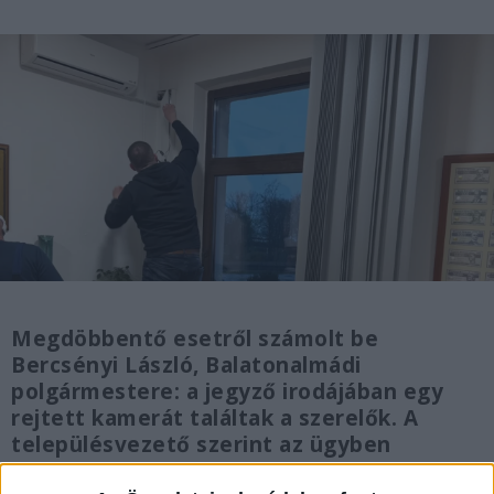
Megdöbbentő esetről számolt be
Bercsényi László, Balatonalmádi
polgármestere: a jegyző irodájában egy
rejtett kamerát találtak a szerelők. A
településvezető szerint az ügyben
feljelentést tesznek. Az önkormányzati