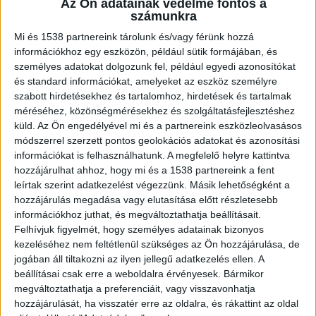
választásokon Bercsényi László legyőzte a
Az Ön adatainak védelme fontos a
számunkra
Fidesz jelöltjét. A polgármester egy
videóban mesélte el a részleteket. A
Mi és 1538 partnereink tárolunk és/vagy férünk hozzá
felvételt cikkünk végén tudod megnézni.
információkhoz egy eszközön, például sütik formájában, és
személyes adatokat dolgozunk fel, például egyedi azonosítókat
és standard információkat, amelyeket az eszköz személyre
szabott hirdetésekhez és tartalomhoz, hirdetések és tartalmak
méréséhez, közönségmérésekhez és szolgáltatásfejlesztéshez
küld.
Az Ön engedélyével mi és a partnereink eszközleolvasásos
Kamerát találtak
módszerrel szerzett pontos geolokációs adatokat és azonosítási
információkat is felhasználhatunk. A megfelelő helyre kattintva
Balatonalmádi polgármestere szerint a kamerára
hozzájárulhat ahhoz, hogy mi és a 1538 partnereink a fent
egy felújítás során bukkantak rá. „Egészen
leírtak szerint adatkezelést végezzünk. Másik lehetőségként a
megdöbbentő dolog történt ma a polgármesteri
hozzájárulás megadása vagy elutasítása előtt részletesebb
információkhoz juthat, és megváltoztathatja beállításait.
hivatalban. Riasztórendszert szeretnénk
Felhívjuk figyelmét, hogy személyes adatainak bizonyos
kiépíteni a vezetői szintre, és közben találtunk
kezeléséhez nem feltétlenül szükséges az Ön hozzájárulása, de
jogában áll tiltakozni az ilyen jellegű adatkezelés ellen. A
egy lehallgatókészüléket kamerával” – jelentette
beállításai csak erre a weboldalra érvényesek. Bármikor
ki egy videóban, amely a település Facebook-
megváltoztathatja a preferenciáit, vagy visszavonhatja
hozzájárulását, ha visszatér erre az oldalra, és rákattint az oldal
oldalán jelent meg.
A Kékvillogó legfrissebb híreit