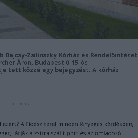
i Bajcsy-Zsilinszky Kórház és Rendelőintézet
rcher Áron, Budapest ú 15-ös
tje tett közzé egy bejegyzést. A kórház
el ezért? A Fidesz terel minden lényeges kérdésben,
et, látják a zsírra szállt port és az omladozó