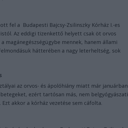
tt fel a Budapesti Bajcsy-Zsilinszky Kórház I.-es
stól. Az eddigi tizenkettő helyett csak öt orvos
m a magánegészségügybe mennek, hanem állami
Felmondásuk hátterében a nagy leterheltség, sok
ás
ztályai az orvos- és ápolóhiány miatt már januárban
a betegeket, ezért tartósan más, nem belgyógyászat
. Ezt akkor a kórház vezetése sem cáfolta.