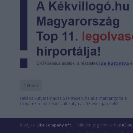
Előző
Haláos kutyatámadás Szentesen: halálra marcangolta a
tűzijáték miatt felbőszült kutya az 53 éves járókelőt
Kiadja a
| Minden jog fenntartva!
Like Company Kft.
KÉKV