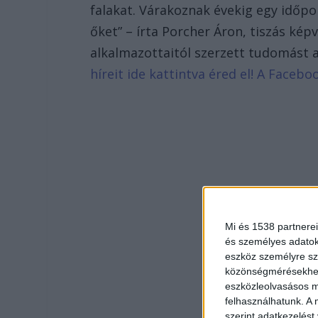
falakat. Várakoznak évekig egy időpo
őket” – írta Porcher Áron, tiszás képv
alkalmazottaitól szerzett tudomást 
híreit ide kattintva éred el! A Face
Mi és 1538 partnerei
és személyes adatoka
eszköz személyre sz
közönségmérésekhez 
eszközleolvasásos mó
felhasználhatunk. A 
szerint adatkezelést