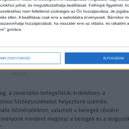
iókhoz juthat, és megváltoztathatja beállításait.
Felhívjuk figyelmét, 
ezeléséhez nem feltétlenül szükséges az Ön hozzájárulása, de jogában 
zelés ellen. A beállításai csak erre a weboldalra érvényesek. Bármikor m
 hőszivattyú miatt átmeneti fűtési probléma
isszavonhatja hozzájárulását, ha visszatér erre az oldalra, és rákattint a
letét érinti. A hiba elhárítása azonnal
lem" gombra.
g is azon dolgoznak, hogy a fűtési rendszer minél
– írta a
24.hu
megkeresésére az intézmény.
ÁBBI LEHETŐSÉGEK
ELFOGADOM
sáig, a zavartalan betegellátás érdekében, a
tromos fűtőkészülékeket helyeztünk üzembe,
mális hőmérsékletet, valamint a betegek részére
tézményünk mindent megtesz a betegek és a dolgozó
”.