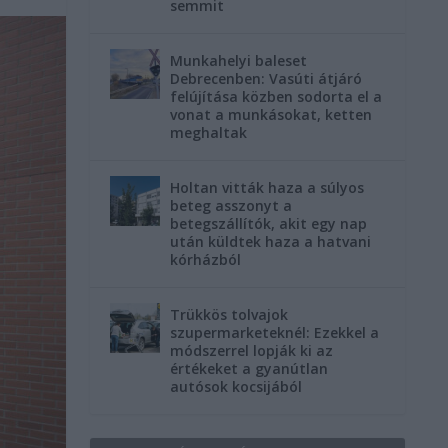
semmit
Munkahelyi baleset
Debrecenben: Vasúti átjáró
felújítása közben sodorta el a
vonat a munkásokat, ketten
meghaltak
Holtan vitták haza a súlyos
beteg asszonyt a
betegszállítók, akit egy nap
után küldtek haza a hatvani
kórházból
Trükkös tolvajok
szupermarketeknél: Ezekkel a
módszerrel lopják ki az
értékeket a gyanútlan
autósok kocsijából