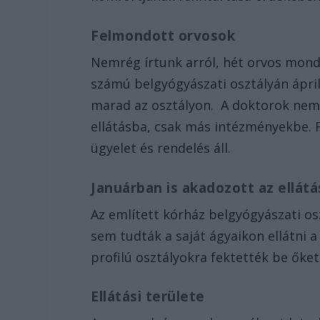
Felmondott orvosok
Nemrég írtunk arról, hét orvos mondo
számú belgyógyászati osztályán áprili
marad az osztályon. A doktorok ne
ellátásba, csak más intézményekbe. 
ügyelet és rendelés áll.
Januárban is akadozott az ellát
Az említett kórház belgyógyászati os
sem tudták a saját ágyaikon ellátni 
profilú osztályokra fektették be őket
Ellátási területe