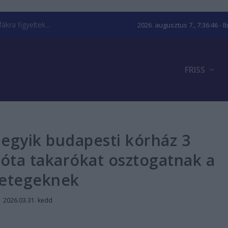
kra figyeltek...
2026. augusztus 7., 7:36:47
- I
FRISS
z egyik budapesti kórház 3
óta takarókat osztogatnak a
etegeknek
|
2026.03.31. kedd