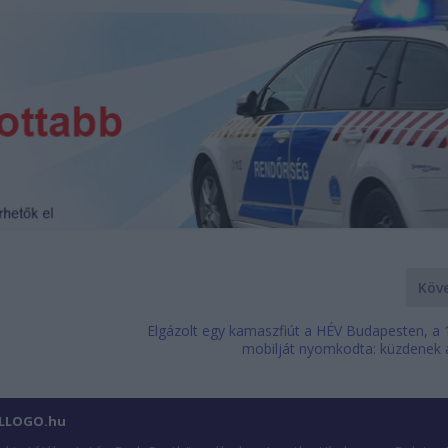
Köv
Elgázolt egy kamaszfiút a HÉV Budapesten, a 1
mobilját nyomkodta: küzdenek a
ILLOGO.hu