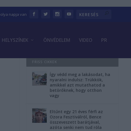
bolya napja van
HELYSZÍNEK
ÖNVÉDELEM
VIDEO
PR
FRISS CIKKEK
Így védd meg a lakásodat, ha
nyaralni indulsz: Trükkök,
amikkel azt mutathatod a
betörőknek, hogy otthon
vagy
Eltűnt egy 21 éves férfi az
Ozora Fesztiválról, Bence
összeveszett barátjával,
azóta senki nem tud róla