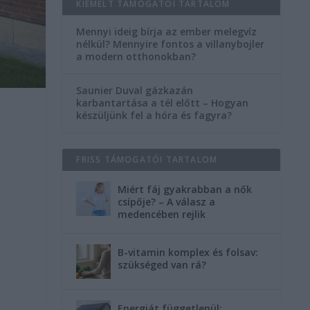
KIEMELT TÁMOGATÓI TARTALOM
Mennyi ideig bírja az ember melegvíz
nélkül? Mennyire fontos a villanybojler
a modern otthonokban?
Saunier Duval gázkazán
karbantartása a tél előtt – Hogyan
készüljünk fel a hóra és fagyra?
FRISS TÁMOGATÓI TARTALOM
Miért fáj gyakrabban a nők
csípője? – A válasz a
medencében rejlik
B-vitamin komplex és folsav:
szükséged van rá?
Energiát függetlenül: