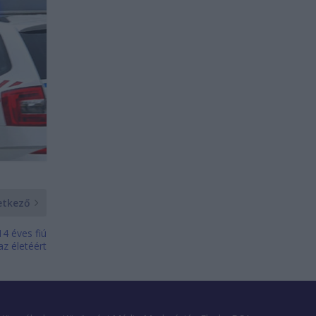
etkező
4 éves fiú
z életéért