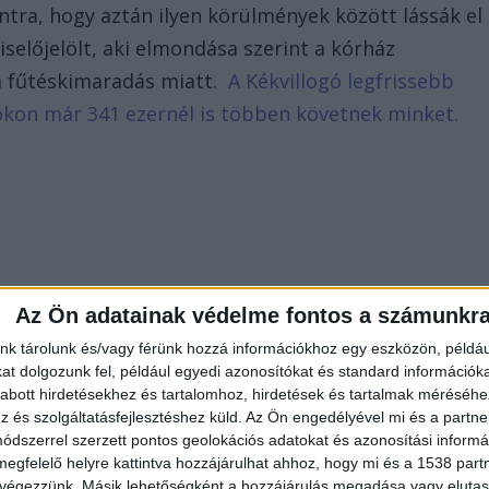
ntra, hogy aztán ilyen körülmények között lássák el
iselőjelölt, aki elmondása szerint a kórház
a fűtéskimaradás miatt.
A Kékvillogó legfrissebb
bookon már 341 ezernél is többen követnek minket.
Az Ön adatainak védelme fontos a számunkr
nk tárolunk és/vagy férünk hozzá információkhoz egy eszközön, példáu
t dolgozunk fel, például egyedi azonosítókat és standard információk
abott hirdetésekhez és tartalomhoz, hirdetések és tartalmak méréséhe
és szolgáltatásfejlesztéshez küld.
Az Ön engedélyével mi és a partne
dszerrel szerzett pontos geolokációs adatokat és azonosítási informác
megfelelő helyre kattintva hozzájárulhat ahhoz, hogy mi és a 1538 partne
 végezzünk. Másik lehetőségként a hozzájárulás megadása vagy elutasí