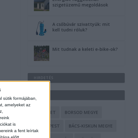
szigetüzemű megoldások
A csőbúvár szivattyúk: mit
kell tudni róluk?
Mit tudnak a keleti e-bike-ok?
HIRDETÉS
a
CÍMKÉK
l sütik formájában,
at, amelyeket az
z,
BALESET
BORSOD MEGYE
reink
iókat is
BUDAPEST
BÁCS-KISKUN MEGYE
reink a fent leírtak
tása előtt