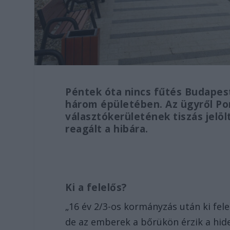
Péntek óta nincs fűtés Budapest
három épületében. Az ügyről Po
választókerületének tiszás jelöl
reagált a hibára.
Ki a felelős?
„16 év 2/3-os kormányzás után ki fel
de az emberek a bőrükön érzik a hideg