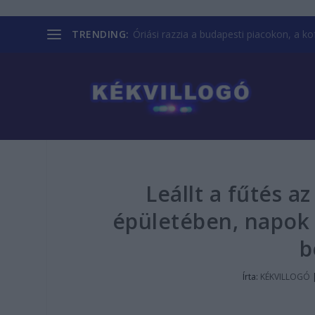
TRENDING:
Óriási razzia a budapesti piacokon, a kofá
Leállt a fűtés a
épületében, napok 
b
Írta:
KÉKVILLOGÓ