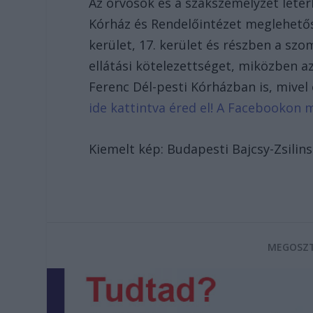
Az orvosok és a szakszemélyzet leter
Kórház és Rendelőintézet meglehetősen
kerület, 17. kerület és részben a szo
ellátási kötelezettséget, miközben a
Ferenc Dél-pesti Kórházban is, mivel 
ide kattintva éred el! A Facebookon 
Kiemelt kép: Budapesti Bajcsy-Zsilin
MEGOSZT