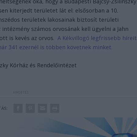
heltségének oka, hogy a Budapesti Bajcsy-Zsilinszky
 kiterjedt területet lát el: elsősorban a 10.
mszédos területek lakosainak biztosít területi
z intézmény számos orvosának kell ügyelni a Jahn
ott is kevés az orvos.
A Kékvillogó legfrissebb híreit
már 341 ezernél is többen követnek minket.
szky Kórház és Rendelőintézet
ÁS: