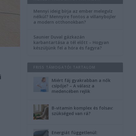
Mennyi ideig bírja az ember melegvíz
nélkül? Mennyire fontos a villanybojler
a modern otthonokban?
Saunier Duval gázkazán
karbantartása a tél előtt – Hogyan
készüljünk fel a hóra és fagyra?
FRISS TÁMOGATÓI TARTALOM
i
Miért fáj gyakrabban a nők
csípője? – A válasz a
medencében rejlik
B-vitamin komplex és folsav:
szükséged van rá?
Energiát függetlenül: