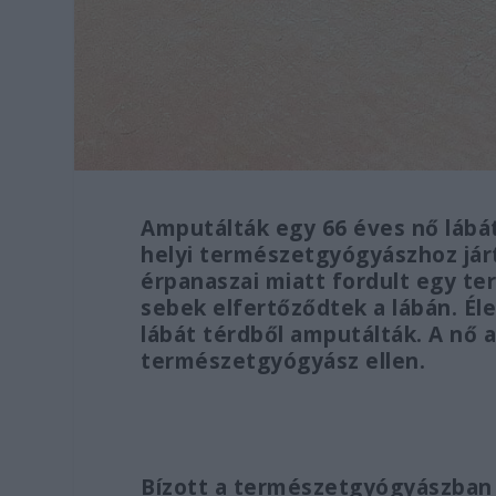
Amputálták egy 66 éves nő lábá
helyi természetgyógyászhoz járt,
érpanaszai miatt fordult egy t
sebek elfertőződtek a lábán. Éle
lábát térdből amputálták. A nő a
természetgyógyász ellen.
Bízott a természetgyógyászban