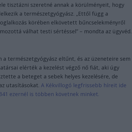
le tisztázni szeretné annak a körülményeit, hogy
elkezik a természetgyógyász. „Ettől függ a
 Foglalkozás körében elkövetett bűncselekményről
lmozottá válhat testi sértéssel” – mondta az ügyvéd.
n a természetgyógyász eltűnt, és az üzeneteire sem
társai elérték a kezelést végző nő fiát, aki úgy
eztette a beteget a sebek helyes kezelésére, de
az utasításokat.
A Kékvillogó legfrissebb híreit ide
341 ezernél is többen követnek minket.