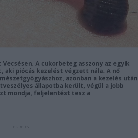
t Vecsésen. A cukorbeteg asszony az egyik
 aki piócás kezelést végzett nála. A nő
ermészetgyógyászhoz, azonban a kezelés után
tveszélyes állapotba került, végül a jobb
zt mondja, feljelentést tesz a