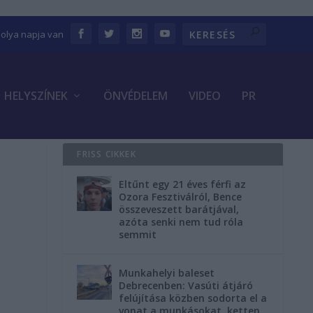
bolya napja van
HELYSZÍNEK
ÖNVÉDELEM
VIDEO
PR
FRISS CIKKEK
Eltűnt egy 21 éves férfi az
Ozora Fesztiválról, Bence
összeveszett barátjával,
azóta senki nem tud róla
semmit
Munkahelyi baleset
Debrecenben: Vasúti átjáró
felújítása közben sodorta el a
vonat a munkásokat, ketten