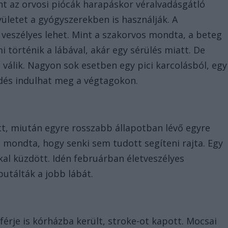
nt az orvosi piócák harapáskor véralvadásgátló
yületet a gyógyszerekben is használják. A
eszélyes lehet. Mint a szakorvos mondta, a beteg
i történik a lábával, akár egy sérülés miatt. De
z válik. Nagyon sok esetben egy pici karcolásból, egy
dés indulhat meg a végtagokon.
ett, miután egyre rosszabb állapotban lévő egyre
t mondta, hogy senki sem tudott segíteni rajta. Egy
al küzdött. Idén februárban életveszélyes
putálták a jobb lábát.
 férje is kórházba került, stroke-ot kapott. Mocsai