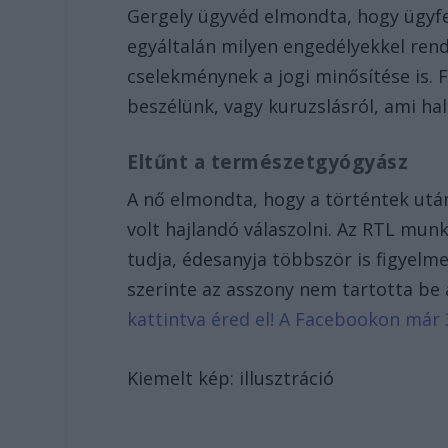
Gergely ügyvéd elmondta, hogy ügyfe
egyáltalán milyen engedélyekkel rend
cselekménynek a jogi minősítése is.
beszélünk, vagy kuruzslásról, ami ha
Eltűnt a természetgyógyász
A nő elmondta, hogy a történtek utá
volt hajlandó válaszolni. Az RTL munka
tudja, édesanyja többször is figyelm
szerinte az asszony nem tartotta be 
kattintva éred el! A Facebookon már 
Kiemelt kép: illusztráció