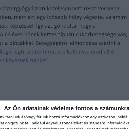
mészetgyógyászati kezelésen vett részt Vecsésen.
sben, mert azt egy idősebb hölgy végezte, valamint
ti képzéssel. Így azt gondolta, hogy a
 A 66 éves nőnek kettes típusú cukorbetegsége van,
ést a piócákkal. Betegségéről elmondása szerint a
llogó legfrissebb híreit ide kattintva éred el! A
en követnek minket.
Az Ön adatainak védelme fontos a számunkr
nk tárolunk és/vagy férünk hozzá információkhoz egy eszközön, példáu
t dolgozunk fel, például egyedi azonosítókat és standard információk
abott hirdetésekhez és tartalomhoz, hirdetések és tartalmak méréséhe