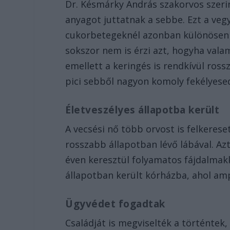
Dr. Késmárky András szakorvos szeri
anyagot juttatnak a sebbe. Ezt a veg
cukorbetegeknél azonban különösen v
sokszor nem is érzi azt, hogyha valam
emellett a keringés is rendkívül ross
pici sebből nagyon komoly fekélyese
Életveszélyes állapotba került
A vecsési nő több orvost is felkeres
rosszabb állapotban lévő lábával. Az
éven keresztül folyamatos fájdalmakk
állapotban került kórházba, ahol am
Ügyvédet fogadtak
Családját is megviselték a történtek,