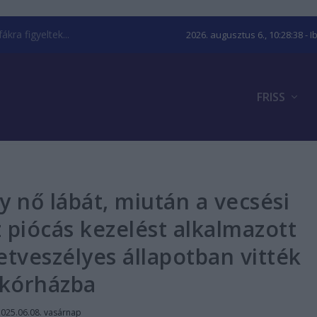
kra figyeltek...
2026. augusztus 6., 10:28:39
- I
FRISS
gy nő lábát, miután a vecsési
piócás kezelést alkalmazott
letveszélyes állapotban vitték
kórházba
2025.06.08. vasárnap