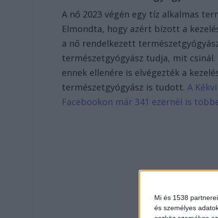
A nő 2023 végén egy tíz alkalmas ter
Elmondta, hogy azért bízott a kezelé
a nő rendelkezett természetgyógyásza
természetgyógyász tudja, mit csinál.
ennek ellenére is elvégezték a kezel
természetgyógyász is tudott.
A Kékvi
Facebookon már 341 ezernél is több
Mi és 1538 partnerei
és személyes adatoka
eszköz személyre sz