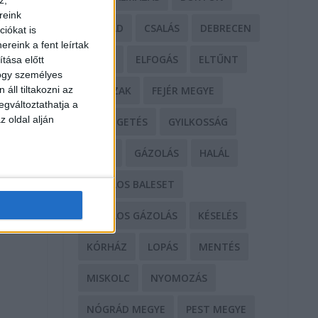
reink
CSALÁD
CSALÁS
DEBRECEN
iókat is
reink a fent leírtak
DROG
ELFOGÁS
ELTŰNT
tása előtt
hogy személyes
áll tiltakozni az
ERŐSZAK
FEJÉR MEGYE
egváltoztathatja a
z oldal alján
FENYEGETÉS
GYILKOSSÁG
GYŐR
GÁZOLÁS
HALÁL
HALÁLOS BALESET
HALÁLOS GÁZOLÁS
KÉSELÉS
KÓRHÁZ
LOPÁS
MENTÉS
MISKOLC
NYOMOZÁS
NÓGRÁD MEGYE
PEST MEGYE