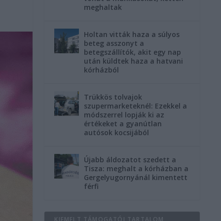
meghaltak
Holtan vitták haza a súlyos
beteg asszonyt a
betegszállítók, akit egy nap
után küldtek haza a hatvani
kórházból
Trükkös tolvajok
szupermarketeknél: Ezekkel a
módszerrel lopják ki az
értékeket a gyanútlan
autósok kocsijából
Újabb áldozatot szedett a
Tisza: meghalt a kórházban a
Gergelyugornyánál kimentett
férfi
KIEMELT TÁMOGATÓI TARTALOM