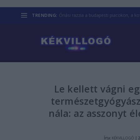
TRENDING:
Óriási razzia a budapesti piacokon, a kofá
Le kellett vágni e
természetgyógyász 
nála: az asszonyt é
Írta:
KÉKVILLOGÓ
|