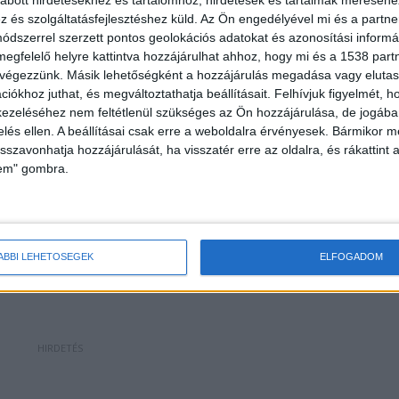
és szolgáltatásfejlesztéshez küld.
Az Ön engedélyével mi és a partne
dszerrel szerzett pontos geolokációs adatokat és azonosítási informác
megfelelő helyre kattintva hozzájárulhat ahhoz, hogy mi és a 1538 partne
 végezzünk. Másik lehetőségként a hozzájárulás megadása vagy elutasí
iókhoz juthat, és megváltoztathatja beállításait.
Felhívjuk figyelmét, 
ezeléséhez nem feltétlenül szükséges az Ön hozzájárulása, de jogában 
ezelést
zelés ellen. A beállításai csak erre a weboldalra érvényesek. Bármikor m
isszavonhatja hozzájárulását, ha visszatér erre az oldalra, és rákattint a
nekem azt, hogy »te figyelj ide, neked el kell
lem" gombra.
e azt, hogy cukorbetegnek nem lehet felrakni a
ti orvosomtól tudtam meg” – mondta a nő
zer forintot fizetett, az utolsó alkalom után egy
ÁBBI LEHETŐSÉGEK
ELFOGADOM
a sebek egyre nagyobbak lettek.