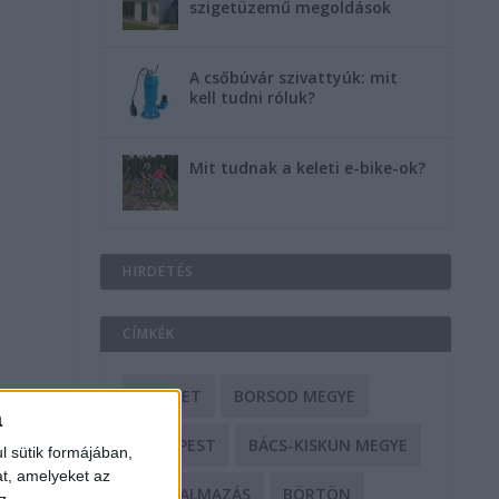
szigetüzemű megoldások
A csőbúvár szivattyúk: mit
kell tudni róluk?
Mit tudnak a keleti e-bike-ok?
HIRDETÉS
CÍMKÉK
BALESET
BORSOD MEGYE
a
BUDAPEST
BÁCS-KISKUN MEGYE
l sütik formájában,
at, amelyeket az
BÁNTALMAZÁS
BÖRTÖN
z,