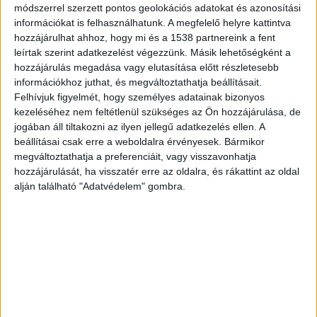
A boltból tartott hazafelé
módszerrel szerzett pontos geolokációs adatokat és azonosítási
információkat is felhasználhatunk. A megfelelő helyre kattintva
“Körülbelül hat éve el kellett hagynia az otthonát,
hozzájárulhat ahhoz, hogy mi és a 1538 partnereink a fent
de a hivatalos szervek nem tudták megoldani a
leírtak szerint adatkezelést végezzünk. Másik lehetőségként a
hozzájárulás megadása vagy elutasítása előtt részletesebb
lakhatását. Ekkor fogadtuk be magunkhoz, hogy
információkhoz juthat, és megváltoztathatja beállításait.
ne kerüljön egy fővárosi hajléktalanszállóra. A
Felhívjuk figyelmét, hogy személyes adatainak bizonyos
kezeléséhez nem feltétlenül szükséges az Ön hozzájárulása, de
gázolás előtt egy szigetszentmártoni boltból
jogában áll tiltakozni az ilyen jellegű adatkezelés ellen. A
tartott hazafele az esti órákban. Minket
beállításai csak erre a weboldalra érvényesek. Bármikor
értesítettek a rendőrök, én mentem ki. Képtelen
megváltoztathatja a preferenciáit, vagy visszavonhatja
hozzájárulását, ha visszatér erre az oldalra, és rákattint az oldal
voltam megnézni, így egy fénykép alapján
alján található "Adatvédelem" gombra.
azonosítottam. A rendőrök szerint szörnyethalt
szegény, a gázolója pedig alkoholt
fogyaszthatott” – mondta el a Blikknek a Jánost
befogadó Éva.
A Kékvillogó legfrissebb híreit ide
kattintva éred el! A Facebookon már 341 ezernél
is többen követnek minket.