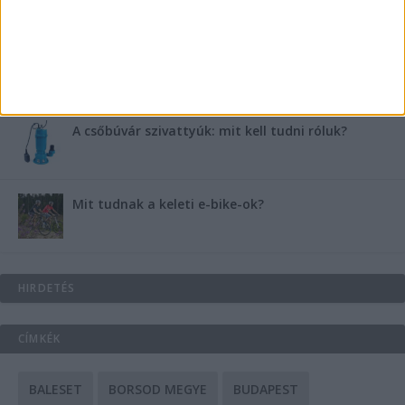
Energiát függetlenül: szigetüzemű megoldások
A csőbúvár szivattyúk: mit kell tudni róluk?
Mit tudnak a keleti e-bike-ok?
HIRDETÉS
CÍMKÉK
BALESET
BORSOD MEGYE
BUDAPEST