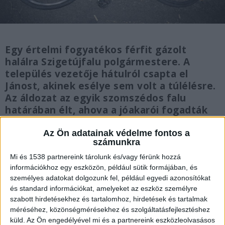
Egy értelmi fogyatékos férfit gázolt
halálra Szigetújfalu polgármestere. A
település vezetője hátulról csapta el
Jánost, akinek esélye sem volt a túlélésre.
Az áldozat az egyik szomszédos falu
határában élt, ahova a jóakarói fogadták
be annak idején. A baleset után pár
perccel a helyszínre érte egy ortopéd-
Az Ön adatainak védelme fontos a
számunkra
traumatológus, aki sokáig küzdött a férfi
életéért, de sem ő, sem a mentők nem
Mi és 1538 partnereink tárolunk és/vagy férünk hozzá
információkhoz egy eszközön, például sütik formájában, és
tudtak rajta segíteni.
személyes adatokat dolgozunk fel, például egyedi azonosítókat
és standard információkat, amelyeket az eszköz személyre
szabott hirdetésekhez és tartalomhoz, hirdetések és tartalmak
méréséhez, közönségmérésekhez és szolgáltatásfejlesztéshez
küld.
Az Ön engedélyével mi és a partnereink eszközleolvasásos