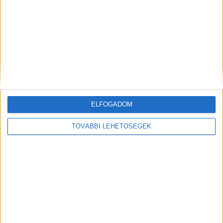
MEGOSZTÁS:
ELFOGADOM
TOVÁBBI LEHETŐSÉGEK
Előző
Következő
Árammal akarták kivégezni a
Apja fegyverével lőtte magát
börtönőrt a rabok a szegedi
fejbe egy 13 éves kisfiú: a
Csillagban
férfinak nem volt
fegyvertartási engedélye