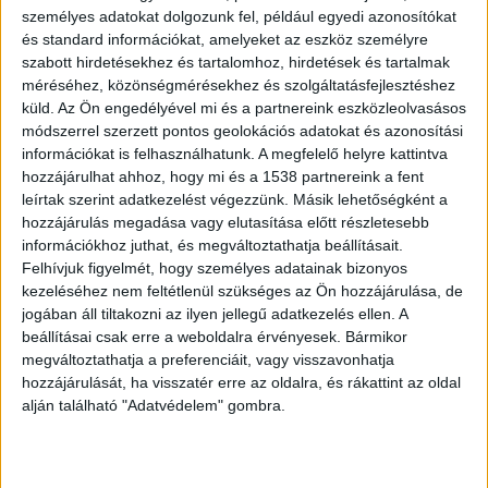
személyes adatokat dolgozunk fel, például egyedi azonosítókat
és standard információkat, amelyeket az eszköz személyre
szabott hirdetésekhez és tartalomhoz, hirdetések és tartalmak
méréséhez, közönségmérésekhez és szolgáltatásfejlesztéshez
küld.
Az Ön engedélyével mi és a partnereink eszközleolvasásos
Két napig ittak
módszerrel szerzett pontos geolokációs adatokat és azonosítási
Az ítélet szerint a bűncselekményt megelőző
információkat is felhasználhatunk. A megfelelő helyre kattintva
hozzájárulhat ahhoz, hogy mi és a 1538 partnereink a fent
este az indulatos és agresszív természetű férfi
leírtak szerint adatkezelést végezzünk. Másik lehetőségként a
nagyobb mennyiségű alkoholt ivott az egyik
hozzájárulás megadása vagy elutasítása előtt részletesebb
információkhoz juthat, és megváltoztathatja beállításait.
barátjával, majd az italozást másnap délelőtt is
Felhívjuk figyelmét, hogy személyes adatainak bizonyos
folytatták. Kora délutánra elfogyott az alkohol,
kezeléséhez nem feltétlenül szükséges az Ön hozzájárulása, de
jogában áll tiltakozni az ilyen jellegű adatkezelés ellen. A
így az ekkor már részeg, s bódító szer hatása
beállításai csak erre a weboldalra érvényesek. Bármikor
alatt is álló terhelt elment a közeli boltba, hogy
megváltoztathatja a preferenciáit, vagy visszavonhatja
további szeszes italt vásároljon.
A Kékvillogó
hozzájárulását, ha visszatér erre az oldalra, és rákattint az oldal
alján található "Adatvédelem" gombra.
legfrissebb híreit ide kattintva éred el! A
Facebookon már 341 ezernél is többen követnek
minket.