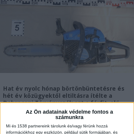
Hat év nyolc hónap börtönbüntetésre és
hét év közügyektől eltiltásra ítélte a
Debreceni Törvényszék azt a férfit, aki
láncfűrésszel támadt közmunkásokra
Az Ön adatainak védelme fontos a
Debrecenben. A Debreceni Fellebbviteli
számunkra
Főügyészség közleménye szerint a férfi
Mi és 1538 partnereink tárolunk és/vagy férünk hozzá
feltételesen sem bocsátható szabadlábra.
információkhoz egy eszközön, például sütik formájában, és