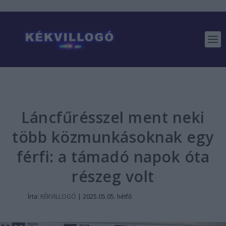
Láncfűrésszel ment neki
több közmunkásoknak egy
férfi: a támadó napok óta
részeg volt
Írta:
KÉKVILLOGÓ
|
2025.05.05. hétfő