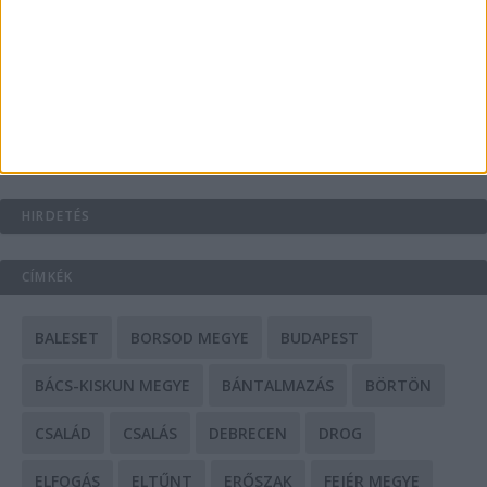
A csőbúvár szivattyúk: mit kell tudni róluk?
Mit tudnak a keleti e-bike-ok?
HIRDETÉS
CÍMKÉK
BALESET
BORSOD MEGYE
BUDAPEST
BÁCS-KISKUN MEGYE
BÁNTALMAZÁS
BÖRTÖN
CSALÁD
CSALÁS
DEBRECEN
DROG
ELFOGÁS
ELTŰNT
ERŐSZAK
FEJÉR MEGYE