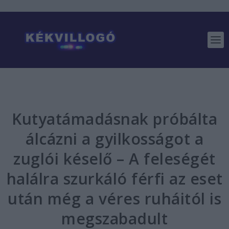
Kutyatámadásnak próbálta
álcázni a gyilkosságot a
zuglói késelő – A feleségét
halálra szurkáló férfi az eset
után még a véres ruháitól is
megszabadult