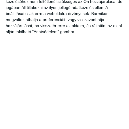
hogy már nem lehetett megmenteni az életét, a
kezeléséhez nem feltétlenül szükséges az Ön hozzájárulása, de
jogában áll tiltakozni az ilyen jellegű adatkezelés ellen. A
helyszínen belehalt a sérüléseibe.
A
beállításai csak erre a weboldalra érvényesek. Bármikor
Kékvillogó.hu legfrissebb híreit ide kattintva éred
megváltoztathatja a preferenciáit, vagy visszavonhatja
el.
hozzájárulását, ha visszatér erre az oldalra, és rákattint az oldal
alján található "Adatvédelem" gombra.