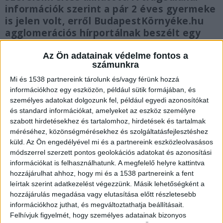
információk szerint a pár 2 éves gyermeke
is jelen volt, erről BudapestKörnyéke.hu
agglomerációs hírportálnak beszélt egy
szemtanú barátnője.
Az Ön adatainak védelme fontos a
számunkra
Mi és 1538 partnereink tárolunk és/vagy férünk hozzá
információkhoz egy eszközön, például sütik formájában, és
Nem lehetett megmenteni
személyes adatokat dolgozunk fel, például egyedi azonosítókat
és standard információkat, amelyeket az eszköz személyre
Ahogyan azt lapunk is megírta a tragédia
szabott hirdetésekhez és tartalomhoz, hirdetések és tartalmak
méréséhez, közönségmérésekhez és szolgáltatásfejlesztéshez
Zuglóban, a Füredi parkban történt, ahol a
küld.
Az Ön engedélyével mi és a partnereink eszközleolvasásos
támadó egy késsel esett neki a felségének, akit
módszerrel szerzett pontos geolokációs adatokat és azonosítási
többször is megszúrt. A Bors írta meg, hogy a
információkat is felhasználhatunk. A megfelelő helyre kattintva
hozzájárulhat ahhoz, hogy mi és a 1538 partnereink a fent
hatóságok ezt követően nagy erőkkel vonultak a
leírtak szerint adatkezelést végezzünk. Másik lehetőségként a
helyszínre, ahol próbáltak a nőn segíteni,
hozzájárulás megadása vagy elutasítása előtt részletesebb
információkhoz juthat, és megváltoztathatja beállításait.
azonban annyira súlyos sérüléseket szenvedett,
Felhívjuk figyelmét, hogy személyes adatainak bizonyos