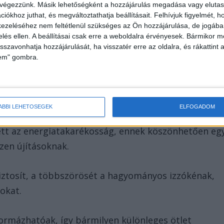
 nappalikban, étkezőkben vagy éppen műtárgyak
 végezzünk. Másik lehetőségként a hozzájárulás megadása vagy elutasí
iókhoz juthat, és megváltoztathatja beállításait.
Felhívjuk figyelmét, 
ezeléséhez nem feltétlenül szükséges az Ön hozzájárulása, de jogában 
zelés ellen. A beállításai csak erre a weboldalra érvényesek. Bármikor m
ága, hogy ezek mindegyikéhez alkalmazkodni tudnak
isszavonhatja hozzájárulását, ha visszatér erre az oldalra, és rákattint a
színválasztékuk révén bármilyen térbe illeszkednek
lem" gombra.
ÁBBI LEHETŐSÉGEK
ELFOGADOM
elkeznek, amely különösen vonzóvá teszi őket. Egyi
ett az energiatakarékosság, ennek köszönhetően eg
zen újításoknak.
iztosít, a többszörösét a hagyományos izzókénak,
gokat.
formázhatóak, így bármilyen különleges ötlet