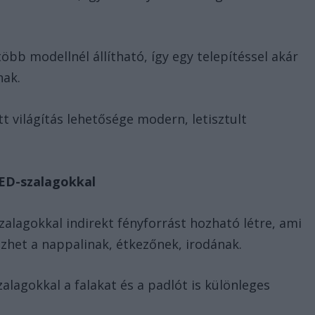
öbb modellnél állítható, így egy telepítéssel akár
nak.
ett világítás lehetősége modern, letisztult
LED-szalagokkal
zalagokkal indirekt fényforrást hozható létre, ami
het a nappalinak, étkezőnek, irodának.
zalagokkal a falakat és a padlót is különleges