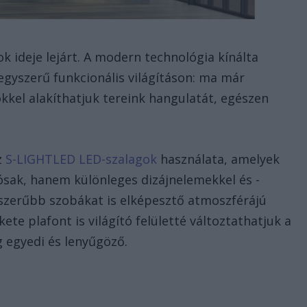
 ideje lejárt. A modern technológia kínálta
gyszerű funkcionális világításon: ma már
ökkel alakíthatjuk tereink hangulatát, egészen
z
S-LIGHTLED LED-szalagok
használata, amelyek
sak, hanem különleges dizájnelemekkel és -
yszerűbb szobákat is elképesztő atmoszférájú
ete plafont is világító felületté változtathatjuk a
 egyedi és lenyűgöző.