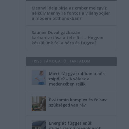
Mennyi ideig bírja az ember melegvíz
nélkül? Mennyire fontos a villanybojler
a modern otthonokban?
Saunier Duval gázkazán
karbantartása a tél előtt – Hogyan
készüljünk fel a hóra és fagyra?
FRISS TÁMOGATÓI TARTALOM
Miért fáj gyakrabban a nők
csípője? – A válasz a
medencében rejlik
B-vitamin komplex és folsav:
szükséged van rá?
Energiát függetlenül:
szigetüzemű megoldások