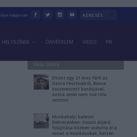
bolya napja van
HELYSZÍNEK
ÖNVÉDELEM
VIDEO
PR
FRISS CIKKEK
Eltűnt egy 21 éves férfi az
Ozora Fesztiválról, Bence
összeveszett barátjával,
azóta senki nem tud róla
semmit
Munkahelyi baleset
Debrecenben: Vasúti átjáró
felújítása közben sodorta el a
vonat a munkásokat, ketten