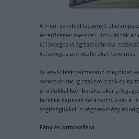
A mennyezetről lecsüngő olajlámpások
lehetőségek messze túlmutatnak az e
különleges világítástechnikai eszköz
különleges atmoszférákat teremtve.
Az egyik legizgalmasabb megoldás a
nemcsak energiatakarékosak és tartó
profilokkal kombinálva akár a legeg
terekké képesek varázsolni. Akár a fek
segítségükkel, a végeredmény mindig
Fény és atmoszféra