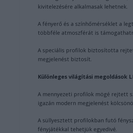
kivitelezésére alkalmasak lehetnek.
A fényerő és a színhőmérséklet a legt
többféle atmoszférát is támogathat
A speciális profilok biztosította rejt
megjelenést biztosít.
Különleges világítási megoldások 
A mennyezeti profilok mögé rejtett s
igazán modern megjelenést kölcsönöz
A süllyesztett profilokban futó fénys
fényjátékkal tehetjük egyedivé.