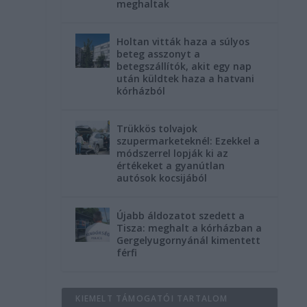
meghaltak
Holtan vitták haza a súlyos
beteg asszonyt a
betegszállítók, akit egy nap
után küldtek haza a hatvani
kórházból
Trükkös tolvajok
szupermarketeknél: Ezekkel a
módszerrel lopják ki az
értékeket a gyanútlan
autósok kocsijából
Újabb áldozatot szedett a
Tisza: meghalt a kórházban a
Gergelyugornyánál kimentett
férfi
KIEMELT TÁMOGATÓI TARTALOM