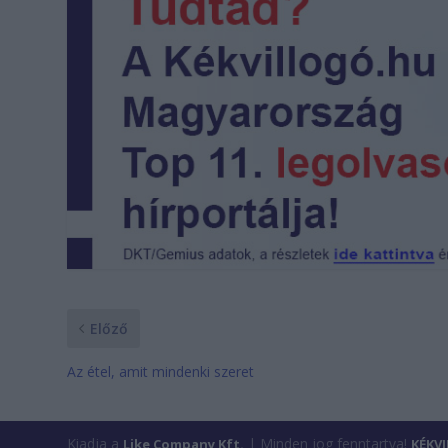
Előző
Az étel, amit mindenki szeret
Kiadja a
| Minden jog fenntartva!
Like Company Kft.
KÉKV