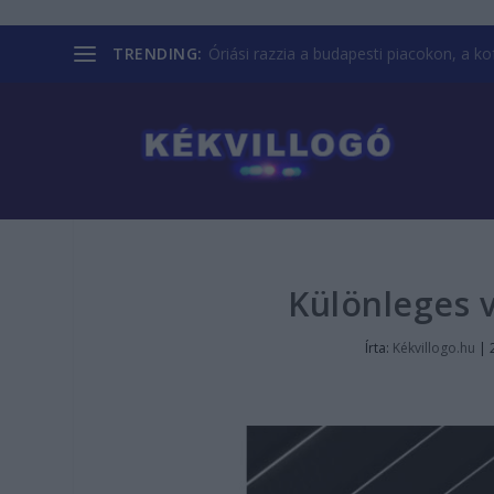
TRENDING:
Óriási razzia a budapesti piacokon, a kofá
Különleges v
Írta:
Kékvillogo.hu
|