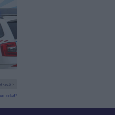
etkező
tumainkat?