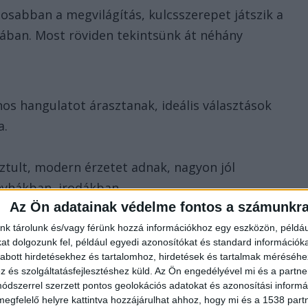
tosabban a megvilágítás, kulcsszerepet játszik a
sában. Most röviden tekintsünk át néhány
os hangulatot árasztanak, ideális választások
a.
ztult, modern érzetet adnak, nagyon jól
yhákban, irodákban.
Az Ön adatainak védelme fontos a számunkr
átékos környezetet teremthet, kiválóan működnek
nk tárolunk és/vagy férünk hozzá információkhoz egy eszközön, példáu
t dolgozunk fel, például egyedi azonosítókat és standard információk
abott hirdetésekhez és tartalomhoz, hirdetések és tartalmak méréséhe
és szolgáltatásfejlesztéshez küld.
Az Ön engedélyével mi és a partne
dszerrel szerzett pontos geolokációs adatokat és azonosítási informác
nyek képesek egészen átrajzolni egy teret, drámai
megfelelő helyre kattintva hozzájárulhat ahhoz, hogy mi és a 1538 partne