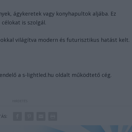
yek, ágykeretek vagy konyhapultok aljába. Ez
célokat is szolgál.
kkal világítva modern és futurisztikus hatást kelt.
endelő a s-lightled.hu oldalt működtető cég.
ÁS: