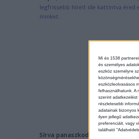
legfrissebb híreit ide kattintva ére
minket.
Mi és 1538 partnerei
és személyes adatoka
eszköz személyre sz
közönségmérésekhez 
eszközleolvasásos mó
felhasználhatunk. A 
szerint adatkezelést
részletesebb informác
adatainak bizonyos k
ilyen jellegű adatke
preferenciáit, vagy v
található "Adatvéde
Sírva panaszkodott a lány