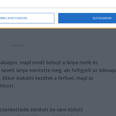
szárító, a zajra pedig felkelt a férfi felesége is.
könnyek között vallott színt a nevelőanyjának, aki
ÁBBI LEHETŐSÉGEK
ELFOGADOM
érfit, de valamivel később visszafeküdt aludni.
laludjon, majd ismét bebújt a lánya mellé és
fi nevelt lánya mentette meg, aki felfigyelt az édesap
 Ekkor kiabálni kezdtek a férfivel, majd az
hívott.
tizenkettedik életévét be nem töltött