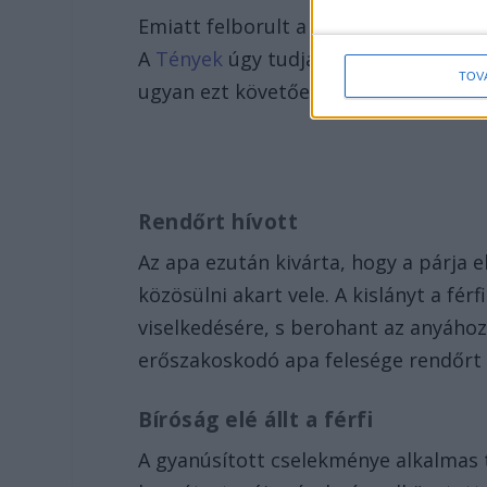
Emiatt felborult a helységben lévő ruha
A
Tények
úgy tudja, ezután a kislány 
TOV
ugyan ezt követően kérdőre vonta a f
Rendőrt hívott
Az apa ezután kivárta, hogy a párja e
közösülni akart vele. A kislányt a fér
viselkedésére, s berohant az anyához.
erőszakoskodó apa felesége rendőrt 
Bíróság elé állt a férfi
A gyanúsított cselekménye alkalmas 