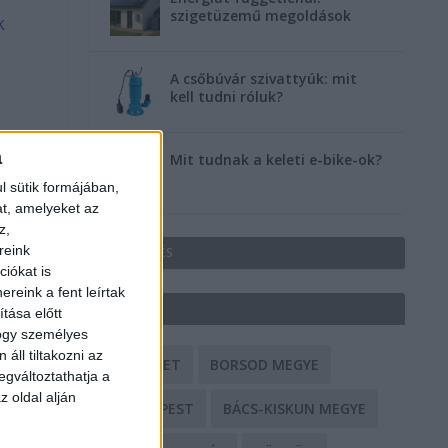
szigetüzemű megoldások
k
A csőbúvár szivattyúk: mit
kell tudni róluk?
a
Mit tudnak a keleti e-bike-ok?
l sütik formájában,
at, amelyeket az
z,
reink
HIRDETÉS
iókat is
reink a fent leírtak
CÍMKÉK
tása előtt
hogy személyes
áll tiltakozni az
BALESET
BORSOD MEGYE
egváltoztathatja a
z oldal alján
BUDAPEST
BÁCS-KISKUN MEGYE