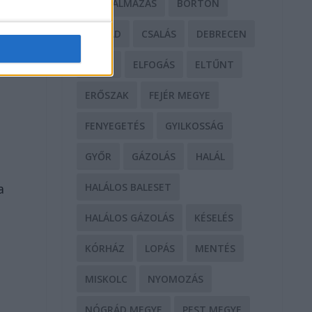
BÁNTALMAZÁS
BÖRTÖN
CSALÁD
CSALÁS
DEBRECEN
DROG
ELFOGÁS
ELTŰNT
ERŐSZAK
FEJÉR MEGYE
FENYEGETÉS
GYILKOSSÁG
GYŐR
GÁZOLÁS
HALÁL
a
HALÁLOS BALESET
HALÁLOS GÁZOLÁS
KÉSELÉS
KÓRHÁZ
LOPÁS
MENTÉS
MISKOLC
NYOMOZÁS
NÓGRÁD MEGYE
PEST MEGYE