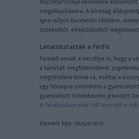
hozzátartozója sérelmére elkövetett
megállapítására. A bíróság álláspont
igen súlyos büntetési tételére, amely
szökésétől, elrejtőzésétől megalapoz
Letartóztatták a férfit
Fennáll annak a veszélye is, hogy a ve
a tanúkat megfélemlítené, jogellene
megtételére bírná rá, ezáltal a bizon
egy hónapra elrendelte a gyanúsított
gyanúsított fellebbezést jelentett be
A Facebookon már 341 ezernél is tö
Kiemelt kép: illusztráció