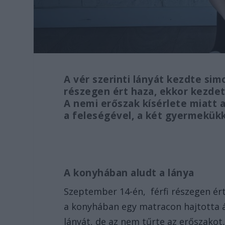
A vér szerinti lányát kezdte sim
részegen ért haza, ekkor kezdett
A nemi erőszak kísérlete miatt a
a feleségével, a két gyermekükke
A konyhában aludt a lánya
Szeptember 14-én, férfi részegen ért 
a konyhában egy matracon hajtotta ál
lányát, de az nem tűrte az erőszakot,