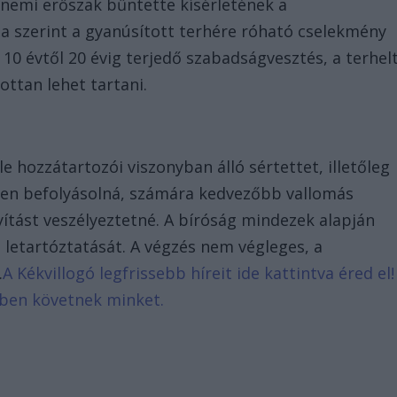
 nemi erőszak bűntette kísérletének a
ja szerint a gyanúsított terhére róható cselekmény
 10 évtől 20 évig terjedő szabadságvesztés, a terhel
ottan lehet tartani.
le hozzátartozói viszonyban álló sértettet, illetőleg
sen befolyásolná, számára kedvezőbb vallomás
yítást veszélyeztetné. A bíróság mindezek alapján
 letartóztatását. A végzés nem végleges, a
.
A Kékvillogó legfrissebb híreit ide kattintva éred el!
bben követnek minket.