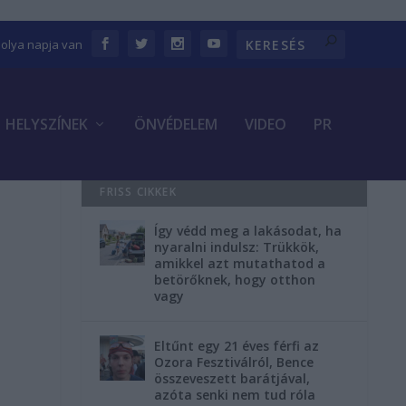
bolya napja van
HELYSZÍNEK
ÖNVÉDELEM
VIDEO
PR
FRISS CIKKEK
Így védd meg a lakásodat, ha
nyaralni indulsz: Trükkök,
amikkel azt mutathatod a
betörőknek, hogy otthon
vagy
Eltűnt egy 21 éves férfi az
Ozora Fesztiválról, Bence
összeveszett barátjával,
azóta senki nem tud róla