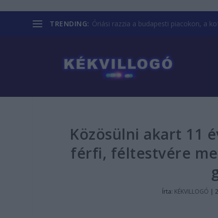
TRENDING:
Óriási razzia a budapesti piacokon, a kofá
Közösülni akart 11 é
férfi, féltestvére m
Írta:
KÉKVILLOGÓ
|
2