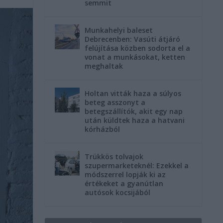
semmit
Munkahelyi baleset
Debrecenben: Vasúti átjáró
felújítása közben sodorta el a
vonat a munkásokat, ketten
meghaltak
Holtan vitták haza a súlyos
beteg asszonyt a
betegszállítók, akit egy nap
után küldtek haza a hatvani
kórházból
Trükkös tolvajok
szupermarketeknél: Ezekkel a
módszerrel lopják ki az
értékeket a gyanútlan
autósok kocsijából