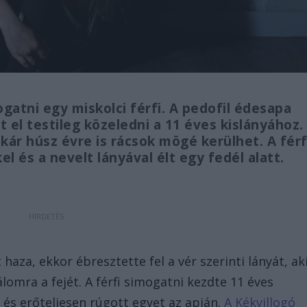
ogatni egy miskolci férfi. A pedofil édesapa
 el testileg közeledni a 11 éves kislányához.
kár húsz évre is rácsok mögé kerülhet. A férf
l és a nevelt lányával élt egy fedél alatt.
haza, ekkor ébresztette fel a vér szerinti lányát, ak
omra a fejét. A férfi simogatni kezdte 11 éves
 és erőteljesen rúgott egyet az apján.
A Kékvillogó