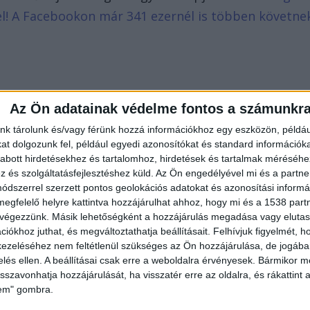
d el! A Facebookon már 341 ezernél is többen követne
Az Ön adatainak védelme fontos a számunkr
nk tárolunk és/vagy férünk hozzá információkhoz egy eszközön, példáu
t dolgozunk fel, például egyedi azonosítókat és standard információk
abott hirdetésekhez és tartalomhoz, hirdetések és tartalmak méréséhe
és szolgáltatásfejlesztéshez küld.
Az Ön engedélyével mi és a partne
dszerrel szerzett pontos geolokációs adatokat és azonosítási informác
megfelelő helyre kattintva hozzájárulhat ahhoz, hogy mi és a 1538 partne
 végezzünk. Másik lehetőségként a hozzájárulás megadása vagy elutasí
iókhoz juthat, és megváltoztathatja beállításait.
Felhívjuk figyelmét, 
ezeléséhez nem feltétlenül szükséges az Ön hozzájárulása, de jogában 
zelés ellen. A beállításai csak erre a weboldalra érvényesek. Bármikor m
isszavonhatja hozzájárulását, ha visszatér erre az oldalra, és rákattint a
lem" gombra.