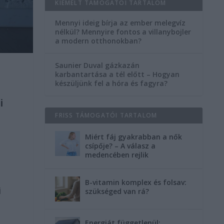
KIEMELT TÁMOGATÓI TARTALOM
Mennyi ideig bírja az ember melegvíz
nélkül? Mennyire fontos a villanybojler
a modern otthonokban?
Saunier Duval gázkazán
karbantartása a tél előtt – Hogyan
készüljünk fel a hóra és fagyra?
i
FRISS TÁMOGATÓI TARTALOM
Miért fáj gyakrabban a nők
csípője? – A válasz a
medencében rejlik
B-vitamin komplex és folsav:
i
szükséged van rá?
Energiát függetlenül: