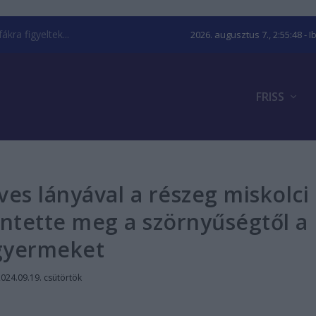
kra figyeltek...
2026. augusztus 7., 2:55:49
- I
FRISS
ves lányával a részeg miskolci
entette meg a szörnyűségtől a
gyermeket
024.09.19. csütörtök