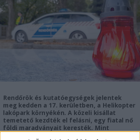
Rendőrök és kutatóegységek jelentek
meg kedden a 17. kerületben, a Helikopter
lakópark környékén. A közeli kisállat
temetető kezdték el felásni, egy fiatal nő
földi maradványait keresték. Mint
kiderült, arról a 31 éves K: Eszterről van