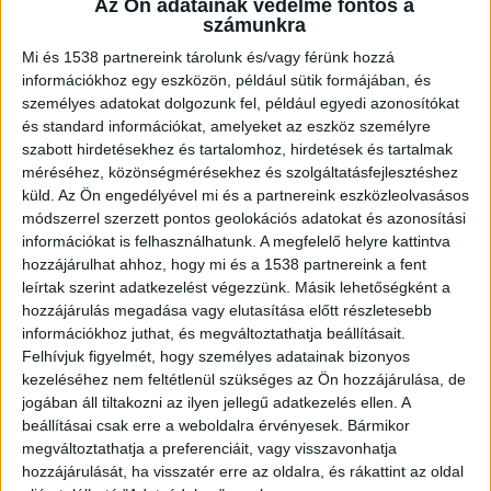
Az Ön adatainak védelme fontos a
szó, aki tavaly április 7-én tűnt el. A
számunkra
rendőröknek az áldozat volt élettársa, M.
Mi és 1538 partnereink tárolunk és/vagy férünk hozzá
Viktor mutatta meg, emlékezete szerint
információkhoz egy eszközön, például sütik formájában, és
merre ásta el barátnője holttestét. A
személyes adatokat dolgozunk fel, például egyedi azonosítókat
gyilkossággal gyanúsított 38 éves férfi
és standard információkat, amelyeket az eszköz személyre
egy barátját, L. Csabát is bevonta a
szabott hirdetésekhez és tartalomhoz, hirdetések és tartalmak
nyomok eltüntetésébe.
méréséhez, közönségmérésekhez és szolgáltatásfejlesztéshez
küld.
Az Ön engedélyével mi és a partnereink eszközleolvasásos
módszerrel szerzett pontos geolokációs adatokat és azonosítási
információkat is felhasználhatunk. A megfelelő helyre kattintva
hozzájárulhat ahhoz, hogy mi és a 1538 partnereink a fent
leírtak szerint adatkezelést végezzünk. Másik lehetőségként a
Nyomtalanul eltűnt a nő
hozzájárulás megadása vagy elutasítása előtt részletesebb
Amint arról beszámoltunk, tavaly májusban
információkhoz juthat, és megváltoztathatja beállításait.
Felhívjuk figyelmét, hogy személyes adatainak bizonyos
jelentették be egy Budapest, 6. kerületi
kezeléséhez nem feltétlenül szükséges az Ön hozzájárulása, de
albérletben lakó 31 éves nő eltűnését, akit
jogában áll tiltakozni az ilyen jellegű adatkezelés ellen. A
beállításai csak erre a weboldalra érvényesek. Bármikor
hozzátartozói akkor már több hete nem tudtak
megváltoztathatja a preferenciáit, vagy visszavonhatja
elérni. Az ügyben körözési eljárás indult. A pesti
hozzájárulását, ha visszatér erre az oldalra, és rákattint az oldal