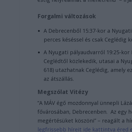
Forgalmi változások
A Debrecenből 15:37-kor a Nyugati 
perces késéssel és csak Ceglédig k
A Nyugati pályaudvarról 19:25-kor 
Ceglédtől közlekedik, utasai a Nyug
618) utazhatnak Ceglédig, amely ez
az átszállás.
Megszólat Vitézy
“A MÁV égő mozdonnyal ünnepli Lázár
fővárosában, Debrecenben. Az egy h
megértésüket köszöni” – reagált a hí
legfrissebb híreit ide kattintva ére