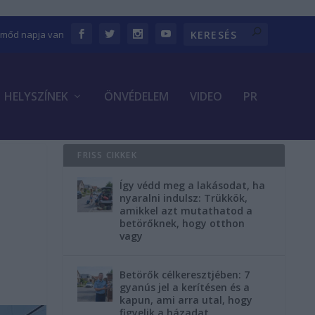
Emőd napja van
HELYSZÍNEK
ÖNVÉDELEM
VIDEO
PR
FRISS CIKKEK
Így védd meg a lakásodat, ha
nyaralni indulsz: Trükkök,
amikkel azt mutathatod a
betörőknek, hogy otthon
vagy
Betörők célkeresztjében: 7
gyanús jel a kerítésen és a
kapun, ami arra utal, hogy
figyelik a házadat