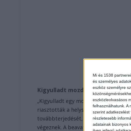
Mi és 1538 partnerei
és személyes adatoka
eszköz személyre sz
Kigyulladt mozdony
közönségmérésekhez 
eszközleolvasásos mó
„Kigyulladt egy mozdony Debrecenben,
felhasználhatunk. A 
riasztották a helyszínre. Az egysége
szerint adatkezelést
továbbterjedését, majd eloltották a 
részletesebb informác
adatainak bizonyos k
végeznek. A beavatkozást a katasztró
ilyen jellegű adatke