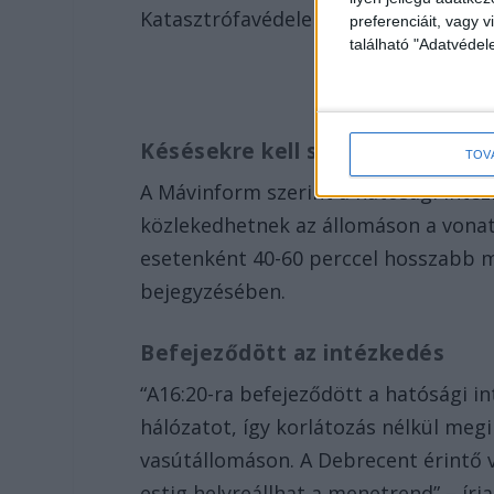
Katasztrófavédelem az esetről.
preferenciáit, vagy v
található "Adatvéde
Késésekre kell számítani
TOV
A Mávinform szerint a hatósági intéz
közlekedhetnek az állomáson a vonat
esetenként 40-60 perccel hosszabb m
bejegyzésében.
Befejeződött az intézkedés
“A16:20-ra befejeződött a hatósági in
hálózatot, így korlátozás nélkül meg
vasútállomáson. A Debrecent érintő 
estig helyreállhat a menetrend” – írj