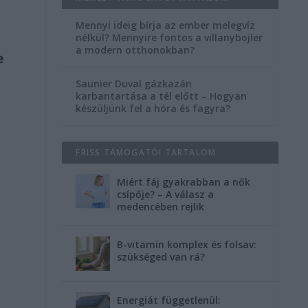
Mennyi ideig bírja az ember melegvíz
nélkül? Mennyire fontos a villanybojler
a modern otthonokban?
e
Saunier Duval gázkazán
karbantartása a tél előtt – Hogyan
készüljünk fel a hóra és fagyra?
FRISS TÁMOGATÓI TARTALOM
Miért fáj gyakrabban a nők
csípője? – A válasz a
medencében rejlik
B-vitamin komplex és folsav:
szükséged van rá?
Energiát függetlenül: