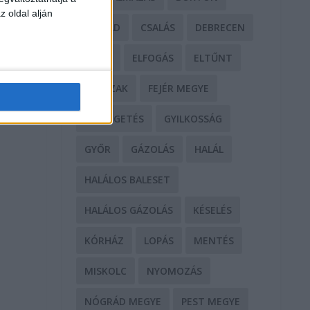
z oldal alján
CSALÁD
CSALÁS
DEBRECEN
DROG
ELFOGÁS
ELTŰNT
ERŐSZAK
FEJÉR MEGYE
FENYEGETÉS
GYILKOSSÁG
GYŐR
GÁZOLÁS
HALÁL
HALÁLOS BALESET
HALÁLOS GÁZOLÁS
KÉSELÉS
KÓRHÁZ
LOPÁS
MENTÉS
MISKOLC
NYOMOZÁS
NÓGRÁD MEGYE
PEST MEGYE