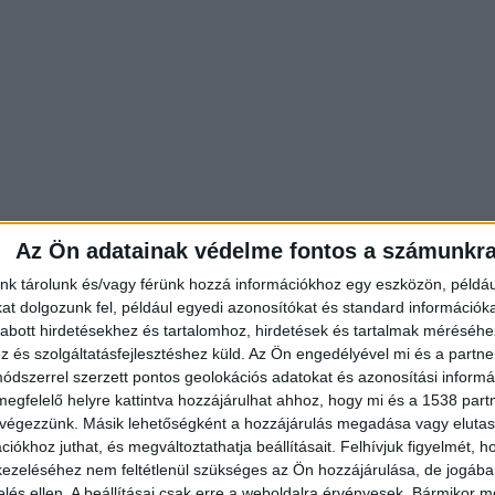
Az Ön adatainak védelme fontos a számunkr
nk tárolunk és/vagy férünk hozzá információkhoz egy eszközön, példáu
t dolgozunk fel, például egyedi azonosítókat és standard információk
abott hirdetésekhez és tartalomhoz, hirdetések és tartalmak méréséhe
és szolgáltatásfejlesztéshez küld.
Az Ön engedélyével mi és a partne
dszerrel szerzett pontos geolokációs adatokat és azonosítási informác
 a Petőfi téren. A város hivatásos tűzoltóit
megfelelő helyre kattintva hozzájárulhat ahhoz, hogy mi és a 1538 partne
k két vízsugárral megakadályozták a tűz
 végezzünk. Másik lehetőségként a hozzájárulás megadása vagy elutasí
lángokat. A rajok jelenleg utómunkálatokat
iókhoz juthat, és megváltoztathatja beállításait.
Felhívjuk figyelmét, 
ezeléséhez nem feltétlenül szükséges az Ön hozzájárulása, de jogában 
favédelmi műveleti szolgálat irányítja” –
írta
a
zelés ellen. A beállításai csak erre a weboldalra érvényesek. Bármikor m