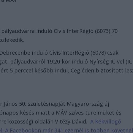
pályaudvarra induló Cívis InterRégió (6073) 70
özlekedik.
Debrecenbe induló Cívis InterRégió (6078) csak
ati pályaudvarról 19:20-kor induló Nyírség IC-vel (IC
ért 5 perccel később indul, Cegléden biztosított les
 János 50. születésnapját Magyarország új
ónapos késés miatt a MÁV szíves türelmüket és
rre közösségi oldalán Vitézy Dávid.
A Kékvillogó
d el! A Facebookon már 341 ezernél is többen követne