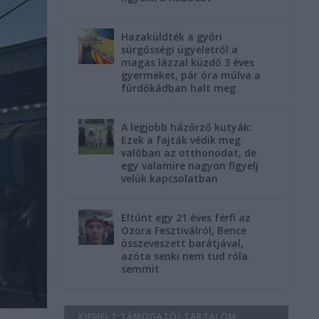
Hazaküldték a győri
sürgősségi ügyeletről a
magas lázzal küzdő 3 éves
gyermeket, pár óra múlva a
fürdőkádban halt meg
A legjobb házőrző kutyák:
Ezek a fajták védik meg
valóban az otthonodat, de
egy valamire nagyon figyelj
velük kapcsolatban
Eltűnt egy 21 éves férfi az
Ozora Fesztiválról, Bence
összeveszett barátjával,
azóta senki nem tud róla
semmit
KIEMELT TÁMOGATÓI TARTALOM