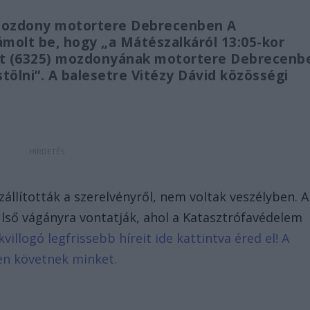
 mozdony motortere Debrecenben A
ámolt be, hogy „a Mátészalkáról 13:05-kor
at (6325) mozdonyának motortere Debrecenb
tölni”. A balesetre Vitézy Dávid közösségi
állították a szerelvényről, nem voltak veszélyben. A
ülső vágányra vontatják, ahol a Katasztrófavédelem
kvillogó legfrissebb híreit ide kattintva éred el! A
en követnek minket.