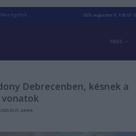
kra figyeltek...
2026. augusztus 9., 1:05:13
- 
FRISS
zdony Debrecenben, késnek a
vonatok
|
2025.03.21. péntek