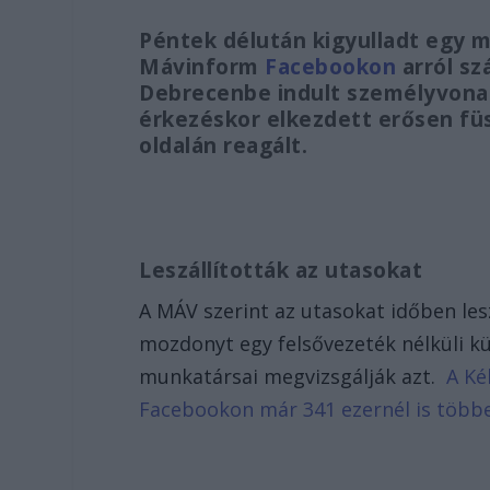
Péntek délután kigyulladt egy
Mávinform
Facebookon
arról sz
Debrecenbe indult személyvon
érkezéskor elkezdett erősen füs
oldalán reagált.
Leszállították az utasokat
A MÁV szerint az utasokat időben lesz
mozdonyt egy felsővezeték nélküli k
munkatársai megvizsgálják azt.
A Ké
Facebookon már 341 ezernél is több