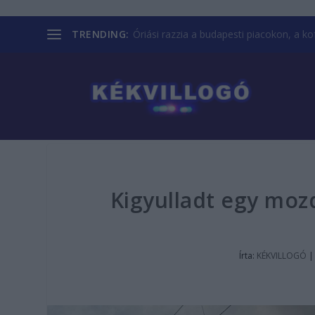
TRENDING:
Óriási razzia a budapesti piacokon, a kofá
Kigyulladt egy mo
Írta:
KÉKVILLOGÓ