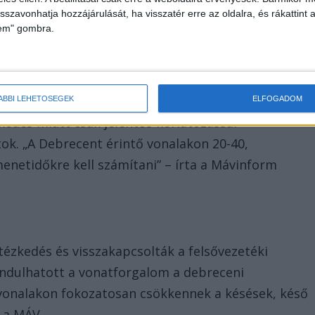
isszavonhatja hozzájárulását, ha visszatér erre az oldalra, és rákattint a
lem" gombra.
ÁBBI LEHETŐSÉGEK
ELFOGADOM
kedés miatt csak jelentős korlátozással
ok. „A Debrecent érintő vonalakon 20-40,
enetidőkre kell számítani” – írta a Mávinform
tézkedés és visszakapcsolták a felsővezetéki
indulhatott a vonatforgalom a debreceni
vonalakon fokozatosan csökkennek a késések, késő
a a MÁV