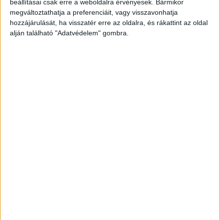
beállításai csak erre a weboldalra érvényesek. Bármikor
megváltoztathatja a preferenciáit, vagy visszavonhatja
hozzájárulását, ha visszatér erre az oldalra, és rákattint az oldal
alján található "Adatvédelem" gombra.
Komoly kapcsolat
A kapcsolatuk annyira komolyra fordult, hogy
mindketten bemutatták egymást családjuknak. A
vádlott többször járt a lány és annak anyjának
kaposvári albérletében is.