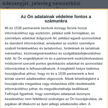
édesanyját. Jelenleg nemzetközi
elfogatóparancs van ellene.
Az Ön adatainak védelme fontos a
számunkra
Mi és 1538 partnereink tárolunk és/vagy férünk hozzá
információkhoz egy eszközön, például sütik formájában, és
Külföldön találkoztak
személyes adatokat dolgozunk fel, például egyedi azonosítókat
és standard információkat, amelyeket az eszköz személyre
A 31 éves, palesztin származású, izraeli
szabott hirdetésekhez és tartalomhoz, hirdetések és tartalmak
állampolgárságú férfi még Németországban
méréséhez, közönségmérésekhez és szolgáltatásfejlesztéshez
küld.
Az Ön engedélyével mi és a partnereink eszközleolvasásos
ismerkedett meg a 21 éves magyar lánnyal. A nő
módszerrel szerzett pontos geolokációs adatokat és azonosítási
egyetemista volt, és tanulmánya részeként egy
információkat is felhasználhatunk. A megfelelő helyre kattintva
hozzájárulhat ahhoz, hogy mi és a 1538 partnereink a fent
szemesztert külföldön töltött.
leírtak szerint adatkezelést végezzünk. Másik lehetőségként a
hozzájárulás megadása vagy elutasítása előtt részletesebb
információkhoz juthat, és megváltoztathatja beállításait.
Felhívjuk figyelmét, hogy személyes adatainak bizonyos
kezeléséhez nem feltétlenül szükséges az Ön hozzájárulása, de
jogában áll tiltakozni az ilyen jellegű adatkezelés ellen. A