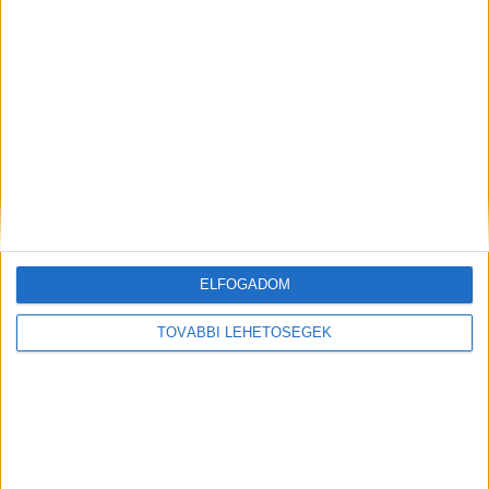
MEGOSZTÁS:
ELFOGADOM
TOVÁBBI LEHETŐSÉGEK
Előző
Következő