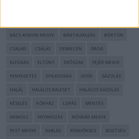
CÍMKÉK
BALESET
BORSOD MEGYE
BUDAPEST
BÁCS-KISKUN MEGYE
BÁNTALMAZÁS
BÖRTÖN
CSALÁD
CSALÁS
DEBRECEN
DROG
ELFOGÁS
ELTŰNT
ERŐSZAK
FEJÉR MEGYE
FENYEGETÉS
GYILKOSSÁG
GYŐR
GÁZOLÁS
HALÁL
HALÁLOS BALESET
HALÁLOS GÁZOLÁS
KÉSELÉS
KÓRHÁZ
LOPÁS
MENTÉS
MISKOLC
NYOMOZÁS
NÓGRÁD MEGYE
PEST MEGYE
RABLÁS
RENDŐRSÉG
SEGÍTSÉG