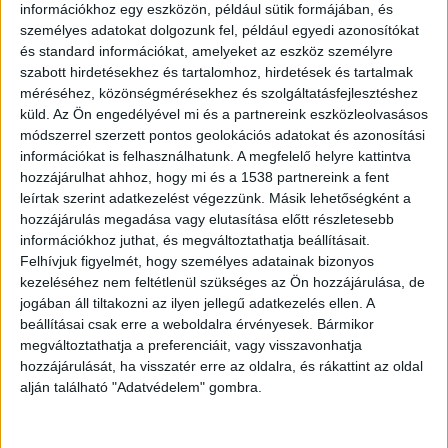
közéjük tartozzon.
információkhoz egy eszközön, például sütik formájában, és
személyes adatokat dolgozunk fel, például egyedi azonosítókat
és standard információkat, amelyeket az eszköz személyre
Miért fontos az ágy kiválasztása?
szabott hirdetésekhez és tartalomhoz, hirdetések és tartalmak
méréséhez, közönségmérésekhez és szolgáltatásfejlesztéshez
küld.
Az Ön engedélyével mi és a partnereink eszközleolvasásos
Pénztárcád kímélésével is lehet minőségre
módszerrel szerzett pontos geolokációs adatokat és azonosítási
törekedni. Az ágykeretek piacán találhatsz olyan
információkat is felhasználhatunk. A megfelelő helyre kattintva
hozzájárulhat ahhoz, hogy mi és a 1538 partnereink a fent
megfizethető lehetőségeket, amik hosszú távon
leírtak szerint adatkezelést végezzünk. Másik lehetőségként a
is jól szolgálnak. Előfordul, hogy az alacsony ár
hozzájárulás megadása vagy elutasítása előtt részletesebb
információkhoz juthat, és megváltoztathatja beállításait.
önmagában bizalmatlanságot okoz, mégis
Felhívjuk figyelmét, hogy személyes adatainak bizonyos
vannak költséghatékony
fenyő ágyvázak
, amik
kezeléséhez nem feltétlenül szükséges az Ön hozzájárulása, de
pár éven belül igazolják megbízhatóságukat.
jogában áll tiltakozni az ilyen jellegű adatkezelés ellen. A
beállításai csak erre a weboldalra érvényesek. Bármikor
megváltoztathatja a preferenciáit, vagy visszavonhatja
Fenyő ágyak előnyei
hozzájárulását, ha visszatér erre az oldalra, és rákattint az oldal
alján található "Adatvédelem" gombra.
Ha már gondoltál arra, hogy milyen ágyat