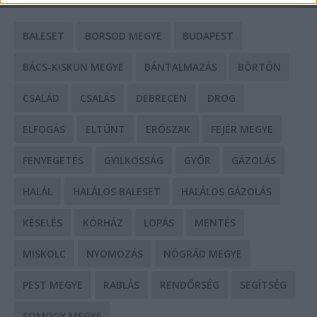
BALESET
BORSOD MEGYE
BUDAPEST
BÁCS-KISKUN MEGYE
BÁNTALMAZÁS
BÖRTÖN
CSALÁD
CSALÁS
DEBRECEN
DROG
ELFOGÁS
ELTŰNT
ERŐSZAK
FEJÉR MEGYE
FENYEGETÉS
GYILKOSSÁG
GYŐR
GÁZOLÁS
HALÁL
HALÁLOS BALESET
HALÁLOS GÁZOLÁS
KÉSELÉS
KÓRHÁZ
LOPÁS
MENTÉS
MISKOLC
NYOMOZÁS
NÓGRÁD MEGYE
PEST MEGYE
RABLÁS
RENDŐRSÉG
SEGÍTSÉG
SOMOGY MEGYE