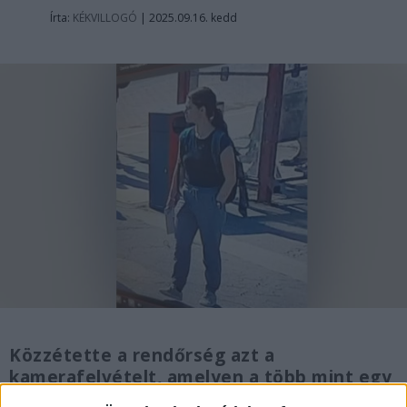
Írta:
KÉKVILLOGÓ
|
2025.09.16. kedd
Közzétette a rendőrség azt a
kamerafelvételt, amelyen a több mint egy
hete eltűntként kezelt Kaszás Nikolettről