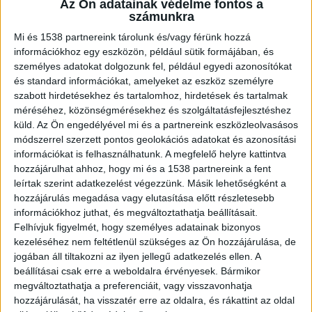
Az Ön adatainak védelme fontos a
utoljára készült. Ezen a szeptember
számunkra
hetedikén eltűnt 27 éves nő egy fekete
Mi és 1538 partnereink tárolunk és/vagy férünk hozzá
pólót, kék farmert és egy fehér sportcipőt
információkhoz egy eszközön, például sütik formájában, és
viselt.
személyes adatokat dolgozunk fel, például egyedi azonosítókat
és standard információkat, amelyeket az eszköz személyre
szabott hirdetésekhez és tartalomhoz, hirdetések és tartalmak
méréséhez, közönségmérésekhez és szolgáltatásfejlesztéshez
küld.
Az Ön engedélyével mi és a partnereink eszközleolvasásos
Kirándulni ment
módszerrel szerzett pontos geolokációs adatokat és azonosítási
információkat is felhasználhatunk. A megfelelő helyre kattintva
A rejtélyes körülmények köz eltűnt fiatal nő
hozzájárulhat ahhoz, hogy mi és a 1538 partnereink a fent
leírtak szerint adatkezelést végezzünk. Másik lehetőségként a
túrázni indult kilenc nappal ezelőtt a Pilisbe, és
hozzájárulás megadása vagy elutasítása előtt részletesebb
azóta nem adott életjelet magáról. A 27 éves lány
információkhoz juthat, és megváltoztathatja beállításait.
józsefvárosi lakásából ment indult túrázni. De
Felhívjuk figyelmét, hogy személyes adatainak bizonyos
kezeléséhez nem feltétlenül szükséges az Ön hozzájárulása, de
sem oda, sem szülei monori házába nem tért
jogában áll tiltakozni az ilyen jellegű adatkezelés ellen. A
vissza. Másnap egy üzenetet küldött barátjának,
beállításai csak erre a weboldalra érvényesek. Bármikor
megváltoztathatja a preferenciáit, vagy visszavonhatja
melyben azt írta, nagyon jól sikerült a
hozzájárulását, ha visszatér erre az oldalra, és rákattint az oldal