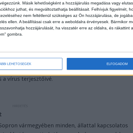
 végezzünk. Másik lehetőségként a hozzájárulás megadása vagy elutasí
iókhoz juthat, és megváltoztathatja beállításait.
Felhívjuk figyelmét, 
ezeléséhez nem feltétlenül szükséges az Ön hozzájárulása, de jogában 
zelés ellen. A beállításai csak erre a weboldalra érvényesek. Bármikor m
isszavonhatja hozzájárulását, ha visszatér erre az oldalra, és rákattint a
lem" gombra.
y minden telepen rendőrségi ellenőrzések lesznek (a
edig nem lehet a tulajdonosokra bízni. Emellett
ÁBBI LEHETŐSÉGEK
ELFOGADOM
llatorvosa lesz, hogy ne kelljen a telepek közt
 a vírus terjesztőivé.
at
Sopron vármegyében minden, állattal kapcsolatos