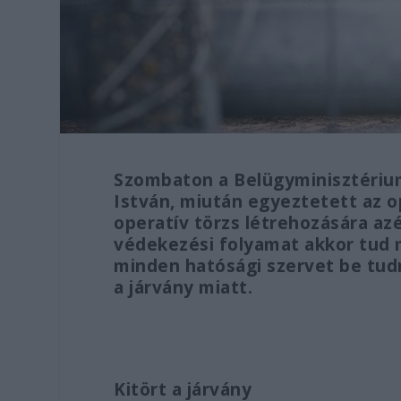
Szombaton a Belügyminisztérium
István, miután egyeztetett az op
operatív törzs létrehozására az
védekezési folyamat akkor tud
minden hatósági szervet be tud
a járvány miatt.
Kitört a járvány