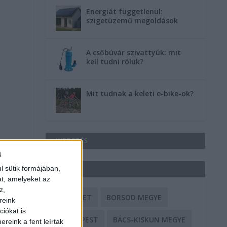
Energiát függetlenül:
szigetüzemű megoldások
A csőbúvár szivattyúk: mit
kell tudni róluk?
Mit tudnak a keleti e-bike-ok?
HIRDETÉS
a
l sütik formájában,
CÍMKÉK
at, amelyeket az
z,
BALESET
BORSOD MEGYE
reink
iókat is
BUDAPEST
BÁCS-KISKUN MEGYE
reink a fent leírtak