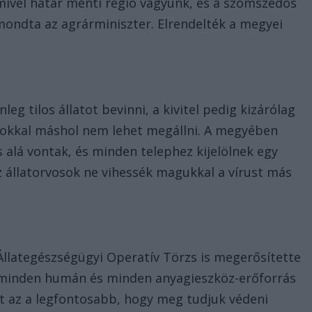
“mivel határ menti régió vagyunk, és a szomszédos
mondta az agrárminiszter. Elrendelték a megyei
 tilos állatot bevinni, a kivitel pedig kizárólag
latokkal máshol nem lehet megállni. A megyében
 alá vontak, és minden telephez kijelölnek egy
z állatorvosok ne vihessék magukkal a vírust más
Állategészségügyi Operatív Törzs is megerősítette
 minden humán és minden anyagieszköz-erőforrás
ert az a legfontosabb, hogy meg tudjuk védeni