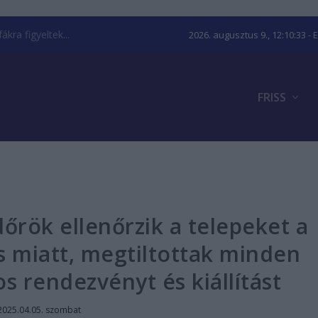
kra figyeltek...
2026. augusztus 9., 12:10:34
- 
FRISS
őrök ellenőrzik a telepeket a
s miatt, megtiltottak minden
os rendezvényt és kiállítást
2025.04.05. szombat