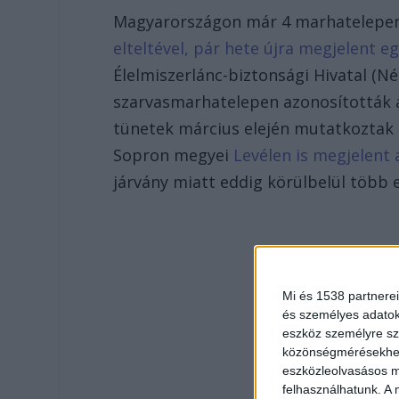
Magyarországon már 4 marhatelepen f
elteltével, pár hete újra megjelent 
Élelmiszerlánc-biztonsági Hivatal (Né
szarvasmarhatelepen azonosították a 
tünetek március elején mutatkoztak 
Sopron megyei
Levélen is megjelent 
járvány miatt eddig körülbelül több 
Mi és 1538 partnerei
és személyes adatoka
eszköz személyre sz
közönségmérésekhez 
eszközleolvasásos mó
felhasználhatunk. A 