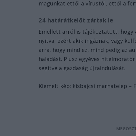
magunkat ettől a vírustól, ettől a fe
24 határátkelőt zártak le
Emellett arról is tájékoztatott, hogy
nyitva, ezért akik ingáznak, vagy kü
arra, hogy mind ez, mind pedig az aut
haladást. Plusz egyéves hitelmoratór
segítve a gazdaság újraindulását.
Kiemelt kép: kisbajcsi marhatelep –
MEGOSZT