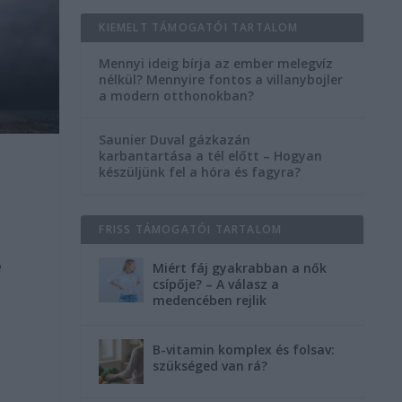
KIEMELT TÁMOGATÓI TARTALOM
Mennyi ideig bírja az ember melegvíz
nélkül? Mennyire fontos a villanybojler
a modern otthonokban?
Saunier Duval gázkazán
karbantartása a tél előtt – Hogyan
készüljünk fel a hóra és fagyra?
z
FRISS TÁMOGATÓI TARTALOM
e
Miért fáj gyakrabban a nők
csípője? – A válasz a
medencében rejlik
B-vitamin komplex és folsav:
szükséged van rá?