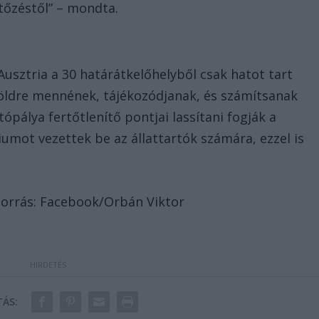
rtőzéstől” – mondta.
 Ausztria a 30 határátkelőhelyből csak hatot tart
lföldre mennének, tájékozódjanak, és számítsanak
ópálya fertőtlenítő pontjai lassítani fogják a
iumot vezettek be az állattartók számára, ezzel is
 Forrás: Facebook/Orbán Viktor
ÁS: