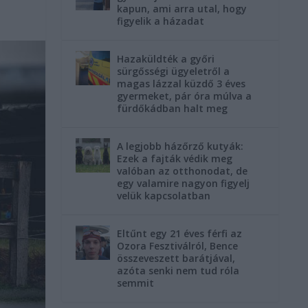
kapun, ami arra utal, hogy
figyelik a házadat
Hazaküldték a győri
sürgősségi ügyeletről a
magas lázzal küzdő 3 éves
gyermeket, pár óra múlva a
fürdőkádban halt meg
A legjobb házőrző kutyák:
Ezek a fajták védik meg
valóban az otthonodat, de
egy valamire nagyon figyelj
velük kapcsolatban
Eltűnt egy 21 éves férfi az
Ozora Fesztiválról, Bence
összeveszett barátjával,
azóta senki nem tud róla
semmit