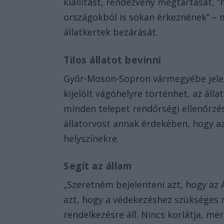
kiállítást, rendezvény megtartását, 
országokból is sokan érkeznének” – 
állatkertek bezárását.
Tilos állatot bevinni
Győr-Moson-Sopron vármegyébe jelenleg
kijelölt vágóhelyre történhet, az ál
minden telepet rendőrségi ellenőrzés
állatorvost annak érdekében, hogy a
helyszínekre.
Segít az állam
„Szeretném bejelenteni azt, hogy az 
azt, hogy a védekezéshez szükséges
rendelkezésre áll. Nincs korlátja, m