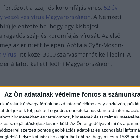
ertőzött a száj -és körömfájás vírus.
52 év
egy veszélyes vírus Magyarországon
. A Nemzeti
bih) jelentette be, hogy egy kisbajcsi
ragadós száj- és körömfájás vírusát. Az első
meg az érintett telepen. Azóta a Győr-Moson-
a vírus
, itt közel 3000 szarvasmarhát kell leölni. A
ezer állatot kellett leölni Magyarországon.
Az Ön adatainak védelme fontos a számunkr
nk tárolunk és/vagy férünk hozzá információkhoz egy eszközön, példáu
t dolgozunk fel, például egyedi azonosítókat és standard információk
abott hirdetésekhez és tartalomhoz, hirdetések és tartalmak méréséhe
és szolgáltatásfejlesztéshez küld.
Az Ön engedélyével mi és a partne
dszerrel szerzett pontos geolokációs adatokat és azonosítási informác
megfelelő helyre kattintva hozzájárulhat ahhoz, hogy mi és a 1538 partne