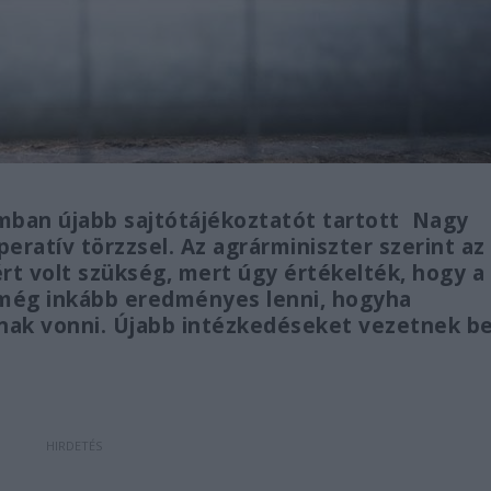
ban újabb sajtótájékoztatót tartott Nagy
eratív törzzsel. Az agrárminiszter szerint a
ért volt szükség, mert úgy értékelték, hogy a
 még inkább eredményes lenni, hogyha
nak vonni. Újabb intézkedéseket vezetnek b