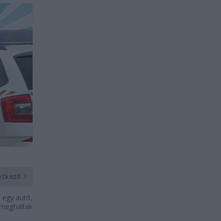
etkező
 egy autó,
 meghaltak