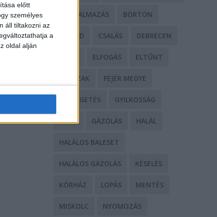
tása előtt
BÁNTALMAZÁS
BÖRTÖN
hogy személyes
áll tiltakozni az
CSALÁD
CSALÁS
DEBRECEN
egváltoztathatja a
z oldal alján
DROG
ELFOGÁS
ELTŰNT
ERŐSZAK
FEJÉR MEGYE
FENYEGETÉS
GYILKOSSÁG
GYŐR
GÁZOLÁS
HALÁL
HALÁLOS BALESET
HALÁLOS GÁZOLÁS
KÉSELÉS
KÓRHÁZ
LOPÁS
MENTÉS
MISKOLC
NYOMOZÁS