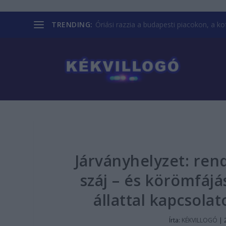
TRENDING:
Óriási razzia a budapesti piacokon, a kofá
Járványhelyzet: rend
száj – és körömfájá
állattal kapcsolat
Írta:
KÉKVILLOGÓ
|