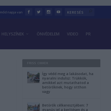
Emőd napja van
HELYSZÍNEK
ÖNVÉDELEM
VIDEO
PR
FRISS CIKKEK
Így védd meg a lakásodat, ha
nyaralni indulsz: Trükkök,
amikkel azt mutathatod a
betörőknek, hogy otthon
vagy
Betörők célkeresztjében: 7
gyanús jel a kerítésen és a