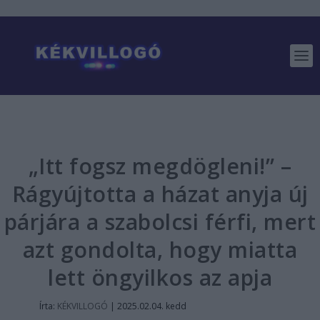
„Itt fogsz megdögleni!” –
Rágyújtotta a házat anyja új
párjára a szabolcsi férfi, mert
azt gondolta, hogy miatta
lett öngyilkos az apja
Írta:
KÉKVILLOGÓ
|
2025.02.04. kedd