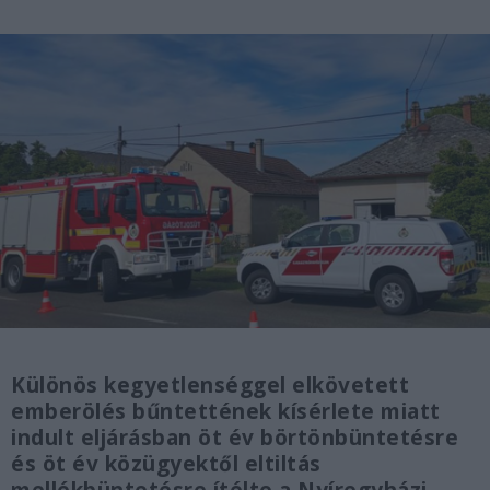
Különös kegyetlenséggel elkövetett
emberölés bűntettének kísérlete miatt
indult eljárásban öt év börtönbüntetésre
és öt év közügyektől eltiltás