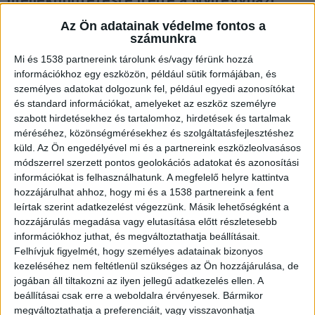
mellékbüntetésre ítélte a Nyíregyházi
Törvényszék azt a férfit, aki ismerősére
Az Ön adatainak védelme fontos a
gyújtotta a házat.
számunkra
Mi és 1538 partnereink tárolunk és/vagy férünk hozzá
információkhoz egy eszközön, például sütik formájában, és
személyes adatokat dolgozunk fel, például egyedi azonosítókat
és standard információkat, amelyeket az eszköz személyre
Haragudott anyja élettársára
szabott hirdetésekhez és tartalomhoz, hirdetések és tartalmak
méréséhez, közönségmérésekhez és szolgáltatásfejlesztéshez
G.I. édesanyja és a sértett élettársi kapcsolatban
küld.
Az Ön engedélyével mi és a partnereink eszközleolvasásos
éltek. Mivel a férfi úgy gondolta, hogy az
módszerrel szerzett pontos geolokációs adatokat és azonosítási
információkat is felhasználhatunk. A megfelelő helyre kattintva
édesapja az anyja új párja miatt lett öngyilkos,
hozzájárulhat ahhoz, hogy mi és a 1538 partnereink a fent
ezért ittas állapotban őt többször
leírtak szerint adatkezelést végezzünk. Másik lehetőségként a
hozzájárulás megadása vagy elutasítása előtt részletesebb
megfenyegette, hogy rágyújtja a házat. 2024.
információkhoz juthat, és megváltoztathatja beállításait.
január 27-én este együtt italoztak G.I.
Felhívjuk figyelmét, hogy személyes adatainak bizonyos
otthonában.
A Kékvillogó legfrissebb híreit ide
kezeléséhez nem feltétlenül szükséges az Ön hozzájárulása, de
jogában áll tiltakozni az ilyen jellegű adatkezelés ellen. A
kattintva éred el! A Facebookon már 341 ezernél
beállításai csak erre a weboldalra érvényesek. Bármikor
is többen követnek minket.
megváltoztathatja a preferenciáit, vagy visszavonhatja