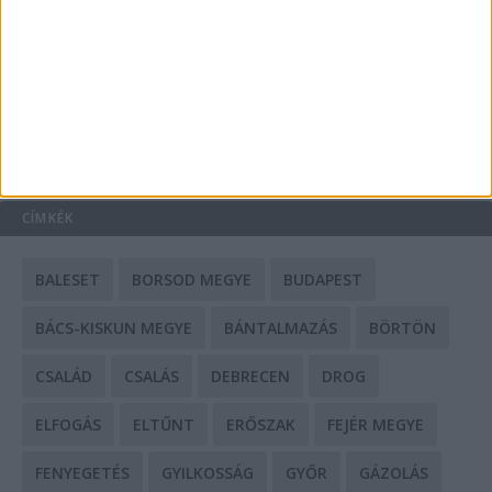
Mit tudnak a keleti e-bike-ok?
HIRDETÉS
CÍMKÉK
BALESET
BORSOD MEGYE
BUDAPEST
BÁCS-KISKUN MEGYE
BÁNTALMAZÁS
BÖRTÖN
CSALÁD
CSALÁS
DEBRECEN
DROG
ELFOGÁS
ELTŰNT
ERŐSZAK
FEJÉR MEGYE
FENYEGETÉS
GYILKOSSÁG
GYŐR
GÁZOLÁS