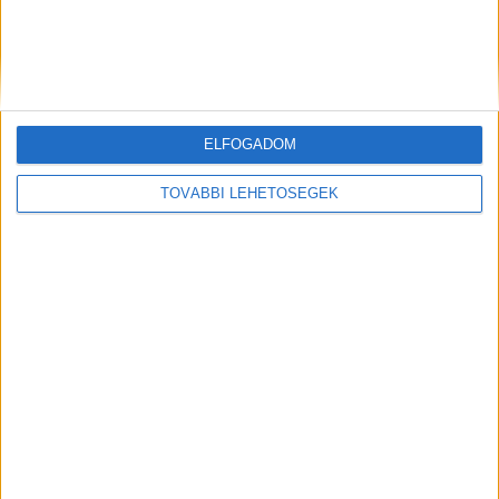
másodsorban enyhítésért fellebbezett.
A
Kékvillogó legfrissebb híreit ide kattintva éred el!
A Facebookon már 341 ezernél is többen
követnek minket.
ELFOGADOM
Kiemelt kép: illusztráció
TOVÁBBI LEHETŐSÉGEK
MEGOSZTÁS: