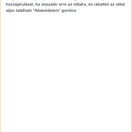
hozzájárulását, ha visszatér erre az oldalra, és rákattint az oldal
alján található "Adatvédelem" gombra.
Kapáért ment vissza
A két férfi részegen összevitatkozott, egymást
sértegették, majd a vádlott kidobta a házból a