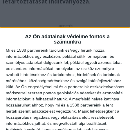
letartóztatását indítványozza.
Kiskorúakról készült felvételek tartásának
Az Ön adatainak védelme fontos a
gyanúja miatt fogtak el és vettek őrizetbe
számunkra
egy férfit. A Fővárosi Főügyészség a
Mi és 1538 partnereink tárolunk és/vagy férünk hozzá
gyanúsított letartóztatását indítványozza.
információkhoz egy eszközön, például sütik formájában, és
személyes adatokat dolgozunk fel, például egyedi azonosítókat
Ocsmány felvételek
és standard információkat, amelyeket az eszköz személyre
szabott hirdetésekhez és tartalomhoz, hirdetések és tartalmak
Közleményt
adott ki
szombaton kora délután a
méréséhez, közönségmérésekhez és szolgáltatásfejlesztéshez
Fővárosi Főügyészség. Ebben azt írták, hogy
küld.
Az Ön engedélyével mi és a partnereink eszközleolvasásos
kiskorúakról készült felvételek tartásának
módszerrel szerzett pontos geolokációs adatokat és azonosítási
információkat is felhasználhatunk. A megfelelő helyre kattintva
gyanúja miatt fogtak el és vettek őrizetbe egy
hozzájárulhat ahhoz, hogy mi és a 1538 partnereink a fent
férfit.
A Kékvillogó.hu legfrissebb híreit ide
leírtak szerint adatkezelést végezzünk. Másik lehetőségként a
hozzájárulás megadása vagy elutasítása előtt részletesebb
kattintva éred el!
információkhoz juthat, és megváltoztathatja beállításait.
Felhívjuk figyelmét, hogy személyes adatainak bizonyos