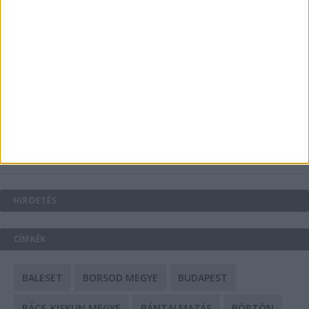
Energiát függetlenül: szigetüzemű megoldások
A csőbúvár szivattyúk: mit kell tudni róluk?
Mit tudnak a keleti e-bike-ok?
HIRDETÉS
CÍMKÉK
BALESET
BORSOD MEGYE
BUDAPEST
BÁCS-KISKUN MEGYE
BÁNTALMAZÁS
BÖRTÖN