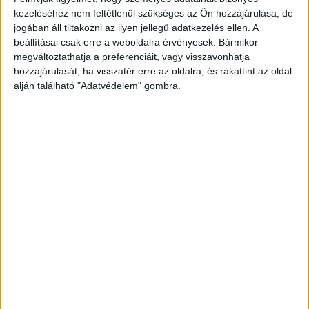
kezeléséhez nem feltétlenül szükséges az Ön hozzájárulása, de
jogában áll tiltakozni az ilyen jellegű adatkezelés ellen. A
beállításai csak erre a weboldalra érvényesek. Bármikor
megváltoztathatja a preferenciáit, vagy visszavonhatja
hozzájárulását, ha visszatér erre az oldalra, és rákattint az oldal
alján található "Adatvédelem" gombra.
Felvételek a munkahelyi laptopon
Azt írta a vádhatóság, hogy a gyanú szerint a
korábban egy állami szervnél, vezető
beosztásban dolgozó férfi kiskorúak testi