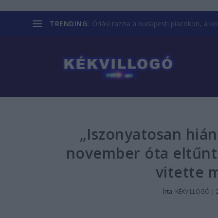
TRENDING:
Óriási razzia a budapesti piacokon, a kofá
„Iszonyatosan hiány
november óta eltűnt 
vitette
Írta:
KÉKVILLOGÓ
|