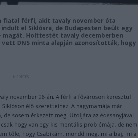
fiatal férfi, akit tavaly november óta
 indult el Siklósra, de Budapesten beült egy
te magát. Holttestét tavaly decemberben
ól vett DNS minta alapján azonosították, hogy
valy november 26-án. A férfi a fővároson keresztül
l Siklóson élő szeretteihez. A nagymamája már
, de sosem érkezett meg. Utoljára az édesanyjával
csak hogy van egy kis mentális problémája, de nem
em tőle, hogy Csabikám, mondd meg, mi a baj, mi a