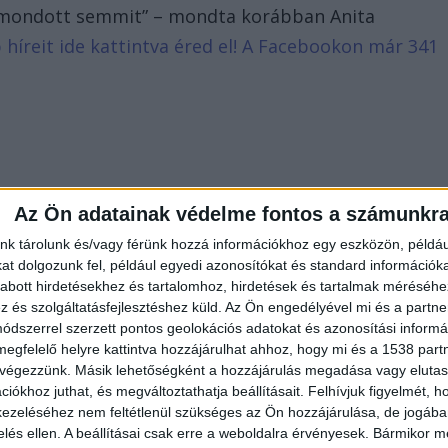
 mondott semmit” – mondta korábban Anita
b híreit ide kattintva éred el! A Facebookon már 341
Az Ön adatainak védelme fontos a számunkr
nk tárolunk és/vagy férünk hozzá információkhoz egy eszközön, példáu
t dolgozunk fel, például egyedi azonosítókat és standard információk
abott hirdetésekhez és tartalomhoz, hirdetések és tartalmak méréséhe
és szolgáltatásfejlesztéshez küld.
Az Ön engedélyével mi és a partne
dszerrel szerzett pontos geolokációs adatokat és azonosítási informác
megfelelő helyre kattintva hozzájárulhat ahhoz, hogy mi és a 1538 partne
 végezzünk. Másik lehetőségként a hozzájárulás megadása vagy elutasí
iókhoz juthat, és megváltoztathatja beállításait.
Felhívjuk figyelmét, 
ezeléséhez nem feltétlenül szükséges az Ön hozzájárulása, de jogában 
zelés ellen. A beállításai csak erre a weboldalra érvényesek. Bármikor m