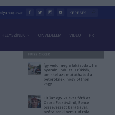
bolya napja van
HELYSZÍNEK
ÖNVÉDELEM
VIDEO
PR
FRISS CIKKEK
Így védd meg a lakásodat, ha
nyaralni indulsz: Trükkök,
amikkel azt mutathatod a
betörőknek, hogy otthon
vagy
Eltűnt egy 21 éves férfi az
Ozora Fesztiválról, Bence
összeveszett barátjával,
azóta senki nem tud róla