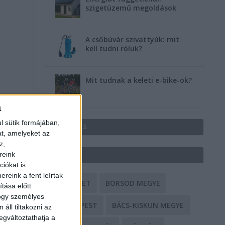
szigetüzemű megoldások
A csőbúvár szivattyúk: mit
kell tudni róluk?
Mit tudnak a keleti e-bike-ok?
a
l sütik formájában,
HIRDETÉS
at, amelyeket az
z,
reink
CÍMKÉK
iókat is
reink a fent leírtak
BALESET
BORSOD MEGYE
tása előtt
hogy személyes
BUDAPEST
BÁCS-KISKUN MEGYE
áll tiltakozni az
egváltoztathatja a