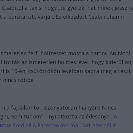
Csabitól a taxis, hogy „te gyerek, hát minek jössz t
rt a barátai ott várják. És elkezdett Csabi rohanni
smeretlen férfi holttestét mosta a partra. Anitától
ították az ismeretlen holttestével, hogy kiderüljön,
április 10-én, csütörtökön levélben kapta meg a teszt
r nincs többé.
 a fájdalomtól. Iszonyatosan hiányzik! Nincs
ni, nem tudom” – nyilatkozta az édesanya.
A
tintva éred el! A Facebookon már 341 ezernél is