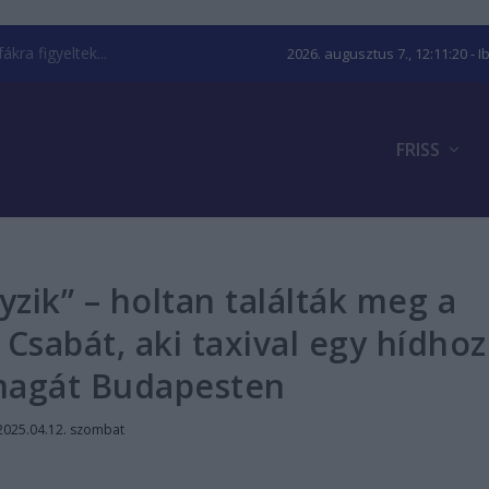
kra figyeltek...
2026. augusztus 7., 12:11:21
- I
FRISS
zik” – holtan találták meg a
Csabát, aki taxival egy hídhoz
 magát Budapesten
2025.04.12. szombat