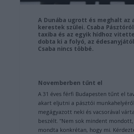
A Dunába ugrott és meghalt az a 
kerestek szülei. Csaba Pásztóról
taxiba és az egyik hídhoz vitet
dobta ki a folyó, az édesanyját
Csaba nincs többé.
Novemberben tűnt el
A 31 éves férfi Budapesten tűnt el ta
akart eljutni a pásztói munkahelyérő
megágyazott neki és vacsorával várta
beszélt. “Nem sok mindent mondott, 
mondta konkrétan, hogy mi. Kérdezt