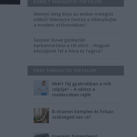
KIEMELT TÁMOGATÓI TARTALOM
Mennyi ideig bírja az ember melegvíz
nélkül? Mennyire fontos a villanybojler
a modern otthonokban?
Saunier Duval gázkazán
karbantartása a tél előtt – Hogyan
készüljünk fel a hóra és fagyra?
FRISS TÁMOGATÓI TARTALOM
Miért fáj gyakrabban a nők
csípője? – A válasz a
medencében rejlik
B-vitamin komplex és folsav:
szükséged van rá?
Energiát függetlenül: