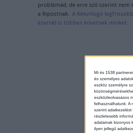
problémád, de erre szó szerint nem
a Ripostnak.
A Kékvillogó legfrisseb
ezernél is többen követnek minket.
Mi és 1538 partnerei
és személyes adatoka
eszköz személyre sz
közönségmérésekhez 
eszközleolvasásos mó
felhasználhatunk. A 
szerint adatkezelést
részletesebb informác
adatainak bizonyos k
ilyen jellegű adatke