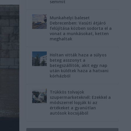
semmit
Munkahelyi baleset
Debrecenben: Vasúti átjáró
felújítása közben sodorta el a
vonat a munkásokat, ketten
meghaltak
Holtan vitták haza a súlyos
beteg asszonyt a
betegszállítók, akit egy nap
után küldtek haza a hatvani
kórházból
Trükkös tolvajok
szupermarketeknél: Ezekkel a
módszerrel lopják ki az
értékeket a gyanútlan
autósok kocsijából