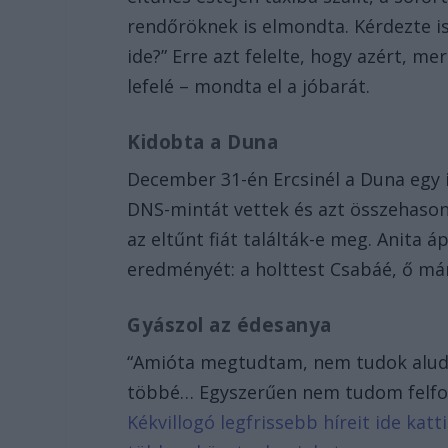
rendőröknek is elmondta. Kérdezte is 
ide?” Erre azt felelte, hogy azért, me
lefelé – mondta el a jóbarát.
Kidobta a Duna
December 31-én Ercsinél a Duna egy i
DNS-mintát vettek és azt összehasonl
az eltűnt fiát találták-e meg. Anita 
eredményét: a holttest Csabáé, ő má
Gyászol az édesanya
“Amióta megtudtam, nem tudok aludni
többé… Egyszerűen nem tudom felfog
Kékvillogó legfrissebb híreit ide kat