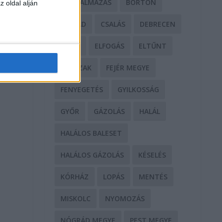
BÁNTALMAZÁS
BÖRTÖN
z oldal alján
CSALÁD
CSALÁS
DEBRECEN
DROG
ELFOGÁS
ELTŰNT
ERŐSZAK
FEJÉR MEGYE
FENYEGETÉS
GYILKOSSÁG
GYŐR
GÁZOLÁS
HALÁL
HALÁLOS BALESET
HALÁLOS GÁZOLÁS
KÉSELÉS
KÓRHÁZ
LOPÁS
MENTÉS
MISKOLC
NYOMOZÁS
NÓGRÁD MEGYE
PEST MEGYE