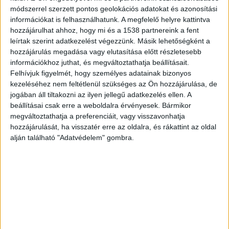
módszerrel szerzett pontos geolokációs adatokat és azonosítási
ide kattintva éred el!
információkat is felhasználhatunk. A megfelelő helyre kattintva
hozzájárulhat ahhoz, hogy mi és a 1538 partnereink a fent
leírtak szerint adatkezelést végezzünk. Másik lehetőségként a
hozzájárulás megadása vagy elutasítása előtt részletesebb
információkhoz juthat, és megváltoztathatja beállításait.
Felhívjuk figyelmét, hogy személyes adatainak bizonyos
kezeléséhez nem feltétlenül szükséges az Ön hozzájárulása, de
jogában áll tiltakozni az ilyen jellegű adatkezelés ellen. A
beállításai csak erre a weboldalra érvényesek. Bármikor
megváltoztathatja a preferenciáit, vagy visszavonhatja
hozzájárulását, ha visszatér erre az oldalra, és rákattint az oldal
alján található "Adatvédelem" gombra.
57 éves volt
A tragédia után az intézmény közösségi oldalán