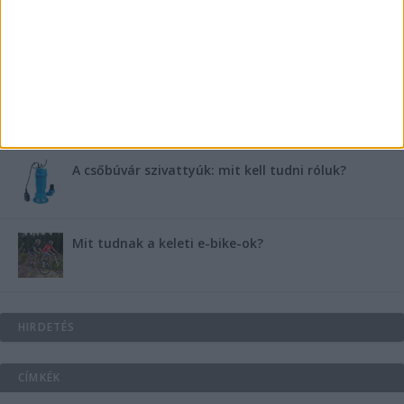
B-vitamin komplex és folsav: szükséged van rá?
Energiát függetlenül: szigetüzemű megoldások
A csőbúvár szivattyúk: mit kell tudni róluk?
Mit tudnak a keleti e-bike-ok?
HIRDETÉS
CÍMKÉK