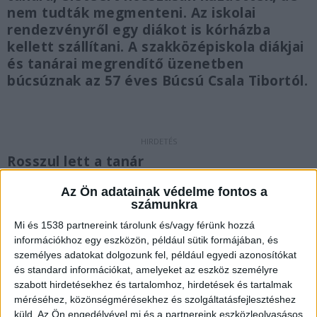
nem tudták megmenteni. Az iskolai
rendezvényről egy diákot is kórházba
kellett szállítani. A szakközépiskola diákjai
és tanárai megrendítő üzenetben
búcsúznak az 57 éves Búcsú Csala Tibortól.
Rosszul lett a tanár
Amint arról beszámoltunk, rosszul lett egy
Az Ön adatainak védelme fontos a
számunkra
oktató a Kiskunhalasi Szakképzési Centrum Vári
Mi és 1538 partnereink tárolunk és/vagy férünk hozzá
Szabó István Szakképző Iskola és Kollégium
információkhoz egy eszközön, például sütik formájában, és
pénteki szalagavató ünnepségén. A kiérkező
személyes adatokat dolgozunk fel, például egyedi azonosítókat
mentők hosszú időn keresztül próbálták
és standard információkat, amelyeket az eszköz személyre
szabott hirdetésekhez és tartalomhoz, hirdetések és tartalmak
stabilizálni az állapotát, de nem tudták
méréséhez, közönségmérésekhez és szolgáltatásfejlesztéshez
megmenteni.
A Kékvillogó.hu legfrissebb híreit
küld.
Az Ön engedélyével mi és a partnereink eszközleolvasásos