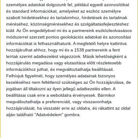
személyes adatokat dolgozunk fel, például egyedi azonosítókat
megérzéseidben. Ha a buszmegállóban vagy az
és standard információkat, amelyeket az eszköz személyre
utcán sétálva úgy érzed, valami „nincs rendben”
szabott hirdetésekhez és tartalomhoz, hirdetések és tartalmak
egy személlyel vagy a helyzettel, ne próbáld meg
méréséhez, közönségmérésekhez és szolgáltatásfejlesztéshez
küld.
Az Ön engedélyével mi és a partnereink eszközleolvasásos
racionalizálni vagy udvariasságból elnyomni ezt
módszerrel szerzett pontos geolokációs adatokat és azonosítási
az érzést. Az emberi agy tudat alatt ismeri fel a
információkat is felhasználhatunk. A megfelelő helyre kattintva
hozzájárulhat ahhoz, hogy mi és a 1538 partnereink a fent
veszélyt jelző mintákat (például a túl közeli állást
leírtak szerint adatkezelést végezzünk. Másik lehetőségként a
vagy a fixált tekintetet). Ha rossz érzésed van,
hozzájárulás megadása vagy elutasítása előtt részletesebb
információkhoz juthat, és megváltoztathatja beállításait.
azonnal változtass irányt vagy keress egy
Felhívjuk figyelmét, hogy személyes adatainak bizonyos
forgalmasabb pontot – inkább tévedj tízszer,
kezeléséhez nem feltétlenül szükséges az Ön hozzájárulása, de
mint hogy egyszer bajba kerülj.
A Kékvillogó
jogában áll tiltakozni az ilyen jellegű adatkezelés ellen. A
beállításai csak erre a weboldalra érvényesek. Bármikor
legfrissebb híreit ide kattintva éred el! A
megváltoztathatja a preferenciáit, vagy visszavonhatja
Facebookon már 342 ezernél is többen követnek
hozzájárulását, ha visszatér erre az oldalra, és rákattint az oldal
alján található "Adatvédelem" gombra.
minket.