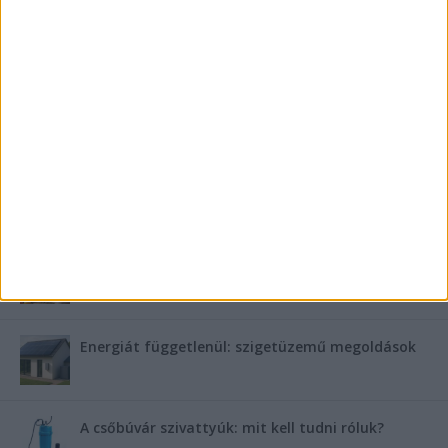
fontos a villanybojler a modern otthonokban?
Saunier Duval gázkazán karbantartása a tél előtt –
Hogyan készüljünk fel a hóra és fagyra?
FRISS TÁMOGATÓI TARTALOM
Miért fáj gyakrabban a nők csípője? – A válasz a
medencében rejlik
B-vitamin komplex és folsav: szükséged van rá?
Energiát függetlenül: szigetüzemű megoldások
A csőbúvár szivattyúk: mit kell tudni róluk?