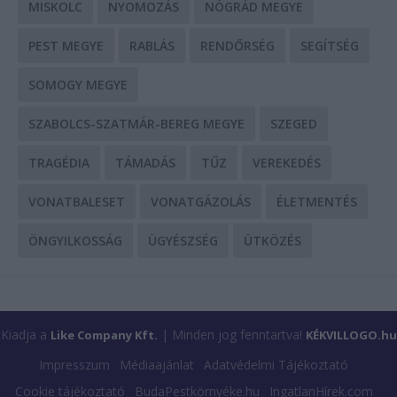
MISKOLC
NYOMOZÁS
NÓGRÁD MEGYE
PEST MEGYE
RABLÁS
RENDŐRSÉG
SEGÍTSÉG
SOMOGY MEGYE
SZABOLCS-SZATMÁR-BEREG MEGYE
SZEGED
TRAGÉDIA
TÁMADÁS
TŰZ
VEREKEDÉS
VONATBALESET
VONATGÁZOLÁS
ÉLETMENTÉS
ÖNGYILKOSSÁG
ÜGYÉSZSÉG
ÜTKÖZÉS
Kiadja a
| Minden jog fenntartva!
Like Company Kft.
KÉKVILLOGO.hu
Impresszum
Médiaajánlat
Adatvédelmi Tájékoztató
Cookie tájékoztató
BudaPestkörnyéke.hu
IngatlanHírek.com