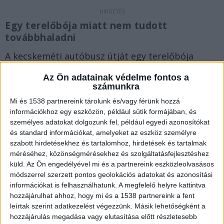
Egy terelőbója miatt nem tudott
továbbhaladni
A kecskeméti autóbusz útját egy terelőbója
akadályozta, aki behajtott a vasúti átjáróba, de
Az Ön adatainak védelme fontos a
onnan már nem tudott továbbhaladni. Közben a
számunkra
sorompó lecsukódott az érkező vonat miatt.
A
Mi és 1538 partnereink tárolunk és/vagy férünk hozzá
információkhoz egy eszközön, például sütik formájában, és
Kékvillogó.hu legfrissebb híreit ide kattintva éred
személyes adatokat dolgozunk fel, például egyedi azonosítókat
el!
és standard információkat, amelyeket az eszköz személyre
szabott hirdetésekhez és tartalomhoz, hirdetések és tartalmak
méréséhez, közönségmérésekhez és szolgáltatásfejlesztéshez
küld.
Az Ön engedélyével mi és a partnereink eszközleolvasásos
módszerrel szerzett pontos geolokációs adatokat és azonosítási
információkat is felhasználhatunk. A megfelelő helyre kattintva
hozzájárulhat ahhoz, hogy mi és a 1538 partnereink a fent
leírtak szerint adatkezelést végezzünk. Másik lehetőségként a
hozzájárulás megadása vagy elutasítása előtt részletesebb