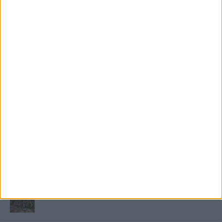
FRISS TÁMOGATÓI TARTALOM
Miért fáj gyakrabban a nők csípője? – A válasz a
medencében rejlik
B-vitamin komplex és folsav: szükséged van rá?
Energiát függetlenül: szigetüzemű megoldások
A csőbúvár szivattyúk: mit kell tudni róluk?
Mit tudnak a keleti e-bike-ok?