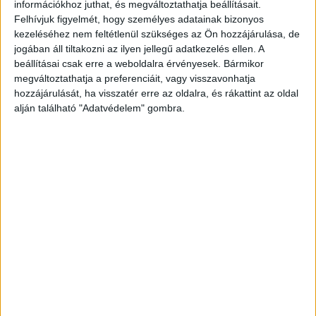
információkhoz juthat, és megváltoztathatja beállításait.
Felhívjuk figyelmét, hogy személyes adatainak bizonyos
kezeléséhez nem feltétlenül szükséges az Ön hozzájárulása, de
jogában áll tiltakozni az ilyen jellegű adatkezelés ellen. A
beállításai csak erre a weboldalra érvényesek. Bármikor
megváltoztathatja a preferenciáit, vagy visszavonhatja
hozzájárulását, ha visszatér erre az oldalra, és rákattint az oldal
alján található "Adatvédelem" gombra.
Az utasok a vasúti átjáróban rekedtek
A sofőr, jobb ötlet híján kinyitotta az ajtókat,
hogy az utasok a vonat érkezése előtt
biztonságosan el tudják hagyni a járművet.
A busz végül kikászálódott a vasúti
átjáróból