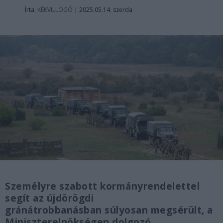
Írta:
KÉKVILLOGÓ
|
2025.05.14. szerda
Személyre szabott kormányrendelettel
segít az újdörögdi
gránátrobbanásban súlyosan megsérült, a
Miniszterelnökségen dolgozó