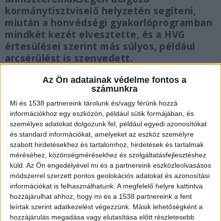
kormánytisztviselő helyzetén segíteni,
miután a honvédségi gyakorlóprogramban
mindkét kezét elvesztette, és a HVG
értesülései szerint más súlyos, például
arcsérülést is szenvedett.
Az Ön adatainak védelme fontos a
számunkra
Mi és 1538 partnereink tárolunk és/vagy férünk hozzá
Felrobbant a kézigránát
információkhoz egy eszközön, például sütik formájában, és
személyes adatokat dolgozunk fel, például egyedi azonosítókat
Amint arról többször beszámoltunk
, március
és standard információkat, amelyeket az eszköz személyre
szabott hirdetésekhez és tartalomhoz, hirdetések és tartalmak
végén súlyos baleset történt a Magyar
méréséhez, közönségmérésekhez és szolgáltatásfejlesztéshez
Honvédség újdörögdi gyakorlóterén. Egy éles
küld.
Az Ön engedélyével mi és a partnereink eszközleolvasásos
kézigránát robbant fel az egyik
módszerrel szerzett pontos geolokációs adatokat és azonosítási
információkat is felhasználhatunk. A megfelelő helyre kattintva
kormánytisztviselő kezében, ketten súlyosan
hozzájárulhat ahhoz, hogy mi és a 1538 partnereink a fent
megsérültek. Egy 29 éves nőt életveszélyes
leírtak szerint adatkezelést végezzünk. Másik lehetőségként a
hozzájárulás megadása vagy elutasítása előtt részletesebb