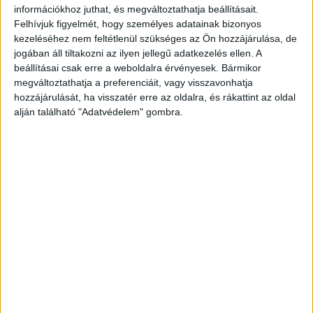
sérülésekkel szállítottak a Honvédkórházba.
információkhoz juthat, és megváltoztathatja beállításait.
Másnap kiderült, a kormánytisztviselő kezében
Felhívjuk figyelmét, hogy személyes adatainak bizonyos
kezeléséhez nem feltétlenül szükséges az Ön hozzájárulása, de
robbant fel a az éles lőszer, mindkét kezét
jogában áll tiltakozni az ilyen jellegű adatkezelés ellen. A
elveszítette, továbbá arcsérülést is szenvedett. A
beállításai csak erre a weboldalra érvényesek. Bármikor
másik sérült a kiképzőkatona volt. Az ő kezelését
megváltoztathatja a preferenciáit, vagy visszavonhatja
hozzájárulását, ha visszatér erre az oldalra, és rákattint az oldal
Veszprémben kezdték meg.
A Kékvillogó
alján található "Adatvédelem" gombra.
legfrissebb híreit ide kattintva éred el! A
Facebookon már 342 ezernél is többen követnek
minket.