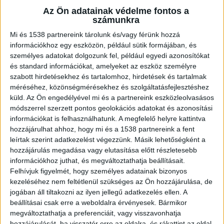
Sokan gondolják úgy, hogy otthoni körülmények
Az Ön adatainak védelme fontos a
között is produkálni tudják azt az eredményt,
számunkra
amelyet egy profi szalonban kapnak. Azonban a
Mi és 1538 partnereink tárolunk és/vagy férünk hozzá
információkhoz egy eszközön, például sütik formájában, és
házilag végzett keratinpótlás nem lesz
személyes adatokat dolgozunk fel, például egyedi azonosítókat
ugyanolyan, mintha szakember végezné el a
és standard információkat, amelyeket az eszköz személyre
szabott hirdetésekhez és tartalomhoz, hirdetések és tartalmak
beavatkozást. A
Denza lézeres hajkezelése
méréséhez, közönségmérésekhez és szolgáltatásfejlesztéshez
nőknek
további lehetőséget kínál arra, hogy
küld.
Az Ön engedélyével mi és a partnereink eszközleolvasásos
hajunk csodásan dús és fényes legyen.
módszerrel szerzett pontos geolokációs adatokat és azonosítási
információkat is felhasználhatunk. A megfelelő helyre kattintva
hozzájárulhat ahhoz, hogy mi és a 1538 partnereink a fent
Mi a keratin?
leírtak szerint adatkezelést végezzünk. Másik lehetőségként a
hozzájárulás megadása vagy elutasítása előtt részletesebb
információkhoz juthat, és megváltoztathatja beállításait.
A haj egyik fő építőeleme a keratin, amely a
Felhívjuk figyelmét, hogy személyes adatainak bizonyos
hajszálak szerkezetét és egészségét biztosítja.
kezeléséhez nem feltétlenül szükséges az Ön hozzájárulása, de
jogában áll tiltakozni az ilyen jellegű adatkezelés ellen. A
Ha a haj keratinszintje csökken, például
beállításai csak erre a weboldalra érvényesek. Bármikor
hőkezelés, vegyi anyagok vagy külső környezeti
megváltoztathatja a preferenciáit, vagy visszavonhatja
hozzájárulását, ha visszatér erre az oldalra, és rákattint az oldal