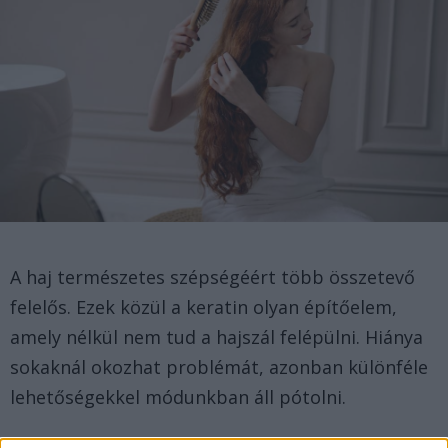
A haj természetes szépségéért több összetevő
felelős. Ezek közül a keratin olyan építőelem,
amely nélkül nem tud a hajszál felépülni. Hiánya
sokaknál okozhat problémát, azonban különféle
lehetőségekkel módunkban áll pótolni.