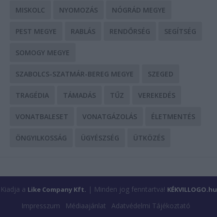
MISKOLC
NYOMOZÁS
NÓGRÁD MEGYE
PEST MEGYE
RABLÁS
RENDŐRSÉG
SEGÍTSÉG
SOMOGY MEGYE
SZABOLCS-SZATMÁR-BEREG MEGYE
SZEGED
TRAGÉDIA
TÁMADÁS
TŰZ
VEREKEDÉS
VONATBALESET
VONATGÁZOLÁS
ÉLETMENTÉS
ÖNGYILKOSSÁG
ÜGYÉSZSÉG
ÜTKÖZÉS
Kiadja a
| Minden jog fenntartva!
Like Company Kft.
KÉKVILLOGO.hu
Impresszum
Médiaajánlat
Adatvédelmi Tájékoztató