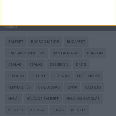
HIRDETÉS
CÍMKÉK
BALESET
BORSOD MEGYE
BUDAPEST
BÁCS-KISKUN MEGYE
BÁNTALMAZÁS
BÖRTÖN
CSALÁD
CSALÁS
DEBRECEN
DROG
ELFOGÁS
ELTŰNT
ERŐSZAK
FEJÉR MEGYE
FENYEGETÉS
GYILKOSSÁG
GYŐR
GÁZOLÁS
HALÁL
HALÁLOS BALESET
HALÁLOS GÁZOLÁS
KÉSELÉS
KÓRHÁZ
LOPÁS
MENTÉS