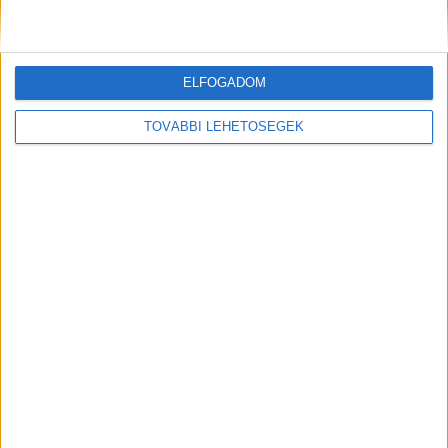
Ez a cikk szponzorált tartalom, megrendelő a
ELFOGADOM
denzahair.hu oldalt működtető cég.
TOVÁBBI LEHETŐSÉGEK
MEGOSZTÁS: