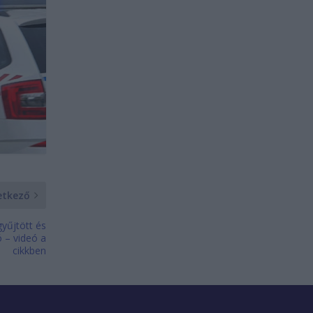
etkező
yűjtött és
 – videó a
cikkben