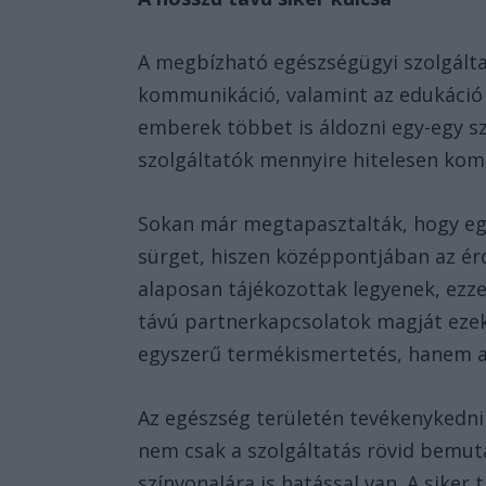
A megbízható egészségügyi szolgáltat
kommunikáció, valamint az edukáció 
emberek többet is áldozni egy-egy s
szolgáltatók mennyire hitelesen ko
Sokan már megtapasztalták, hogy eg
sürget, hiszen középpontjában az érd
alaposan tájékozottak legyenek, ezz
távú partnerkapcsolatok magját ezek
egyszerű termékismertetés, hanem a 
Az egészség területén tevékenykedn
nem csak a szolgáltatás rövid bemut
színvonalára is hatással van. A siker