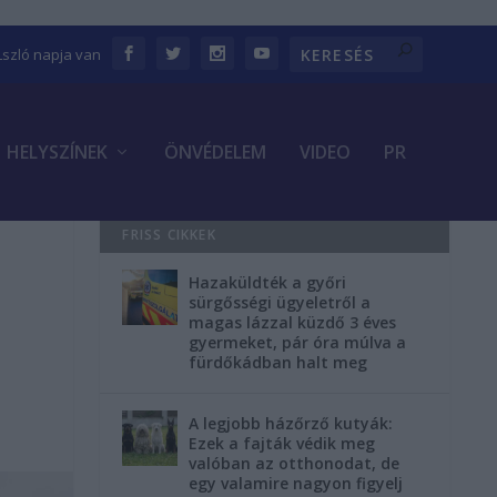
Lszló napja van
HELYSZÍNEK
ÖNVÉDELEM
VIDEO
PR
FRISS CIKKEK
Hazaküldték a győri
sürgősségi ügyeletről a
magas lázzal küzdő 3 éves
gyermeket, pár óra múlva a
fürdőkádban halt meg
A legjobb házőrző kutyák:
Ezek a fajták védik meg
valóban az otthonodat, de
egy valamire nagyon figyelj