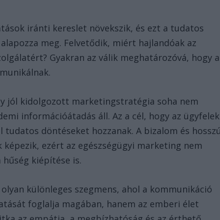
ások iránti kereslet növekszik, és ezt a tudatos
alapozza meg. Felvetődik, miért hajlandóak az
zolgálatért? Gyakran az válik meghatározóvá, hogy a
mmunikálnak.
y jól kidolgozott marketingstratégia soha nem
emi információátadás áll. Az a cél, hogy az ügyfelek
el tudatos döntéseket hozzanak. A bizalom és hossz
 képezik, ezért az egészségügyi marketing nem
hűség kiépítése is.
i olyan különleges szegmens, ahol a kommunikáció
atását foglalja magában, hanem az emberi élet
 titka az empátia, a megbízhatóság és az érthető