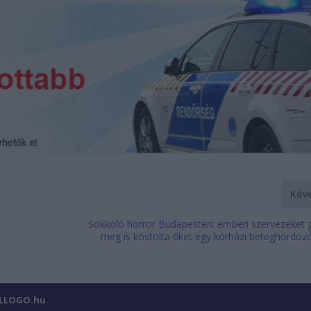
Köv
Sokkoló horror Budapesten: emberi szervezeket g
meg is kóstolta őket egy kórházi beteghordozó
ILLOGO.hu