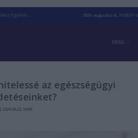
kra figyeltek...
2026. augusztus 8., 11:55:58
- 
FRISS
itelessé az egészségügyi
detéseinket?
|
2026.06.22. hétfő