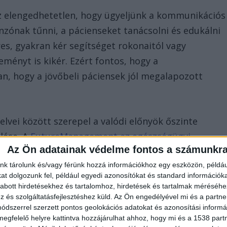
z elengedhetetlen, hogy ügyeljünk a kommunikációs
zónak tűnni, a pácienseket tanácsolni és edukálni
eres, gyakran kér segítséget rokonaitól vagy
eményt is kikér. Ezért fontos, hogy a
n, hogy a jövőbeli páciensek jól megalapozott
elvei között szerepel a valódi előnyök őszinte
lése. A
FutureManagement az egészségügyi
Az Ön adatainak védelme fontos a számunkr
érdekeinek prioritásként történő kezelése
nk tárolunk és/vagy férünk hozzá információkhoz egy eszközön, példáu
ljünk nemcsak a jogi előírásoknak, hanem a betege
t dolgozunk fel, például egyedi azonosítókat és standard információk
ősítésének is része legyen.
abott hirdetésekhez és tartalomhoz, hirdetések és tartalmak méréséhe
és szolgáltatásfejlesztéshez küld.
Az Ön engedélyével mi és a partne
dszerrel szerzett pontos geolokációs adatokat és azonosítási informác
megfelelő helyre kattintva hozzájárulhat ahhoz, hogy mi és a 1538 partne