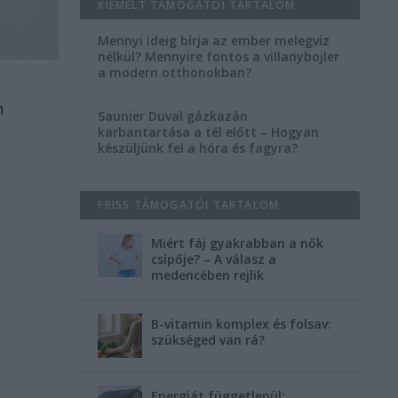
KIEMELT TÁMOGATÓI TARTALOM
Mennyi ideig bírja az ember melegvíz
nélkül? Mennyire fontos a villanybojler
a modern otthonokban?
n
Saunier Duval gázkazán
karbantartása a tél előtt – Hogyan
készüljünk fel a hóra és fagyra?
FRISS TÁMOGATÓI TARTALOM
Miért fáj gyakrabban a nők
csípője? – A válasz a
medencében rejlik
B-vitamin komplex és folsav:
szükséged van rá?
Energiát függetlenül: