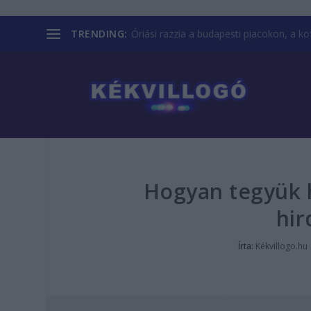
TRENDING:
Óriási razzia a budapesti piacokon, a kofá
Hogyan tegyük h
hir
Írta:
Kékvillogo.hu