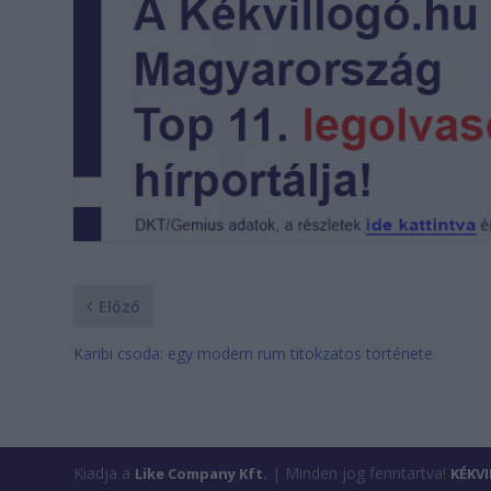
Előző
Karibi csoda: egy modern rum titokzatos története
Kiadja a
| Minden jog fenntartva!
Like Company Kft.
KÉKV