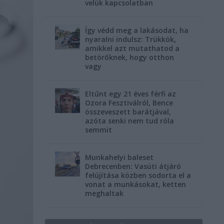
velük kapcsolatban
Így védd meg a lakásodat, ha
nyaralni indulsz: Trükkök,
amikkel azt mutathatod a
betörőknek, hogy otthon
vagy
Eltűnt egy 21 éves férfi az
Ozora Fesztiválról, Bence
összeveszett barátjával,
azóta senki nem tud róla
semmit
Munkahelyi baleset
Debrecenben: Vasúti átjáró
felújítása közben sodorta el a
vonat a munkásokat, ketten
meghaltak