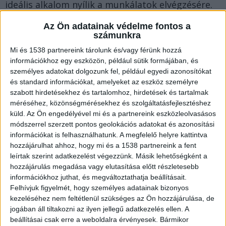
ideális alkalom nyílik a munkálatok elvégzésére.
Melyek azok a módszerek, amelyekkel
Az Ön adatainak védelme fontos a
csökkenthetők az energiafogyasztási költségek,
számunkra
egyúttal növelve a komfortot? Vessünk egy
Mi és 1538 partnereink tárolunk és/vagy férünk hozzá
információkhoz egy eszközön, például sütik formájában, és
pillantást ezekre!
személyes adatokat dolgozunk fel, például egyedi azonosítókat
és standard információkat, amelyeket az eszköz személyre
szabott hirdetésekhez és tartalomhoz, hirdetések és tartalmak
Mi is az a hőszigetelés, és miért lényeges?
méréséhez, közönségmérésekhez és szolgáltatásfejlesztéshez
küld.
Az Ön engedélyével mi és a partnereink eszközleolvasásos
Sokan talán nem is gondolnak bele, de a
módszerrel szerzett pontos geolokációs adatokat és azonosítási
információkat is felhasználhatunk. A megfelelő helyre kattintva
hőszigetelés nem más, mint különböző anyagok
hozzájárulhat ahhoz, hogy mi és a 1538 partnereink a fent
és technikai eljárások kombinációja, amelyek
leírtak szerint adatkezelést végezzünk. Másik lehetőségként a
hozzájárulás megadása vagy elutasítása előtt részletesebb
célja a hőátadás mérséklése. Alapját a hővezetés,
információkhoz juthat, és megváltoztathatja beállításait.
hőáramlás és hősugárzás tanulmányozása
Felhívjuk figyelmét, hogy személyes adatainak bizonyos
képezi. Egy hőszigetelt épületben minimális a
kezeléséhez nem feltétlenül szükséges az Ön hozzájárulása, de
jogában áll tiltakozni az ilyen jellegű adatkezelés ellen. A
hőveszteség, így a fűtési és hűtési kiadások
beállításai csak erre a weboldalra érvényesek. Bármikor