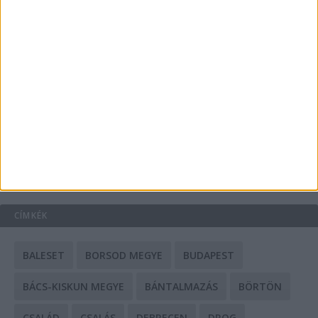
A csőbúvár szivattyúk: mit kell tudni róluk?
Mit tudnak a keleti e-bike-ok?
HIRDETÉS
CÍMKÉK
BALESET
BORSOD MEGYE
BUDAPEST
BÁCS-KISKUN MEGYE
BÁNTALMAZÁS
BÖRTÖN
CSALÁD
CSALÁS
DEBRECEN
DROG