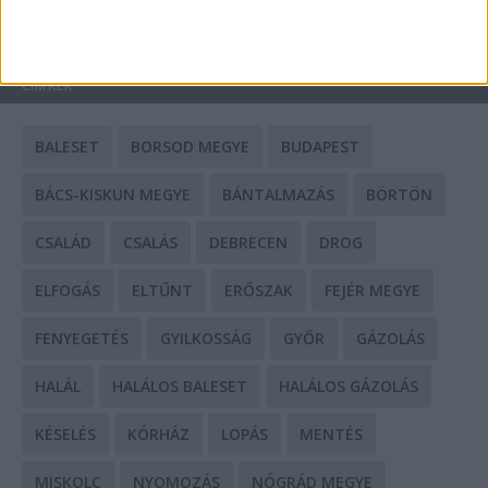
HIRDETÉS
CÍMKÉK
BALESET
BORSOD MEGYE
BUDAPEST
BÁCS-KISKUN MEGYE
BÁNTALMAZÁS
BÖRTÖN
CSALÁD
CSALÁS
DEBRECEN
DROG
ELFOGÁS
ELTŰNT
ERŐSZAK
FEJÉR MEGYE
FENYEGETÉS
GYILKOSSÁG
GYŐR
GÁZOLÁS
HALÁL
HALÁLOS BALESET
HALÁLOS GÁZOLÁS
KÉSELÉS
KÓRHÁZ
LOPÁS
MENTÉS
MISKOLC
NYOMOZÁS
NÓGRÁD MEGYE