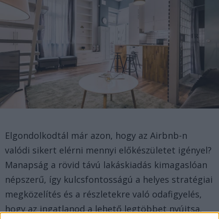
Elgondolkodtál már azon, hogy az Airbnb-n
valódi sikert elérni mennyi előkészületet igényel?
Manapság a rövid távú lakáskiadás kimagaslóan
népszerű, így kulcsfontosságú a helyes stratégiai
megközelítés és a részletekre való odafigyelés,
hogy az ingatlanod a lehető legtöbbet nyújtsa.