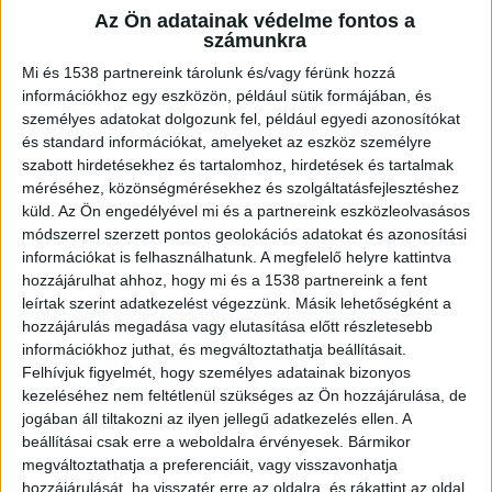
Az Ön adatainak védelme fontos a
Dinamikus árképzés a maximális
számunkra
versenyképességért
Mi és 1538 partnereink tárolunk és/vagy férünk hozzá
információkhoz egy eszközön, például sütik formájában, és
személyes adatokat dolgozunk fel, például egyedi azonosítókat
Az ingatlanpiac dinamikusan változik, egyes
és standard információkat, amelyeket az eszköz személyre
szabott hirdetésekhez és tartalomhoz, hirdetések és tartalmak
éjszakák többet érhetnek, mint mások. A
méréséhez, közönségmérésekhez és szolgáltatásfejlesztéshez
versenytársak árai, a kereslet és az események
küld.
Az Ön engedélyével mi és a partnereink eszközleolvasásos
módszerrel szerzett pontos geolokációs adatokat és azonosítási
mind befolyásolják a megfelelő ár
információkat is felhasználhatunk. A megfelelő helyre kattintva
meghatározását. Érdemes olyan rendszerbe
hozzájárulhat ahhoz, hogy mi és a 1538 partnereink a fent
fektetni, ami ezt folyamatosan figyeli és
leírtak szerint adatkezelést végezzünk. Másik lehetőségként a
hozzájárulás megadása vagy elutasítása előtt részletesebb
optimalizálja neked, hogy mindig versenyképes
információkhoz juthat, és megváltoztathatja beállításait.
maradhass. Ez megóv attól, hogy alul- vagy
Felhívjuk figyelmét, hogy személyes adatainak bizonyos
kezeléséhez nem feltétlenül szükséges az Ön hozzájárulása, de
túlárazd a szállásodat, így megteremtheted a
jogában áll tiltakozni az ilyen jellegű adatkezelés ellen. A
nyereséges foglalásokat. Ha egyedül nem
beállításai csak erre a weboldalra érvényesek. Bármikor
megváltoztathatja a preferenciáit, vagy visszavonhatja
boldogulsz, érdemes a
BPresidence
hozzájárulását, ha visszatér erre az oldalra, és rákattint az oldal