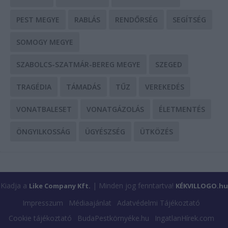
PEST MEGYE
RABLÁS
RENDŐRSÉG
SEGÍTSÉG
SOMOGY MEGYE
SZABOLCS-SZATMÁR-BEREG MEGYE
SZEGED
TRAGÉDIA
TÁMADÁS
TŰZ
VEREKEDÉS
VONATBALESET
VONATGÁZOLÁS
ÉLETMENTÉS
ÖNGYILKOSSÁG
ÜGYÉSZSÉG
ÜTKÖZÉS
Kiadja a
| Minden jog fenntartva!
Like Company Kft.
KÉKVILLOGO.hu
Impresszum
Médiaajánlat
Adatvédelmi Tájékoztató
Cookie tájékoztató
BudaPestkörnyéke.hu
IngatlanHírek.com