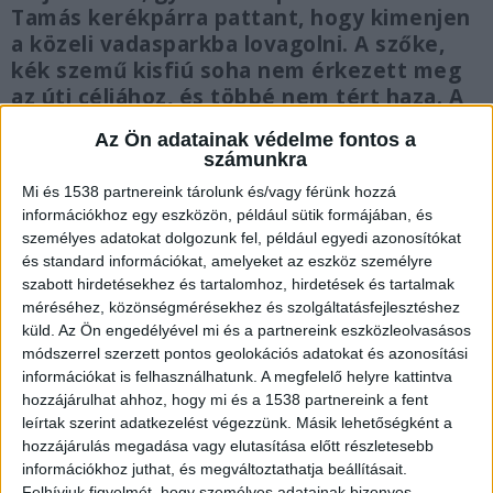
Tamás kerékpárra pattant, hogy kimenjen
a közeli vadasparkba lovagolni. A szőke,
kék szemű kisfiú soha nem érkezett meg
az úti céljához, és többé nem tért haza. A
biciklije később egy árokparton került elő,
Az Ön adatainak védelme fontos a
ő maga azonban mintha köddé vált
számunkra
volna. Csak 2025-ben derült ki, hogy a
Mi és 1538 partnereink tárolunk és/vagy férünk hozzá
kisfiú gyilkosság áldozata lett.
információkhoz egy eszközön, például sütik formájában, és
személyes adatokat dolgozunk fel, például egyedi azonosítókat
és standard információkat, amelyeket az eszköz személyre
szabott hirdetésekhez és tartalomhoz, hirdetések és tartalmak
méréséhez, közönségmérésekhez és szolgáltatásfejlesztéshez
F. János végezhetett a kisfiúval
küld.
Az Ön engedélyével mi és a partnereink eszközleolvasásos
módszerrel szerzett pontos geolokációs adatokat és azonosítási
A vád szerint a kőműves szakmát tanuló, akkor
információkat is felhasználhatunk. A megfelelő helyre kattintva
16 éves F. János a középiskolai évei alatt
hozzájárulhat ahhoz, hogy mi és a 1538 partnereink a fent
leírtak szerint adatkezelést végezzünk. Másik lehetőségként a
építkezéseken segédmunkásként dolgozott.
hozzájárulás megadása vagy elutasítása előtt részletesebb
2000. május 28-án egyedül volt a bajai külterületi
információkhoz juthat, és megváltoztathatja beállításait.
Felhívjuk figyelmét, hogy személyes adatainak bizonyos