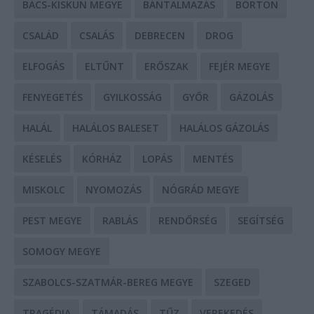
BÁCS-KISKUN MEGYE
BÁNTALMAZÁS
BÖRTÖN
CSALÁD
CSALÁS
DEBRECEN
DROG
ELFOGÁS
ELTŰNT
ERŐSZAK
FEJÉR MEGYE
FENYEGETÉS
GYILKOSSÁG
GYŐR
GÁZOLÁS
HALÁL
HALÁLOS BALESET
HALÁLOS GÁZOLÁS
KÉSELÉS
KÓRHÁZ
LOPÁS
MENTÉS
MISKOLC
NYOMOZÁS
NÓGRÁD MEGYE
PEST MEGYE
RABLÁS
RENDŐRSÉG
SEGÍTSÉG
SOMOGY MEGYE
SZABOLCS-SZATMÁR-BEREG MEGYE
SZEGED
TRAGÉDIA
TÁMADÁS
TŰZ
VEREKEDÉS