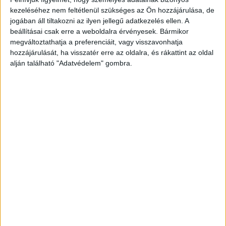
tanyán ahol a rábízott munkákat végezte.
kezeléséhez nem feltétlenül szükséges az Ön hozzájárulása, de
Napközben kiment dohányozni a közeli dűlőútra,
jogában áll tiltakozni az ilyen jellegű adatkezelés ellen. A
beállításai csak erre a weboldalra érvényesek. Bármikor
ahol felfigyelt az arra bicikliző Till Tamásra.
megváltoztathatja a preferenciáit, vagy visszavonhatja
Ekkor – egy hirtelen ötlettől vezérelve –
hozzájárulását, ha visszatér erre az oldalra, és rákattint az oldal
leszólította a nála jóval gyengébb fizikumú
alján található "Adatvédelem" gombra.
gyermeket, akit segítségkérés ürügyén a tanyára
csalt.
A Kékvillogó legfrissebb híreit ide kattintva
éred el! A Facebookon már 342 ezernél is többen
követnek minket.