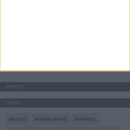
Energiát függetlenül: szigetüzemű megoldások
A csőbúvár szivattyúk: mit kell tudni róluk?
Mit tudnak a keleti e-bike-ok?
HIRDETÉS
CÍMKÉK
BALESET
BORSOD MEGYE
BUDAPEST