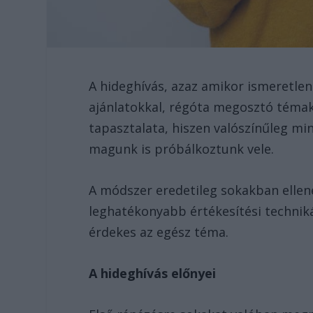
A hideghívás, azaz amikor ismeretle
ajánlatokkal, régóta megosztó téma
tapasztalata, hiszen valószínűleg mi
magunk is próbálkoztunk vele.
A módszer eredetileg sokakban ellen
leghatékonyabb értékesítési techniká
érdekes az egész téma.
A hideghívás előnyei