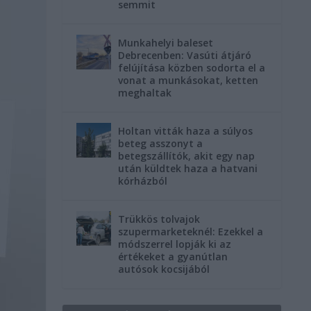
semmit
Munkahelyi baleset
Debrecenben: Vasúti átjáró
felújítása közben sodorta el a
vonat a munkásokat, ketten
meghaltak
Holtan vitták haza a súlyos
beteg asszonyt a
betegszállítók, akit egy nap
után küldtek haza a hatvani
kórházból
Trükkös tolvajok
szupermarketeknél: Ezekkel a
módszerrel lopják ki az
értékeket a gyanútlan
autósok kocsijából