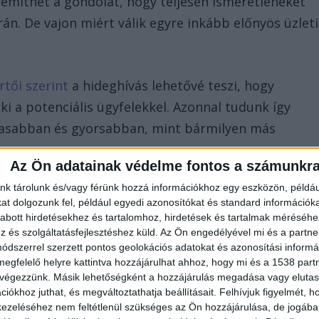
émíthet a gondolat, hogy teljesen ismeretleneket
rán. De vajon miért válik egyre inkább előnyös üzleti
tői szerint
a hideghívás lehetővé teszi, hogy
i a potenciális ügyfelekkel. Azonnal tudunk így
lmasabban és gyorsabban, mint bármilyen más
Az Ön adatainak védelme fontos a számunkr
nk tárolunk és/vagy férünk hozzá információkhoz egy eszközön, példáu
bott megközelítéssel pontosan azokat a
t dolgozunk fel, például egyedi azonosítókat és standard információk
alóban értékelik az ajánlatunkat.
abott hirdetésekhez és tartalomhoz, hirdetések és tartalmak méréséhe
és szolgáltatásfejlesztéshez küld.
Az Ön engedélyével mi és a partne
dszerrel szerzett pontos geolokációs adatokat és azonosítási informác
megfelelő helyre kattintva hozzájárulhat ahhoz, hogy mi és a 1538 partne
 végezzünk. Másik lehetőségként a hozzájárulás megadása vagy elutasí
iókhoz juthat, és megváltoztathatja beállításait.
Felhívjuk figyelmét, 
 hideghívás zavaró lehet, és negatív hatással van az
ezeléséhez nem feltétlenül szükséges az Ön hozzájárulása, de jogában 
yakran mást mutat. A legnagyobb kihívás nem az,