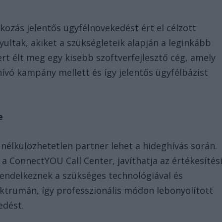
kozás jelentős ügyfélnövekedést ért el célzott
yultak, akiket a szükségleteik alapján a leginkább
ert élt meg egy kisebb szoftverfejlesztő cég, amely
ívó kampány mellett és így jelentős ügyfélbázist
e
 nélkülözhetetlen partner lehet a hideghívás során.
a ConnectYOU Call Center, javíthatja az értékesítés
endelkeznek a szükséges technológiával és
ektrumán, így professzionális módon lebonyolított
edést.