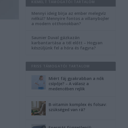
KIEMELT TÁMOGATÓI TARTALOM
Mennyi ideig bírja az ember melegvíz
nélkül? Mennyire fontos a villanybojler
a modern otthonokban?
Saunier Duval gázkazán
karbantartása a tél előtt – Hogyan
készüljünk fel a hóra és fagyra?
FRISS TÁMOGATÓI TARTALOM
Miért fáj gyakrabban a nők
csípője? – A válasz a
medencében rejlik
B-vitamin komplex és folsav:
szükséged van rá?
Energiát függetlenül: