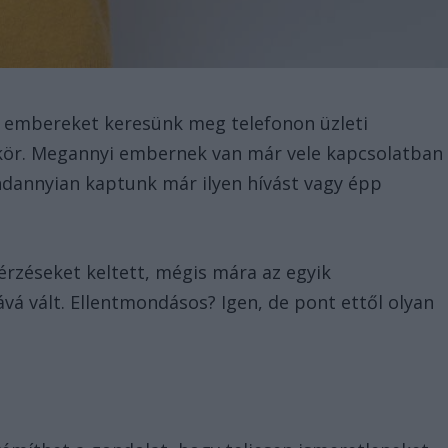
n embereket keresünk meg telefonon üzleti
kör. Megannyi embernek van már vele kapcsolatban
ndannyian kaptunk már ilyen hívást vagy épp
érzéseket keltett, mégis mára az egyik
vá vált. Ellentmondásos? Igen, de pont ettől olyan