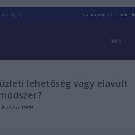
kra figyeltek...
2026. augusztus 7., 11:06:42
- I
FRISS
zleti lehetőség vagy elavult
módszer?
|
2025.01.22. szerda