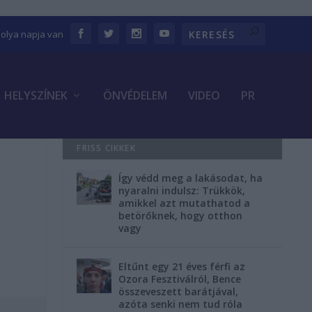
bolya napja van
HELYSZÍNEK
ÖNVÉDELEM
VIDEO
PR
FRISS CIKKEK
Így védd meg a lakásodat, ha
nyaralni indulsz: Trükkök,
amikkel azt mutathatod a
betörőknek, hogy otthon
vagy
Eltűnt egy 21 éves férfi az
Ozora Fesztiválról, Bence
összeveszett barátjával,
azóta senki nem tud róla