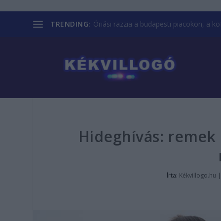
TRENDING:
Óriási razzia a budapesti piacokon, a kofá
Hideghívás: remek ü
Írta:
Kékvillogo.hu