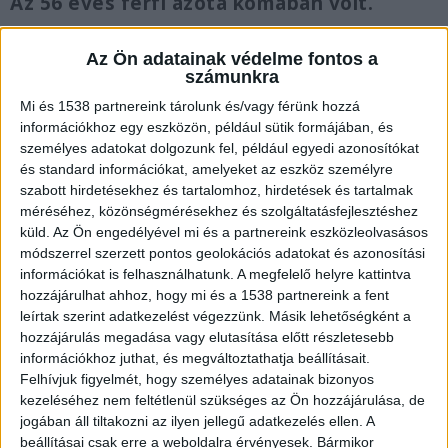
Az 56 éves férfi azóta kómában volt.
Az Ön adatainak védelme fontos a
számunkra
Mi és 1538 partnereink tárolunk és/vagy férünk hozzá
Meghalt Dudás Miki édesapja
információkhoz egy eszközön, például sütik formájában, és
személyes adatokat dolgozunk fel, például egyedi azonosítókat
A kajakos édesapja feladta a küzdelmet, közel fél
és standard információkat, amelyeket az eszköz személyre
évig volt kómában. “Zöld csillag kihunyt az égen,
szabott hirdetésekhez és tartalomhoz, hirdetések és tartalmak
a csónak partot ért Hideg csendben fekete
méréséhez, közönségmérésekhez és szolgáltatásfejlesztéshez
küld.
Az Ön engedélyével mi és a partnereink eszközleolvasásos
minden, legyen az álmod. Legyen az álmod szép…
módszerrel szerzett pontos geolokációs adatokat és azonosítási
Nyugodj Békében Édesapám!” – írta vasárnap
információkat is felhasználhatunk. A megfelelő helyre kattintva
hozzájárulhat ahhoz, hogy mi és a 1538 partnereink a fent
délután közösségi oldalán Dudás Miki.
A
leírtak szerint adatkezelést végezzünk. Másik lehetőségként a
Kékvillogó legfrissebb híreit ide kattintva éred el!
hozzájárulás megadása vagy elutasítása előtt részletesebb
információkhoz juthat, és megváltoztathatja beállításait.
A Facebookon már 341 ezernél is többen
Felhívjuk figyelmét, hogy személyes adatainak bizonyos
követnek minket.
kezeléséhez nem feltétlenül szükséges az Ön hozzájárulása, de
jogában áll tiltakozni az ilyen jellegű adatkezelés ellen. A
beállításai csak erre a weboldalra érvényesek. Bármikor