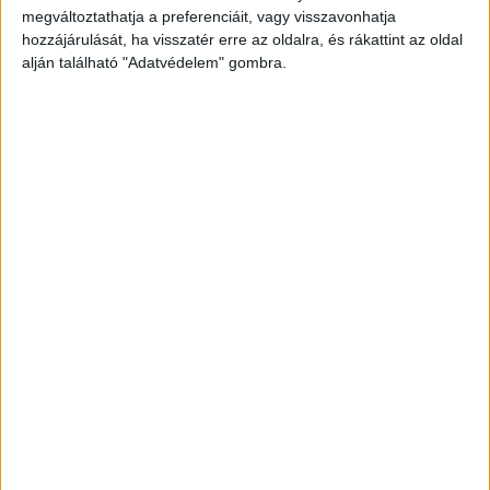
megváltoztathatja a preferenciáit, vagy visszavonhatja
hozzájárulását, ha visszatér erre az oldalra, és rákattint az oldal
alján található "Adatvédelem" gombra.
Rátámadtak az édesapjára
Augusztus 30-án, az egyik budapesti benzinkúton
támadt rá 5 férfi Dudás Mikire és édesapjára. A
bokszolók olyan durván bántalmazták a