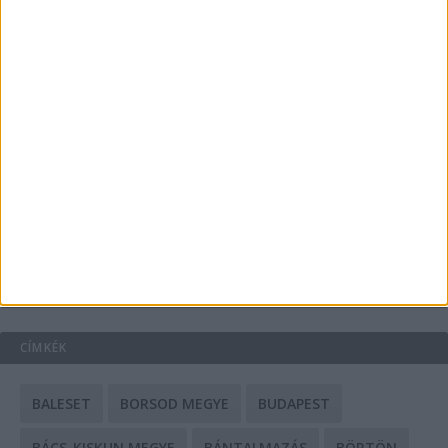
Energiát függetlenül: szigetüzemű megoldások
A csőbúvár szivattyúk: mit kell tudni róluk?
Mit tudnak a keleti e-bike-ok?
HIRDETÉS
CÍMKÉK
BALESET
BORSOD MEGYE
BUDAPEST
BÁCS-KISKUN MEGYE
BÁNTALMAZÁS
BÖRTÖN