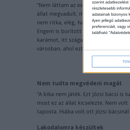
szerint adatkezelést
“Nem láttam az esetet, csak hallottam
részletesebb informác
állat megvadult, miközben az öreg az 
adatainak bizonyos k
ilyen jellegű adatke
nem ritka, elég, ha egy bögöly megcsí
preferenciáit, vagy v
Engem is borított már fel bika, sőt a
található "Adatvéde
karámot, itt száguldoztak a faluban,
városban, ahol ezt direkt csinálják” 
TOV
Nem tudta megvédeni magát
“A bika nem játék. Ezt Józsi bácsi is 
most ez az állat kicselezte. Nem volt
taposta. Hiába volt ott Józsi bácsiná
Lakodalomra készültek