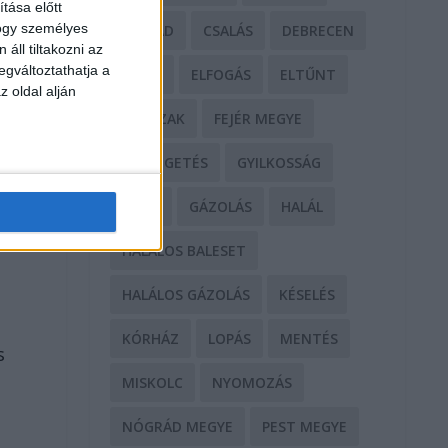
tása előtt
hogy személyes
CSALÁD
CSALÁS
DEBRECEN
áll tiltakozni az
egváltoztathatja a
DROG
ELFOGÁS
ELTŰNT
z oldal alján
ERŐSZAK
FEJÉR MEGYE
l
FENYEGETÉS
GYILKOSSÁG
.
GYŐR
GÁZOLÁS
HALÁL
HALÁLOS BALESET
HALÁLOS GÁZOLÁS
KÉSELÉS
KÓRHÁZ
LOPÁS
MENTÉS
s
MISKOLC
NYOMOZÁS
NÓGRÁD MEGYE
PEST MEGYE