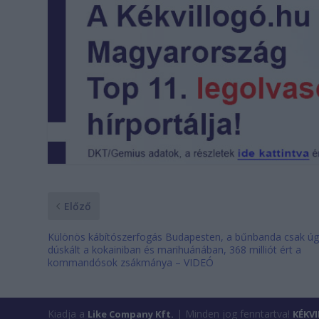
Előző
Különös kábítószerfogás Budapesten, a bűnbanda csak ú
dúskált a kokainiban és marihuánában, 368 milliót ért a
kommandósok zsákmánya – VIDEÓ
Kiadja a
| Minden jog fenntartva!
Like Company Kft.
KÉKV