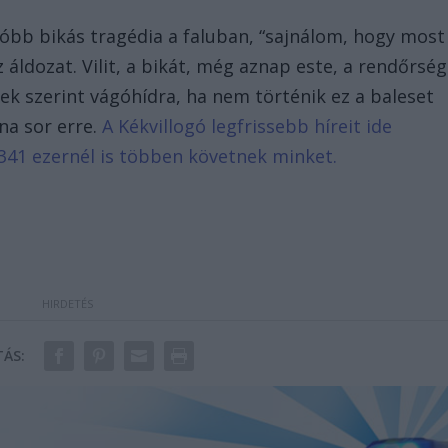
utóbb bikás tragédia a faluban, “sajnálom, hogy most
 áldozat. Vilit, a bikát, még aznap este, a rendőrség
zek szerint vágóhídra, ha nem történik ez a baleset
na sor erre.
A Kékvillogó legfrissebb híreit ide
341 ezernél is többen követnek minket.
ÁS: