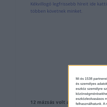
Kékvillogó legfrissebb híreit ide kat
többen követnek minket.
Mi és 1538 partnerei
és személyes adatoka
eszköz személyre sz
közönségmérésekhez 
eszközleolvasásos mó
12 mázsás volt az állat
felhasználhatunk. A 