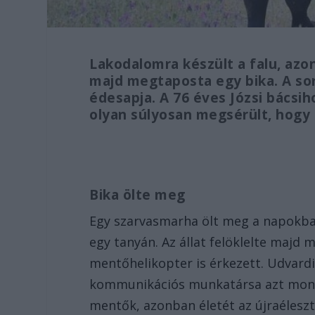
Lakodalomra készült a falu, az
majd megtaposta egy bika. A sors
édesapja. A 76 éves Józsi bácsi
olyan súlyosan megsérült, hog
Bika ölte meg
Egy szarvasmarha ölt meg a napokba
egy tanyán. Az állat felöklelte majd 
mentőhelikopter is érkezett. Udvard
kommunikációs munkatársa azt mondta
mentők, azonban életét az újraéleszt