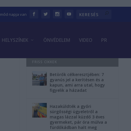
Emőd napja van
HELYSZÍNEK
ÖNVÉDELEM
VIDEO
PR
FRISS CIKKEK
Betörők célkeresztjében: 7
gyanús jel a kerítésen és a
kapun, ami arra utal, hogy
figyelik a házadat
Hazaküldték a győri
sürgősségi ügyeletről a
magas lázzal küzdő 3 éves
gyermeket, pár óra múlva a
fürdőkádban halt meg