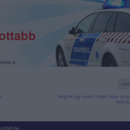
Köv
gy
Meghalt egy ember Orbán Viktor uno
kavics
ILLOGO.hu