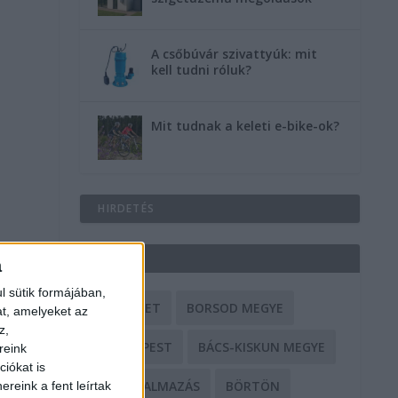
A csőbúvár szivattyúk: mit
kell tudni róluk?
Mit tudnak a keleti e-bike-ok?
HIRDETÉS
CÍMKÉK
a
l sütik formájában,
BALESET
BORSOD MEGYE
at, amelyeket az
z,
BUDAPEST
BÁCS-KISKUN MEGYE
reink
iókat is
BÁNTALMAZÁS
BÖRTÖN
reink a fent leírtak