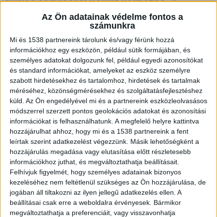
súlyos sérüléssel került kórházba. A
gyanúsított házában engedély nélkül
Az Ön adatainak védelme fontos a
tartott fegyvereket találtak a rendőrök, a
számunkra
gyilkosságnál használt kés az autójában
Mi és 1538 partnereink tárolunk és/vagy férünk hozzá
volt. A bűncselekmény elkövetését
információkhoz egy eszközön, például sütik formájában, és
tagadta.
személyes adatokat dolgozunk fel, például egyedi azonosítókat
és standard információkat, amelyeket az eszköz személyre
szabott hirdetésekhez és tartalomhoz, hirdetések és tartalmak
méréséhez, közönségmérésekhez és szolgáltatásfejlesztéshez
küld.
Az Ön engedélyével mi és a partnereink eszközleolvasásos
módszerrel szerzett pontos geolokációs adatokat és azonosítási
Gyilkosság Pacsa
információkat is felhasználhatunk. A megfelelő helyre kattintva
Korábban beszámoltunk arról, hogy gyilkosság
hozzájárulhat ahhoz, hogy mi és a 1538 partnereink a fent
leírtak szerint adatkezelést végezzünk. Másik lehetőségként a
történt Zala vármegyei Pacsa településen. Az
hozzájárulás megadása vagy elutasítása előtt részletesebb
egyik családi házban holtan találtak egy férfit,
információkhoz juthat, és megváltoztathatja beállításait.
Felhívjuk figyelmét, hogy személyes adatainak bizonyos
feleségét pedig a nyílt utcán találták vérző
kezeléséhez nem feltétlenül szükséges az Ön hozzájárulása, de
sebekkel a testén. A nőt életveszélyes állapotban
jogában áll tiltakozni az ilyen jellegű adatkezelés ellen. A
beállításai csak erre a weboldalra érvényesek. Bármikor
vitték kórházba.
megváltoztathatja a preferenciáit, vagy visszavonhatja