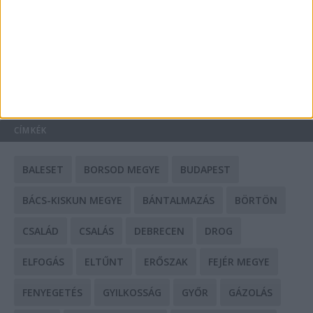
Mit tudnak a keleti e-bike-ok?
HIRDETÉS
CÍMKÉK
BALESET
BORSOD MEGYE
BUDAPEST
BÁCS-KISKUN MEGYE
BÁNTALMAZÁS
BÖRTÖN
CSALÁD
CSALÁS
DEBRECEN
DROG
ELFOGÁS
ELTŰNT
ERŐSZAK
FEJÉR MEGYE
FENYEGETÉS
GYILKOSSÁG
GYŐR
GÁZOLÁS