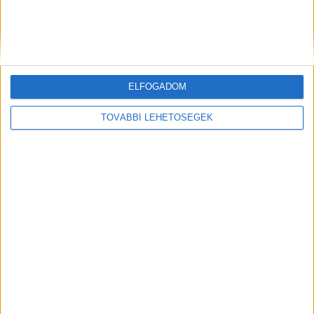
gyanúsított férfi korábban többször is végzett
ház körüli munkákat a négy éve Pacsán élő
házaspár otthonában.
ELFOGADOM
Kiemelt kép:
TOVÁBBI LEHETŐSÉGEK
MEGOSZTÁS: