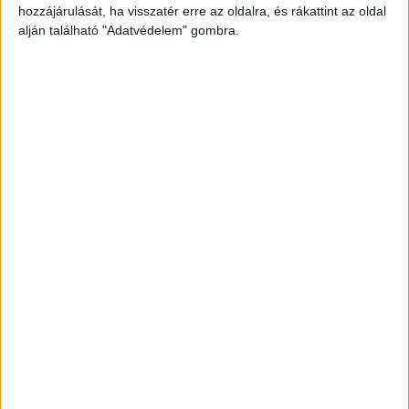
hozzájárulását, ha visszatér erre az oldalra, és rákattint az oldal
alján található "Adatvédelem" gombra.
Fegyvereket találták a házában
A rendőrség nagy erőkkel vonult ki a helyszínre.
Csütörtök reggel közölték, hogy őrizetbe vettek