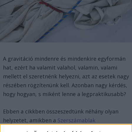
A gravitáció mindenre és mindenkire egyformán
hat, ezért ha valamit valahol, valamin, valami
mellett el szeretnénk helyezni, azt az esetek nagy
részében rögzítenünk kell. Azonban nagy kérdés,
hogy hogyan, s miként lenne a legpraktikusabb?
Ebben a cikkben összeszedtünk néhány olyan
helyzetet, amikben a
Szerszámablak
rögzítéstechnikai kelléktára
segítségére lehet a