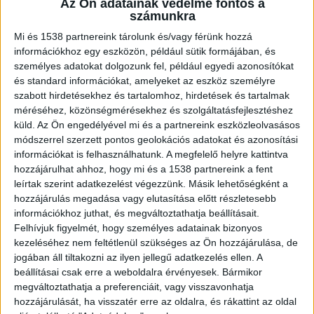
Az Ön adatainak védelme fontos a
mindennapi élet követelte rögzítéstechnikai
számunkra
kihívások megoldásában. Üdvözöljük a
Mi és 1538 partnereink tárolunk és/vagy férünk hozzá
információkhoz egy eszközön, például sütik formájában, és
gyorskötözők, drótok, rakományrögzítők
személyes adatokat dolgozunk fel, például egyedi azonosítókat
világában, rövid idegenvezetésünk segítségével
és standard információkat, amelyeket az eszköz személyre
Önnek is könnyebb lesz mindig a megfelelő
szabott hirdetésekhez és tartalomhoz, hirdetések és tartalmak
méréséhez, közönségmérésekhez és szolgáltatásfejlesztéshez
eszköz után nyúlni!
küld.
Az Ön engedélyével mi és a partnereink eszközleolvasásos
módszerrel szerzett pontos geolokációs adatokat és azonosítási
információkat is felhasználhatunk. A megfelelő helyre kattintva
Gyorskötözők – a sokoldalú segítőtársak
hozzájárulhat ahhoz, hogy mi és a 1538 partnereink a fent
leírtak szerint adatkezelést végezzünk. Másik lehetőségként a
hozzájárulás megadása vagy elutasítása előtt részletesebb
A rögzítéstechnikában az elmúlt időben egyre
információkhoz juthat, és megváltoztathatja beállításait.
nagyobb teret követelő gyorskötözők rendkívül
Felhívjuk figyelmét, hogy személyes adatainak bizonyos
sokoldalú eszközök, amelyek számos hétköznapi
kezeléséhez nem feltétlenül szükséges az Ön hozzájárulása, de
jogában áll tiltakozni az ilyen jellegű adatkezelés ellen. A
helyzetben bizonyítják hasznosságukat.
beállításai csak erre a weboldalra érvényesek. Bármikor
megváltoztathatja a preferenciáit, vagy visszavonhatja
hozzájárulását, ha visszatér erre az oldalra, és rákattint az oldal
Legyen szó kerti locsolócső rögzítéséről, kábelek