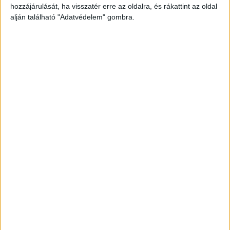
hozzájárulását, ha visszatér erre az oldalra, és rákattint az oldal
haza.
alján található "Adatvédelem" gombra.
El akarta vetetni a gyereket
A nő 2023 decemberében titokban szülte meg a