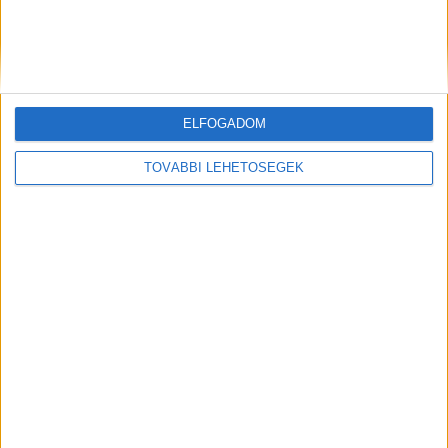
2024 januárjában megtalálták a csecsemő
holttestét. A hatóságok ezután elrendelték a
letartóztatását. Az ügyészség életfogytig tartó
börtönt kért – közölte az
RTL Híradó
.
ELFOGADOM
Kiemelt kép: illusztráció
TOVÁBBI LEHETŐSÉGEK
MEGOSZTÁS: