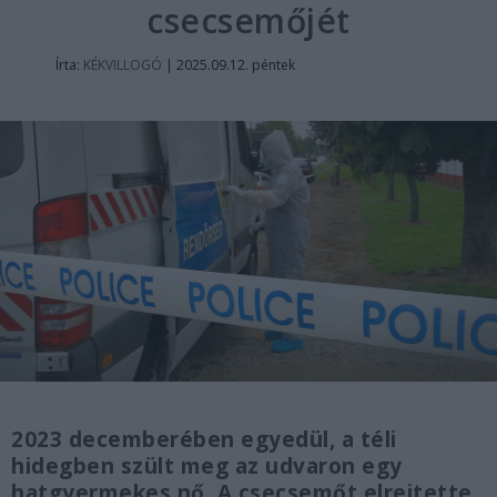
csecsemőjét
Írta:
KÉKVILLOGÓ
|
2025.09.12. péntek
2023 decemberében egyedül, a téli
hidegben szült meg az udvaron egy
hatgyermekes nő. A csecsemőt elrejtette,