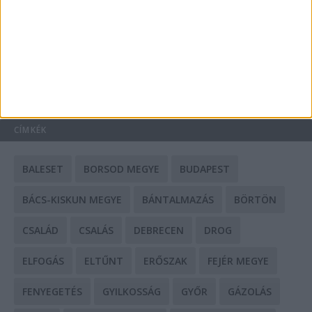
Mit tudnak a keleti e-bike-ok?
HIRDETÉS
CÍMKÉK
BALESET
BORSOD MEGYE
BUDAPEST
BÁCS-KISKUN MEGYE
BÁNTALMAZÁS
BÖRTÖN
CSALÁD
CSALÁS
DEBRECEN
DROG
ELFOGÁS
ELTŰNT
ERŐSZAK
FEJÉR MEGYE
FENYEGETÉS
GYILKOSSÁG
GYŐR
GÁZOLÁS