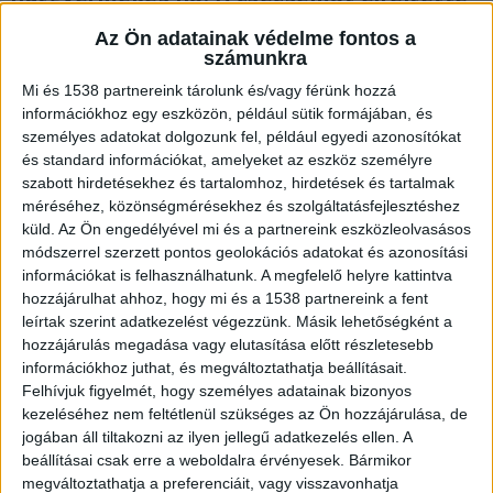
akinek a holttestét csak hónapok múlva
Az Ön adatainak védelme fontos a
találták meg. A lovászpatonai asszony a
számunkra
bíróságon azt mondta, meg akarta
Mi és 1538 partnereink tárolunk és/vagy férünk hozzá
szakítani terhességét, de kicsúszott a
információkhoz egy eszközön, például sütik formájában, és
határidőből. Életszínvonala miatt azonban
személyes adatokat dolgozunk fel, például egyedi azonosítókat
mind a 6 gyermekét elvették. Életfogytig
és standard információkat, amelyeket az eszköz személyre
tartó börtönre számíthat.
szabott hirdetésekhez és tartalomhoz, hirdetések és tartalmak
méréséhez, közönségmérésekhez és szolgáltatásfejlesztéshez
küld.
Az Ön engedélyével mi és a partnereink eszközleolvasásos
módszerrel szerzett pontos geolokációs adatokat és azonosítási
információkat is felhasználhatunk. A megfelelő helyre kattintva
hozzájárulhat ahhoz, hogy mi és a 1538 partnereink a fent
Hat gyermekük született
leírtak szerint adatkezelést végezzünk. Másik lehetőségként a
A nő 2009-ben ment férjhez. A házaspárnak 6
hozzájárulás megadása vagy elutasítása előtt részletesebb
információkhoz juthat, és megváltoztathatja beállításait.
gyermeke született. A bíróságon azt mondta,
Felhívjuk figyelmét, hogy személyes adatainak bizonyos
korábban a gyámhatóság lakhatási gondok miatt
kezeléséhez nem feltétlenül szükséges az Ön hozzájárulása, de
jogában áll tiltakozni az ilyen jellegű adatkezelés ellen. A
elvette tőlük a kicsiket. A 30 éves nő szerint a
beállításai csak erre a weboldalra érvényesek. Bármikor
hatodik gyermeket már a kórházból sem vihették
megváltoztathatja a preferenciáit, vagy visszavonhatja