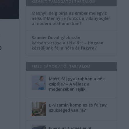
KIEMELT TÁMOGATÓI TARTALOM
Mennyi ideig bírja az ember melegvíz
nélkül? Mennyire fontos a villanybojler
a modern otthonokban?
.
Saunier Duval gázkazán
karbantartása a tél előtt – Hogyan
0
készüljünk fel a hóra és fagyra?
FRISS TÁMOGATÓI TARTALOM
Miért fáj gyakrabban a nők
csípője? – A válasz a
medencében rejlik
B-vitamin komplex és folsav:
szükséged van rá?
n
Energiát függetlenül: