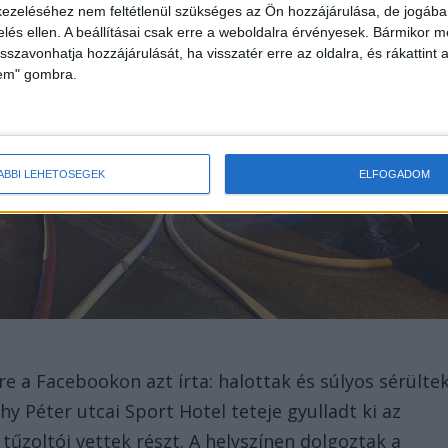
ezeléséhez nem feltétlenül szükséges az Ön hozzájárulása, de jogában 
zelés ellen. A beállításai csak erre a weboldalra érvényesek. Bármikor m
isszavonhatja hozzájárulását, ha visszatér erre az oldalra, és rákattint a
lem" gombra.
ÁBBI LEHETŐSÉGEK
ELFOGADOM
e a Facebookon azt írta: halottak és súlyos sérülte
hy Péter utcai Sport Hotel teteje gyulladt ki az
tűzoltói vettek részt. A helyszínen dolgoztak a