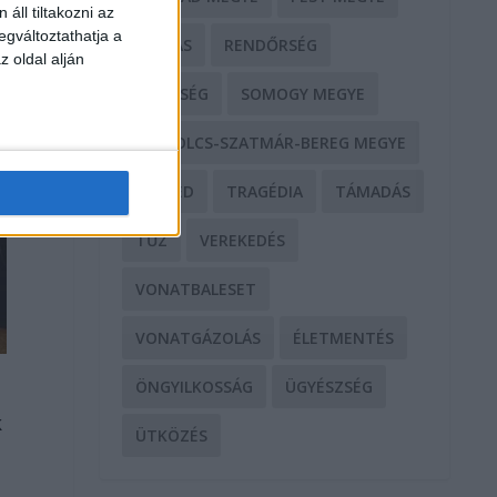
áll tiltakozni az
egváltoztathatja a
RABLÁS
RENDŐRSÉG
z oldal alján
SEGÍTSÉG
SOMOGY MEGYE
SZABOLCS-SZATMÁR-BEREG MEGYE
SZEGED
TRAGÉDIA
TÁMADÁS
TŰZ
VEREKEDÉS
VONATBALESET
VONATGÁZOLÁS
ÉLETMENTÉS
ÖNGYILKOSSÁG
ÜGYÉSZSÉG
k
ÜTKÖZÉS