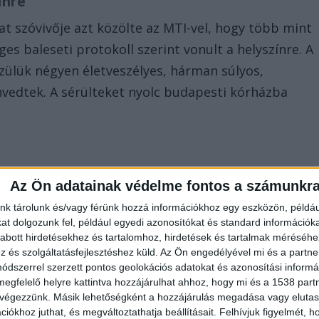
ínre
at szóvivője azt közölte az MTI-vel, hogy több mint
s baleseti protokoll szerint vonult a helyszínre. A
özülük négyen életveszélyes, hárman súlyos,
nvedtek. A sérülteket nyolc budapesti kórházba
Az Ön adatainak védelme fontos a számunkr
nk tárolunk és/vagy férünk hozzá információkhoz egy eszközön, példáu
t dolgozunk fel, például egyedi azonosítókat és standard információk
abott hirdetésekhez és tartalomhoz, hirdetések és tartalmak méréséhe
és szolgáltatásfejlesztéshez küld.
Az Ön engedélyével mi és a partne
dszerrel szerzett pontos geolokációs adatokat és azonosítási informác
megfelelő helyre kattintva hozzájárulhat ahhoz, hogy mi és a 1538 partne
 végezzünk. Másik lehetőségként a hozzájárulás megadása vagy elutasí
iókhoz juthat, és megváltoztathatja beállításait.
Felhívjuk figyelmét, 