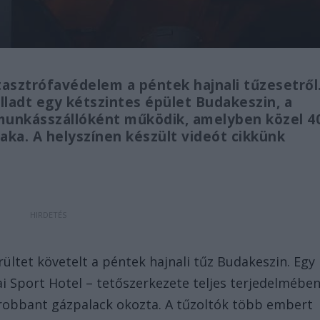
asztrófavédelem a péntek hajnali tűzesetről
lladt egy kétszintes épület Budakeszin, a
 munkásszállóként működik, amelyben közel 4
ka. A helyszínen készült videót cikkünk
ültet követelt a péntek hajnali tűz Budakeszin. Egy
ai Sport Hotel – tetőszerkezete teljes terjedelmébe
elrobbant gázpalack okozta. A tűzoltók több embert