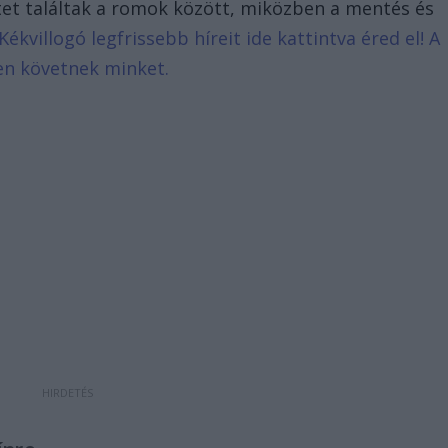
tet találtak a romok között, miközben a mentés és
Kékvillogó legfrissebb híreit ide kattintva éred el! A
en követnek minket.