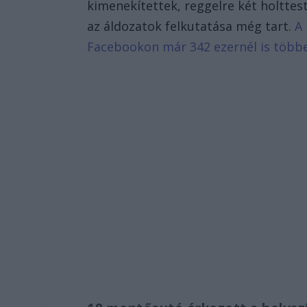
kimenekítettek, reggelre két holttes
az áldozatok felkutatása még tart.
A 
Facebookon már 342 ezernél is több