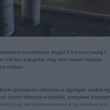
avédelem munkatársai. Reggel 8 óra körül pedig 3
gel 6.56-kor a lángokat még nem sikerült teljesen
ngra robban.
bután gázpalackot kihoztak az egységek, amiből eg
ckot szintén kihoztak a tűzoltók, amelyeket közvetle
ssebb híreit ide kattintva éred el! A Facebookon már