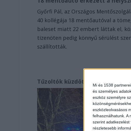
18 mentőautó érkezett a helysz
Győrfi Pál, az Országos Mentőszolgál
40 kollégája 18 mentőautóval a tömege
baleset miatt 22 embert láttak el, k
tizenöten pedig könnyű sérülést sze
szállították.
Tűzoltók küzdöttek a lángokkal
Mi és 1538 partnerei
és személyes adatoka
eszköz személyre sz
közönségmérésekhez 
eszközleolvasásos mó
felhasználhatunk. A 
szerint adatkezelést
részletesebb informác