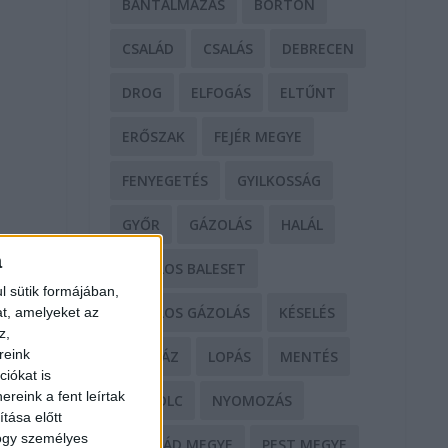
BÁNTALMAZÁS
BÖRTÖN
CSALÁD
CSALÁS
DEBRECEN
DROG
ELFOGÁS
ELTŰNT
ERŐSZAK
FEJÉR MEGYE
FENYEGETÉS
GYILKOSSÁG
GYŐR
GÁZOLÁS
HALÁL
a
HALÁLOS BALESET
l sütik formájában,
HALÁLOS GÁZOLÁS
KÉSELÉS
at, amelyeket az
z,
reink
KÓRHÁZ
LOPÁS
MENTÉS
iókat is
reink a fent leírtak
MISKOLC
NYOMOZÁS
tása előtt
hogy személyes
NÓGRÁD MEGYE
PEST MEGYE