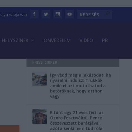
bolya napja van
HELYSZÍNEK
ÖNVÉDELEM
VIDEO
PR
FRISS CIKKEK
Így védd meg a lakásodat, ha
nyaralni indulsz: Trükkök,
amikkel azt mutathatod a
betörőknek, hogy otthon
vagy
Eltűnt egy 21 éves férfi az
Ozora Fesztiválról, Bence
összeveszett barátjával,
azóta senki nem tud róla