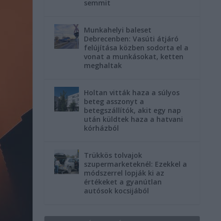
semmit
Munkahelyi baleset
Debrecenben: Vasúti átjáró
felújítása közben sodorta el a
vonat a munkásokat, ketten
meghaltak
Holtan vitták haza a súlyos
beteg asszonyt a
betegszállítók, akit egy nap
után küldtek haza a hatvani
kórházból
Trükkös tolvajok
szupermarketeknél: Ezekkel a
módszerrel lopják ki az
értékeket a gyanútlan
autósok kocsijából