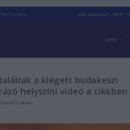
kra figyeltek...
2026. augusztus 7., 9:55:08
- I
FRISS
aláltak a kiégett budakeszi
ázó helyszíni videó a cikkben
|
2026.02.13. péntek