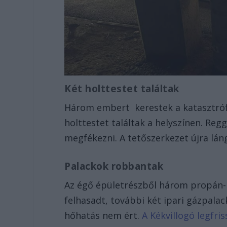
Két holttestet találtak
Három embert kerestek a katasztróf
holttestet találtak a helyszínen. Reg
megfékezni. A tetőszerkezet újra lá
Palackok robbantak
Az égő épületrészből három propán-
felhasadt, további két ipari gázpala
hőhatás nem ért.
A Kékvillogó legfri