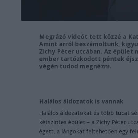
Megrázó videót tett közzé a Kat
Amint arról beszámoltunk, kigyu
Zichy Péter utcában. Az épület
ember tartózkodott péntek éjsza
végén tudod megnézni.
Halálos áldozatok is vannak
Halálos áldozatokat és több tucat sér
kétszintes épület – a Zichy Péter utc
égett, a lángokat feltehetően egy f