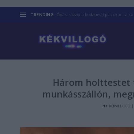
TRENDING:
Óriási razzia a budapesti piacokon, a kofá
Három holttestet t
munkásszállón, megr
Írta:
KÉKVILLOGÓ