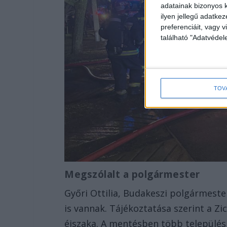
adatainak bizonyos k
ilyen jellegű adatke
preferenciáit, vagy v
található "Adatvéde
TOV
Megszólalt a polgármester
Győri Ottilia, Budakeszi polgármester
is vannak. Tájékoztatása szerint a Zic
éjszaka. A mentésben több település 