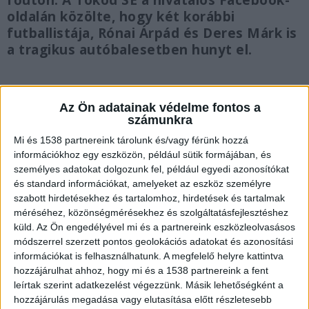
főuton. A Tokod SE a hivatalos Facebook-
oldalán közölte, hogy két korábbi
futballistája, Rónai Árpád és Deres Márk is
a tragikus autóbalesetben hunyt el.
Az Ön adatainak védelme fontos a
számunkra
Három utast húztak ki
Mi és 1538 partnereink tárolunk és/vagy férünk hozzá
Péntek reggel, a Piliscsabán, a 10-es főúton egy
információkhoz egy eszközön, például sütik formájában, és
személyes adatokat dolgozunk fel, például egyedi azonosítókat
személyautó vezetője áttért a szemközti sávba,
és standard információkat, amelyeket az eszköz személyre
ahol frontálisan ütközött egy teherautóval.
szabott hirdetésekhez és tartalomhoz, hirdetések és tartalmak
méréséhez, közönségmérésekhez és szolgáltatásfejlesztéshez
Mentőhelikopter is érkezett A mentők, a
küld.
Az Ön engedélyével mi és a partnereink eszközleolvasásos
tűzoltók és a rendőrök azonnal a helyszínre
módszerrel szerzett pontos geolokációs adatokat és azonosítási
siettek, ahol kiderült, hogy az összeroncsolt
információkat is felhasználhatunk. A megfelelő helyre kattintva
hozzájárulhat ahhoz, hogy mi és a 1538 partnereink a fent
kocsiban utazó három ember mindegyike benn
leírtak szerint adatkezelést végezzünk. Másik lehetőségként a
ragadt.
A Kékvillogó legfrissebb híreit ide
hozzájárulás megadása vagy elutasítása előtt részletesebb