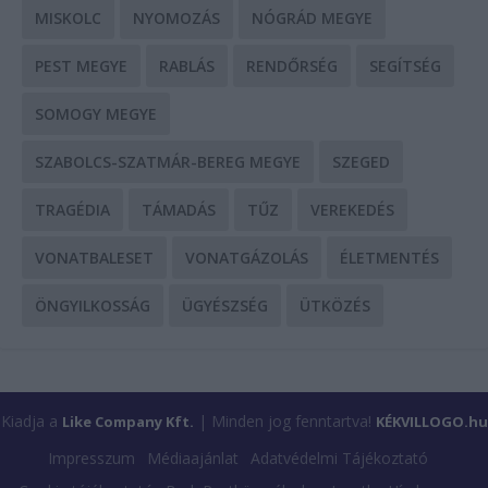
MISKOLC
NYOMOZÁS
NÓGRÁD MEGYE
PEST MEGYE
RABLÁS
RENDŐRSÉG
SEGÍTSÉG
SOMOGY MEGYE
SZABOLCS-SZATMÁR-BEREG MEGYE
SZEGED
TRAGÉDIA
TÁMADÁS
TŰZ
VEREKEDÉS
VONATBALESET
VONATGÁZOLÁS
ÉLETMENTÉS
ÖNGYILKOSSÁG
ÜGYÉSZSÉG
ÜTKÖZÉS
Kiadja a
| Minden jog fenntartva!
Like Company Kft.
KÉKVILLOGO.hu
Impresszum
Médiaajánlat
Adatvédelmi Tájékoztató