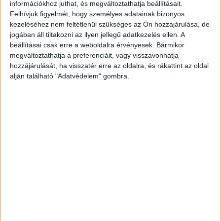
információkhoz juthat, és megváltoztathatja beállításait.
kattintva éred el! A Facebookon már 341 ezernél
Felhívjuk figyelmét, hogy személyes adatainak bizonyos
is többen követnek minket.
kezeléséhez nem feltétlenül szükséges az Ön hozzájárulása, de
jogában áll tiltakozni az ilyen jellegű adatkezelés ellen. A
beállításai csak erre a weboldalra érvényesek. Bármikor
megváltoztathatja a preferenciáit, vagy visszavonhatja
hozzájárulását, ha visszatér erre az oldalra, és rákattint az oldal
alján található "Adatvédelem" gombra.
A katasztrófavédők segítettek