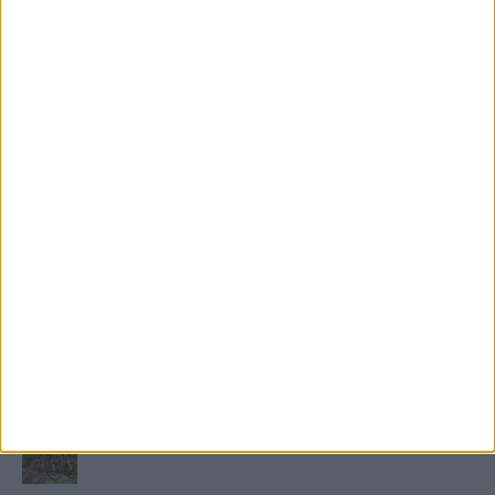
FRISS TÁMOGATÓI TARTALOM
Miért fáj gyakrabban a nők csípője? – A válasz a
medencében rejlik
B-vitamin komplex és folsav: szükséged van rá?
Energiát függetlenül: szigetüzemű megoldások
A csőbúvár szivattyúk: mit kell tudni róluk?
Mit tudnak a keleti e-bike-ok?